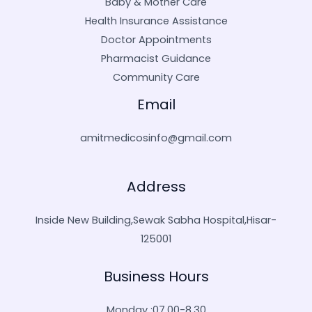
Baby & Mother Care
Health Insurance Assistance
Doctor Appointments
Pharmacist Guidance
Community Care
Email
amitmedicosinfo@gmail.com
Address
Inside New Building,Sewak Sabha Hospital,Hisar-
125001
Business Hours
Monday :07.00-8.30