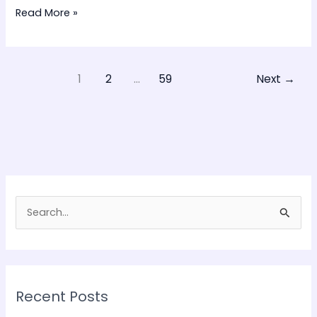
Read More »
1
2
…
59
Next
→
S
e
a
r
Recent Posts
c