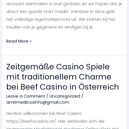
van
account aanmaken is snel gedaan, en we hopen dat je
Je
direct een goede start maakt. Vandaar in deze gids
Account
het volledige registratieproces uit. We starten bij het
in
invullen van je gegevens en eindigen bij je
Nederland
Read More »
Zeitgemäße Casino Spiele
Zeitgemäße
Casino
mit traditionellem Charme
Spiele
bei Beef Casino in Österreich
mit
traditionellem
Leave a Comment
/
Uncategorized
/
amitmedicosinfo@gmail.com
Charme
bei
Herzlich willkommen bei Beef Casino
Beef
https://beefscasino.at/. Hier verbinden sich die
Casino
spannenden Möglichkeiten moderner Online-Slots mit