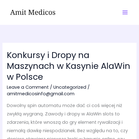
Skip
to
content
Konkursy i Dropy na
Konkursy
i
Maszynach w Kasynie AlaWin
Dropy
w Polsce
na
Maszynach
Leave a Comment
/
Uncategorized
/
amitmedicosinfo@gmail.com
w
Kasynie
Dowolny spin automatu może dać ci coś więcej niż
AlaWin
zwykłą wygraną. Zawody i dropy w AlaWin slots to
w
zdarzenia, które wnoszą do gry element rywalizacji i
Polsce
niemałą dawkę niespodzianek. Bez względu na to, czy