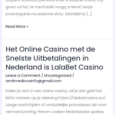
dopiero stawiasz pierwsze kroki w kasynie online, czy
grasz od lat, te mechaniki mogą zmienić twoje
postrzeganie na ulubione sloty. Zebraliśmy […]
Read More »
Het Online Casino met de
Het
Online
Snelste Uitbetalingen in
Casino
Nederland is LalaBet Casino
met
de
Leave a Comment
/
Uncategorized
/
amitmedicosinfo@gmail.com
Snelste
Uitbetalingen
Indien je wint in een online casino, wil je dat geld het
in
liefst meteen op je rekening https://lalabetcasino.eu/.
Nederland
Lange wachttijden of onduidelijke procedures zijn voor
is
niemand prettig. Hierom zoeken Nederlandse spelers