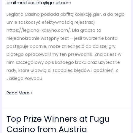
Zarejestrować
amitmedicosinfo@gmail.com
i
Legiano Casino posiada obfitą kolekcję gier, a do tego
Przejść
umie zaskoczyć efektywnością rejestracji
Proces
https://legiano-kasyno.com/. Dla gracza to
Zakładania
niejednokrotnie wstępny test – jeśli tworzenie konta
Konta
postępuje opornie, może zniechęcić do dalszej gry.
Dlatego opracowaliśmy ten przewodnik. Znajdziesz w
nim szczegółowy opis każdego kroku oraz użyteczne
rady, które ułatwią ci zapobiec błędów i opóźnień. Z
Jakiego Powodu
Read More »
Top Prize Winners at Fugu
Top
Prize
Casino from Austria