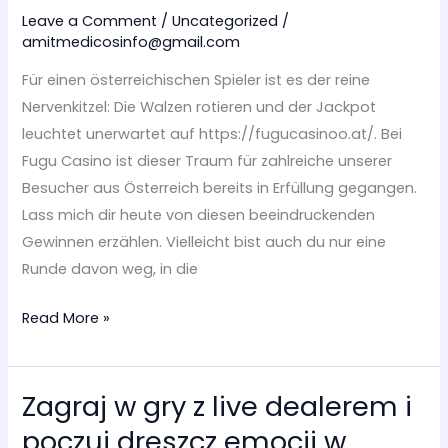
Winners
Leave a Comment
/
Uncategorized
/
at
amitmedicosinfo@gmail.com
Fugu
Für einen österreichischen Spieler ist es der reine
Casino
Nervenkitzel: Die Walzen rotieren und der Jackpot
from
leuchtet unerwartet auf https://fugucasinoo.at/. Bei
Austria
Fugu Casino ist dieser Traum für zahlreiche unserer
Besucher aus Österreich bereits in Erfüllung gegangen.
Lass mich dir heute von diesen beeindruckenden
Gewinnen erzählen. Vielleicht bist auch du nur eine
Runde davon weg, in die
Read More »
Zagraj w gry z live dealerem i
Zagraj
w
poczuj dreszcz emocji w