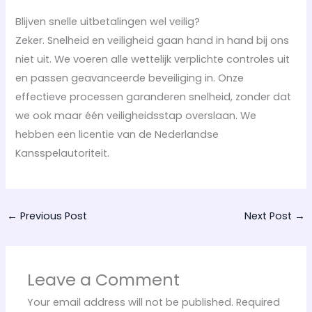
Blijven snelle uitbetalingen wel veilig?
Zeker. Snelheid en veiligheid gaan hand in hand bij ons
niet uit. We voeren alle wettelijk verplichte controles uit
en passen geavanceerde beveiliging in. Onze
effectieve processen garanderen snelheid, zonder dat
we ook maar één veiligheidsstap overslaan. We
hebben een licentie van de Nederlandse
Kansspelautoriteit.
←
Previous Post
Next Post
→
Leave a Comment
Your email address will not be published.
Required