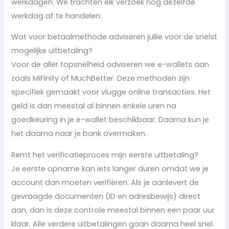
werkdagen. We trachten elk verzoek nog dezelfde
werkdag af te handelen.
Wat voor betaalmethode adviseren jullie voor de snelst
mogelijke uitbetaling?
Voor de aller topsnelheid adviseren we e-wallets aan
zoals MiFinity of MuchBetter. Deze methoden zijn
specifiek gemaakt voor vlugge online transacties. Het
geld is dan meestal al binnen enkele uren na
goedkeuring in je e-wallet beschikbaar. Daarna kun je
het daarna naar je bank overmaken.
Remt het verificatieproces mijn eerste uitbetaling?
Je eerste opname kan iets langer duren omdat we je
account dan moeten verifiëren. Als je aanlevert de
gevraagde documenten (ID en adresbewijs) direct
aan, dan is deze controle meestal binnen een paar uur
klaar. Alle verdere uitbetalingen gaan daarna heel snel.