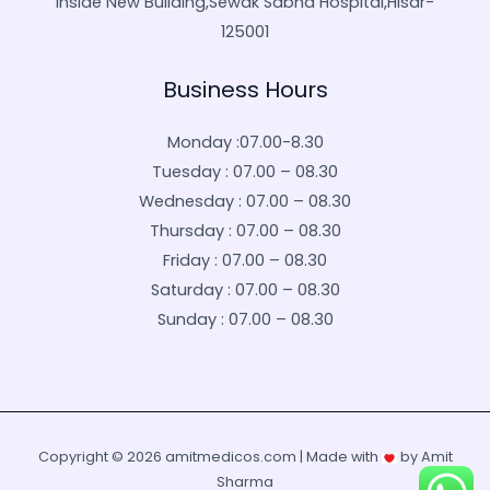
Inside New Building,Sewak Sabha Hospital,Hisar-
125001
Business Hours
Monday :07.00-8.30
Tuesday : 07.00 – 08.30
Wednesday : 07.00 – 08.30
Thursday : 07.00 – 08.30
Friday : 07.00 – 08.30
Saturday : 07.00 – 08.30
Sunday : 07.00 – 08.30
Copyright © 2026 amitmedicos.com | Made with
by Amit
Sharma