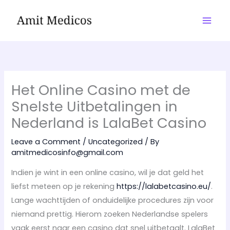
Skip
to
content
Het Online Casino met de
Snelste Uitbetalingen in
Nederland is LalaBet Casino
Leave a Comment
/
Uncategorized
/ By
amitmedicosinfo@gmail.com
Indien je wint in een online casino, wil je dat geld het
liefst meteen op je rekening
https://lalabetcasino.eu/
.
Lange wachttijden of onduidelijke procedures zijn voor
niemand prettig. Hierom zoeken Nederlandse spelers
vaak eerst naar een casino dat snel uitbetaalt. LalaBet