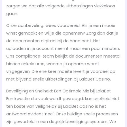
zorgen we dat alle volgende uitbetalingen vlekkeloos
gaan.
Onze aanbeveling: wees voorbereid. Als je een mooie
winst gemaakt en wil je die opnemen? Zorg dan dat je
de documenten digitaal bij de hand hebt. Het
uploaden in je account neemt maar een paar minuten.
Ons compliance-team bekijkt de documenten meestal
binnen enkele uren, waarna je opname wordt
vrijgegeven. Die ene keer moeite levert je voordeel op
met blijvend snelle uitbetalingen bij LalaBet Casino.
Beveiliging en Snelheid: Een Optimale Mix bij LalaBet
Een kwestie die vaak wordt gevraagd: kan snelheid niet
ten koste van veiligheid? Bij LalaBet Casino is het
antwoord evident ‘nee’. Onze huidige snelle processen
zijn geworteld in een degelijk beveiligingssysteem. We