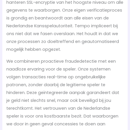
hanteren SSL-encryptie van het hoogste niveau om alle
gegevens te waarborgen. Onze eigen verificatieproces
is grondig en beantwoordt aan alle eisen van de
Nederlandse Kansspelautoriteit. Tempo impliceert bij
ons niet dat we fasen overslaan. Het houdt in dat we
onze processen zo doeltreffend en geautomatiseerd
mogelijk hebben opgezet.
We combineren proactieve fraudedetectie met een
naadloze ervaring voor de speler. Onze systemen
volgen transacties real-time op ongebruikelijke
patronen, zonder daarbij de legitieme speler te
hinderen. Deze geïntegreerde aanpak garandeert dat
je geld niet slechts snel, maar ook beveiligd bij jou
terechtkomt. Het vertrouwen van de Nederlandse
speler is voor ons kostbaarste bezit. Dat waarborgen
we door in geen geval concessies te doen aan