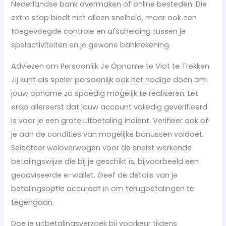
Nederlandse bank overmaken of online besteden. Die
extra stap biedt niet alleen snelheid, maar ook een
toegevoegde controle en afscheiding tussen je
spelactiviteiten en je gewone bankrekening.
Adviezen om Persoonlijk Je Opname te Vlot te Trekken
Jij kunt als speler persoonlijk ook het nodige doen om
jouw opname zo spoedig mogelijk te realiseren. Let
erop allereerst dat jouw account volledig geverifieerd
is voor je een grote uitbetaling indient. Verifieer ook of
je aan de condities van mogelijke bonussen voldoet.
Selecteer weloverwogen voor de snelst werkende
betalingswijze die bij je geschikt is, bijvoorbeeld een
geadviseerde e-wallet. Geef de details van je
betalingsoptie accuraat in om terugbetalingen te
tegengaan.
Doe je uitbetalingsverzoek bij voorkeur tijdens