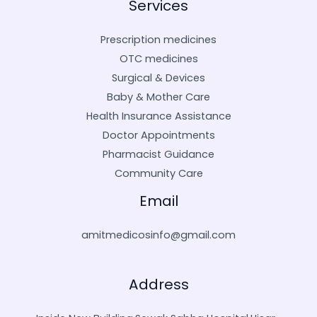
Services
Prescription medicines
OTC medicines
Surgical & Devices
Baby & Mother Care
Health Insurance Assistance
Doctor Appointments
Pharmacist Guidance
Community Care
Email
amitmedicosinfo@gmail.com
Address