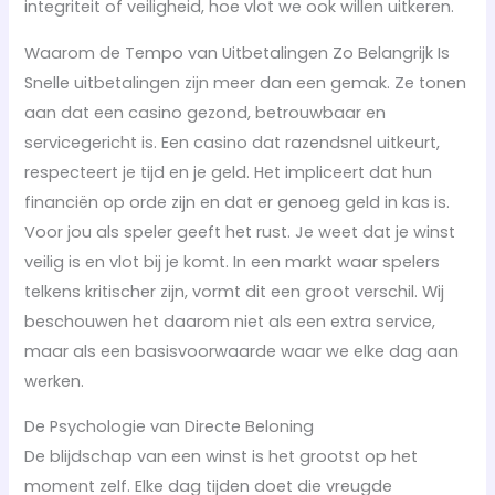
integriteit of veiligheid, hoe vlot we ook willen uitkeren.
Waarom de Tempo van Uitbetalingen Zo Belangrijk Is
Snelle uitbetalingen zijn meer dan een gemak. Ze tonen
aan dat een casino gezond, betrouwbaar en
servicegericht is. Een casino dat razendsnel uitkeurt,
respecteert je tijd en je geld. Het impliceert dat hun
financiën op orde zijn en dat er genoeg geld in kas is.
Voor jou als speler geeft het rust. Je weet dat je winst
veilig is en vlot bij je komt. In een markt waar spelers
telkens kritischer zijn, vormt dit een groot verschil. Wij
beschouwen het daarom niet als een extra service,
maar als een basisvoorwaarde waar we elke dag aan
werken.
De Psychologie van Directe Beloning
De blijdschap van een winst is het grootst op het
moment zelf. Elke dag tijden doet die vreugde