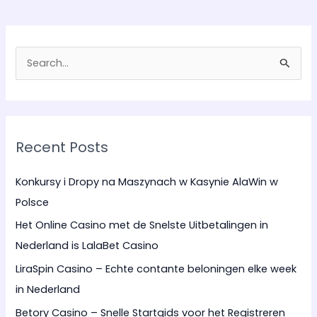
S
e
a
r
Recent Posts
c
h
Konkursy i Dropy na Maszynach w Kasynie AlaWin w
f
Polsce
o
Het Online Casino met de Snelste Uitbetalingen in
r
Nederland is LalaBet Casino
:
LiraSpin Casino – Echte contante beloningen elke week
in Nederland
Betory Casino – Snelle Startgids voor het Registreren