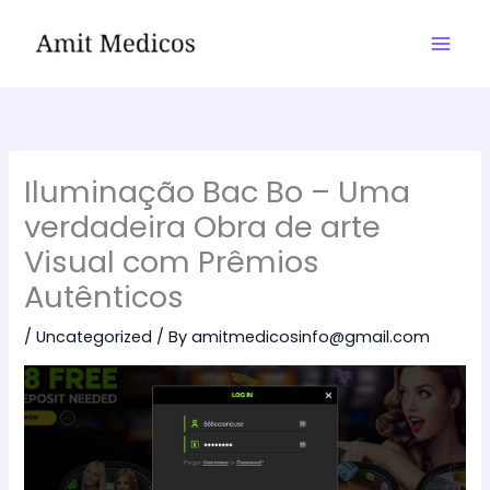
Skip
to
content
Iluminação Bac Bo – Uma
verdadeira Obra de arte
Visual com Prêmios
Autênticos
/
Uncategorized
/ By
amitmedicosinfo@gmail.com