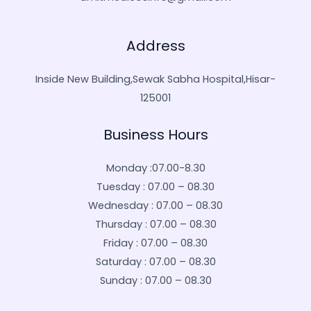
Address
Inside New Building,Sewak Sabha Hospital,Hisar-
125001
Business Hours
Monday :07.00-8.30
Tuesday : 07.00 – 08.30
Wednesday : 07.00 – 08.30
Thursday : 07.00 – 08.30
Friday : 07.00 – 08.30
Saturday : 07.00 – 08.30
Sunday : 07.00 – 08.30