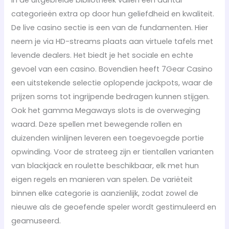
categorieën extra op door hun geliefdheid en kwaliteit.
De live casino sectie is een van de fundamenten. Hier
neem je via HD-streams plaats aan virtuele tafels met
levende dealers. Het biedt je het sociale en echte
gevoel van een casino. Bovendien heeft 7Gear Casino
een uitstekende selectie oplopende jackpots, waar de
prijzen soms tot ingrijpende bedragen kunnen stijgen.
Ook het gamma Megaways slots is de overweging
waard. Deze spellen met bewegende rollen en
duizenden winlijnen leveren een toegevoegde portie
opwinding. Voor de strateeg zijn er tientallen varianten
van blackjack en roulette beschikbaar, elk met hun
eigen regels en manieren van spelen. De variëteit
binnen elke categorie is aanzienlijk, zodat zowel de
nieuwe als de geoefende speler wordt gestimuleerd en
geamuseerd.