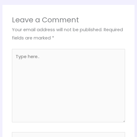
Leave a Comment
Your email address will not be published.
Required
fields are marked
*
Type
here..
Name*