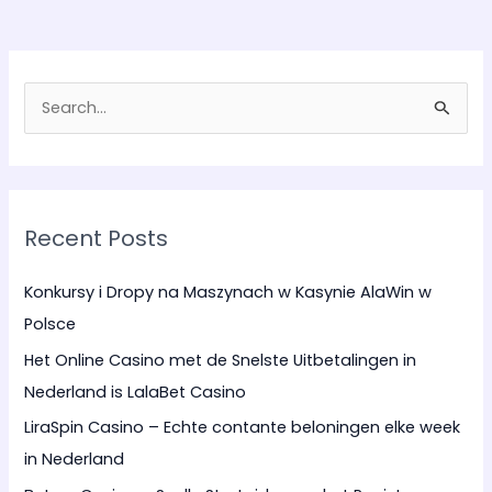
S
e
a
r
Recent Posts
c
h
Konkursy i Dropy na Maszynach w Kasynie AlaWin w
f
Polsce
o
Het Online Casino met de Snelste Uitbetalingen in
r
Nederland is LalaBet Casino
:
LiraSpin Casino – Echte contante beloningen elke week
in Nederland