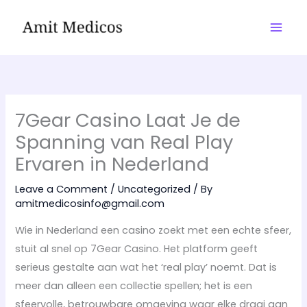
Skip
to
content
7Gear Casino Laat Je de
Spanning van Real Play
Ervaren in Nederland
Leave a Comment
/
Uncategorized
/ By
amitmedicosinfo@gmail.com
Wie in Nederland een casino zoekt met een echte sfeer,
stuit al snel op 7Gear Casino. Het platform geeft
serieus gestalte aan wat het ‘real play’ noemt. Dat is
meer dan alleen een collectie spellen; het is een
sfeervolle, betrouwbare omgeving waar elke draai aan