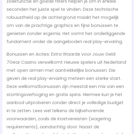
zoekfunctie en goede filters helpen je om in enkele
seconden het juiste spel te vinden. Deze technische
robuustheid op de achtergrond maakt het mogelijk
om van de prachtige graphics en fijne bonussen te
genieten zonder ergernis. Het vormt het onderliggende
fundament onder de aangeboden real play-ervaring.
Bonussen en Acties: Extra Waarde voor Jouw Geld
7Gear Casino verwelkomt nieuwe spelers uit Nederland
met open armen met aantrekkelijke bonussen. Die
geven de real play-ervaring meteen een sterke start.
Deze welkomstbonussen zijn meestal een mix van een
stortingsverhoging en gratis spins. Hiermee kun je het
aanbod uitproberen zonder direct je volledige budget
in te zetten. Lees wel telkens de bijbehorende
voorwaarden, zoals de inzetvereisten (wagering
requirements), aandachtig door. Naast de