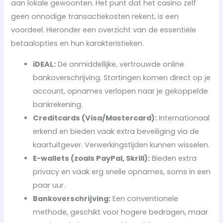
aan lokale gewoonten. Het punt dat het casino zelf
geen onnodige transactiekosten rekent, is een
voordeel. Hieronder een overzicht van de essentiële
betaalopties en hun karakteristieken.
iDEAL:
De onmiddellijke, vertrouwde online
bankoverschrijving. Stortingen komen direct op je
account, opnames verlopen naar je gekoppelde
bankrekening.
Creditcards (Visa/Mastercard):
Internationaal
erkend en bieden vaak extra beveiliging via de
kaartuitgever. Verwerkingstijden kunnen wisselen.
E-wallets (zoals PayPal, Skrill):
Bieden extra
privacy en vaak erg snelle opnames, soms in een
paar uur.
Bankoverschrijving:
Een conventionele
methode, geschikt voor hogere bedragen, maar