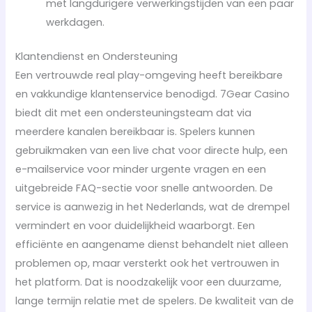
met langdurigere verwerkingstijden van een paar
werkdagen.
Klantendienst en Ondersteuning
Een vertrouwde real play-omgeving heeft bereikbare
en vakkundige klantenservice benodigd. 7Gear Casino
biedt dit met een ondersteuningsteam dat via
meerdere kanalen bereikbaar is. Spelers kunnen
gebruikmaken van een live chat voor directe hulp, een
e-mailservice voor minder urgente vragen en een
uitgebreide FAQ-sectie voor snelle antwoorden. De
service is aanwezig in het Nederlands, wat de drempel
vermindert en voor duidelijkheid waarborgt. Een
efficiënte en aangename dienst behandelt niet alleen
problemen op, maar versterkt ook het vertrouwen in
het platform. Dat is noodzakelijk voor een duurzame,
lange termijn relatie met de spelers. De kwaliteit van de