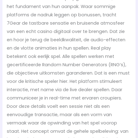
het fundament van hun aanpak. Waar sommige
platforms de nadruk leggen op bonussen, tracht
7Gear de tastbare sensatie en bruisende atmosfeer
van een echt casino digitaal over te brengen. Dat zie
en hoor je terug de beeldkwaliteit, de audio-effecten
en de vlotte animaties in hun spellen. Real play
betekent ook eerlijk spel. Alle spellen werken met
gecertificeerde Random Number Generators (RNG’s),
die objectieve uitkomsten garanderen. Dat is een must
voor de kritische speler hier. Het platform stimuleert
interactie, met name via de live dealer spellen. Daar
communiceer je in real-time met ervaren croupiers.
Door deze details voelt een sessie niet als een
eenvoudige transactie, maar als een vorm van
vermaak waar de opwinding van het spel voorop
staat. Het concept omvat de gehele spelbeleving: van