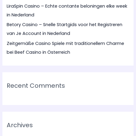
LiraSpin Casino – Echte contante beloningen elke week
in Nederland
Betory Casino – Snelle Startgids voor het Registreren
van Je Account in Nederland
Zeitgemäße Casino Spiele mit traditionellem Charme
bei Beef Casino in Österreich
Recent Comments
Archives