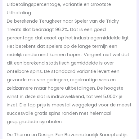
Uitbetalingspercentage, Variantie en Grootste
Uitbetaling
De berekende Terugkeer naar Speler van de Tricky
Treats Slot bedraagt 96.2%. Dat is een goed
percentage dat exact op het industriegemiddelde ligt.
Het betekent dat spelers op de lange termijn een
redelijk rendement kunnen hopen. Vergeet niet wel dat
dit een berekend statistisch gemiddelde is over
ontelbare spins. De standaard variantie levert een
gezonde mix van geringere, regelmatige wins en
zeldzamere maar hogere uitbetalingen. De hoogste
winst in deze slot is indrukwekkend, tot wel 5.000x je
inzet. Die top prijs is meestal weggelegd voor de meest
succesvolle gratis spins ronden met helemaal
geüpgradede symbolen.
De Thema en Design: Een Bovennatuurlijk Snoepfestijn