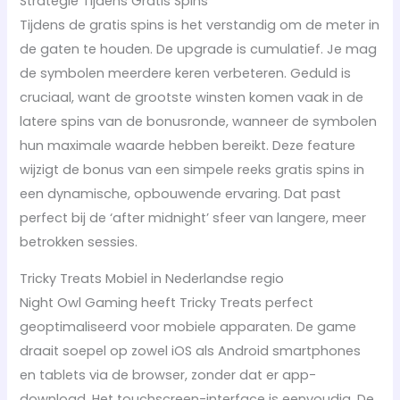
Strategie Tijdens Gratis Spins
Tijdens de gratis spins is het verstandig om de meter in
de gaten te houden. De upgrade is cumulatief. Je mag
de symbolen meerdere keren verbeteren. Geduld is
cruciaal, want de grootste winsten komen vaak in de
latere spins van de bonusronde, wanneer de symbolen
hun maximale waarde hebben bereikt. Deze feature
wijzigt de bonus van een simpele reeks gratis spins in
een dynamische, opbouwende ervaring. Dat past
perfect bij de ‘after midnight’ sfeer van langere, meer
betrokken sessies.
Tricky Treats Mobiel in Nederlandse regio
Night Owl Gaming heeft Tricky Treats perfect
geoptimaliseerd voor mobiele apparaten. De game
draait soepel op zowel iOS als Android smartphones
en tablets via de browser, zonder dat er app-
download. Het touchscreen-interface is eenvoudig. De