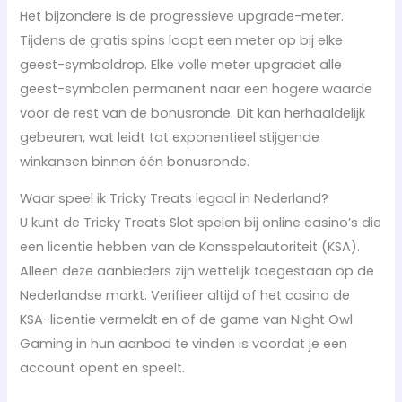
Het bijzondere is de progressieve upgrade-meter.
Tijdens de gratis spins loopt een meter op bij elke
geest-symboldrop. Elke volle meter upgradet alle
geest-symbolen permanent naar een hogere waarde
voor de rest van de bonusronde. Dit kan herhaaldelijk
gebeuren, wat leidt tot exponentieel stijgende
winkansen binnen één bonusronde.
Waar speel ik Tricky Treats legaal in Nederland?
U kunt de Tricky Treats Slot spelen bij online casino’s die
een licentie hebben van de Kansspelautoriteit (KSA).
Alleen deze aanbieders zijn wettelijk toegestaan op de
Nederlandse markt. Verifieer altijd of het casino de
KSA-licentie vermeldt en of de game van Night Owl
Gaming in hun aanbod te vinden is voordat je een
account opent en speelt.