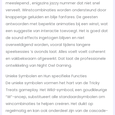
meeslepend , enigszins jazzy nummer dat niet snel
verveelt. Winstcombinaties worden ondersteund door
knapperige geluiden en blije fanfares. De geesten
antwoorden met beperkte animaties bij een winst, wat
een suggestie van interactie toevoegt. Het is goed dat
de sound effects ingetogen blijven en niet
overweldigend worden, vooral tijdens langere
speelsessies ‘s avonds laat. Alles voelt voelt coherent
en vakbekwaam afgewerkt. Dat laat de professionele
ontwikkeling van Night Owl Gaming.
Unieke Symbolen en Hun specifieke Functies
De unieke symbolen vormen het hart van de Tricky
Treats gameplay. Het Wild-symbool, een goudkleurige
“W”-snoep, substitueert alle standaardsymbolen om
wincombinaties te helpen creëren. Het duikt op
regelmatig en kan ook onderdeel zijn van de cascade-