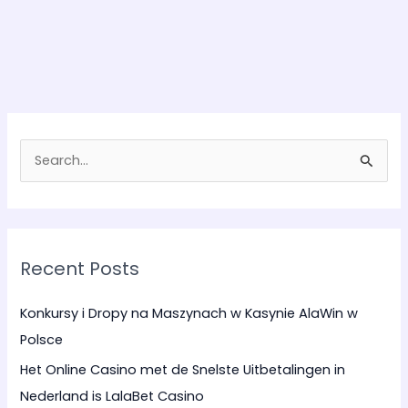
S
e
a
r
Recent Posts
c
h
Konkursy i Dropy na Maszynach w Kasynie AlaWin w
f
Polsce
o
Het Online Casino met de Snelste Uitbetalingen in
r
Nederland is LalaBet Casino
: