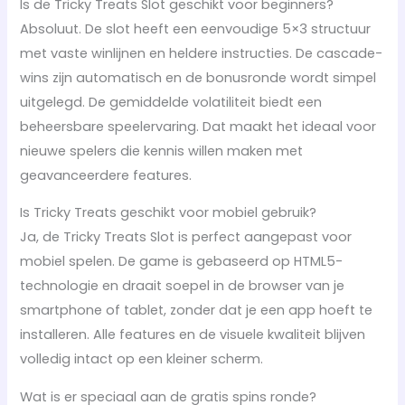
Is de Tricky Treats Slot geschikt voor beginners?
Absoluut. De slot heeft een eenvoudige 5×3 structuur
met vaste winlijnen en heldere instructies. De cascade-
wins zijn automatisch en de bonusronde wordt simpel
uitgelegd. De gemiddelde volatiliteit biedt een
beheersbare speelervaring. Dat maakt het ideaal voor
nieuwe spelers die kennis willen maken met
geavanceerdere features.
Is Tricky Treats geschikt voor mobiel gebruik?
Ja, de Tricky Treats Slot is perfect aangepast voor
mobiel spelen. De game is gebaseerd op HTML5-
technologie en draait soepel in de browser van je
smartphone of tablet, zonder dat je een app hoeft te
installeren. Alle features en de visuele kwaliteit blijven
volledig intact op een kleiner scherm.
Wat is er speciaal aan de gratis spins ronde?