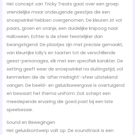
Het concept van Tricky Treats gaat over een groep
vriendelijke maar ondeugende geestjes die een
snoepwinkel hebben overgenomen. De kleuren zit vol
paars, groen en oranje, een duidelijke knipoog naar
Halloween. Echter is de sfeer feestelijker dan
beangstigend. De plaatjes zijn met precisie gemaakt,
van kleurrijke lolly’s en taarten tot de verschillende
geest-personages, elk met een specifiek karakter. De
setting geeft weer de snoepwinkel na sluitingstijd, vol
kenmerken die de ‘after midnight’-sfeer uitstekend
vangen. De beeld- en geluidsweergave is overtuigend
en bewaart het thema uniform. Dat schept een
meeslepende ervaring die goed past bij een late
speelsessie.
Sound en Bewegingen
Het geluidsontwerp valt op. De soundtrack is een