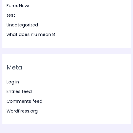
Forex News
test
Uncategorized
what does nlu mean 8
Meta
Log in
Entries feed
Comments feed
WordPress.org