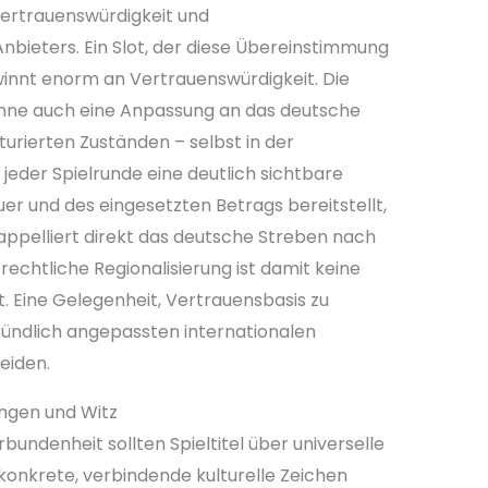
Vertrauenswürdigkeit und
bieters. Ein Slot, der diese Übereinstimmung
winnt enorm an Vertrauenswürdigkeit. Die
 Sinne auch eine Anpassung an das deutsche
turierten Zuständen – selbst in der
or jeder Spielrunde eine deutlich sichtbare
er und des eingesetzten Betrags bereitstellt,
 appelliert direkt das deutsche Streben nach
rechtliche Regionalisierung ist damit keine
t. Eine Gelegenheit, Vertrauensbasis zu
gründlich angepassten internationalen
eiden.
ungen und Witz
rbundenheit sollten Spieltitel über universelle
 konkrete, verbindende kulturelle Zeichen