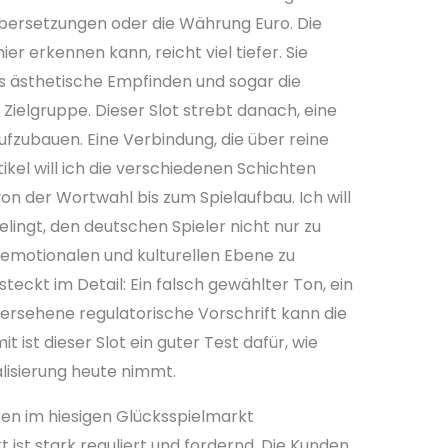
bersetzungen oder die Währung Euro. Die
hier erkennen kann, reicht viel tiefer. Sie
as ästhetische Empfinden und sogar die
ielgruppe. Dieser Slot strebt danach, eine
fzubauen. Eine Verbindung, die über reine
ikel will ich die verschiedenen Schichten
n der Wortwahl bis zum Spielaufbau. Ich will
lingt, den deutschen Spieler nicht nur zu
 emotionalen und kulturellen Ebene zu
teckt im Detail: Ein falsch gewählter Ton, ein
rsehene regulatorische Vorschrift kann die
ist dieser Slot ein guter Test dafür, wie
lisierung heute nimmt.
ten im hiesigen Glücksspielmarkt
 ist stark reguliert und fordernd. Die Kunden