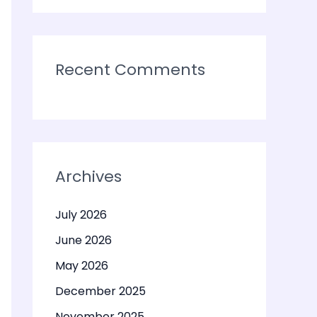
Recent Comments
Archives
July 2026
June 2026
May 2026
December 2025
November 2025