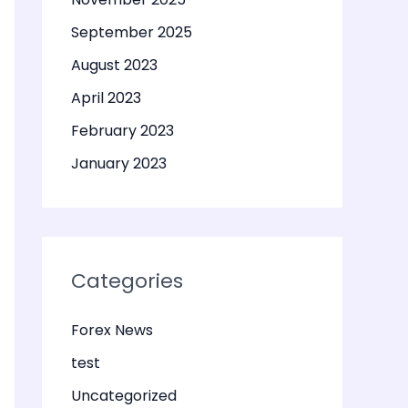
September 2025
August 2023
April 2023
February 2023
January 2023
Categories
Forex News
test
Uncategorized