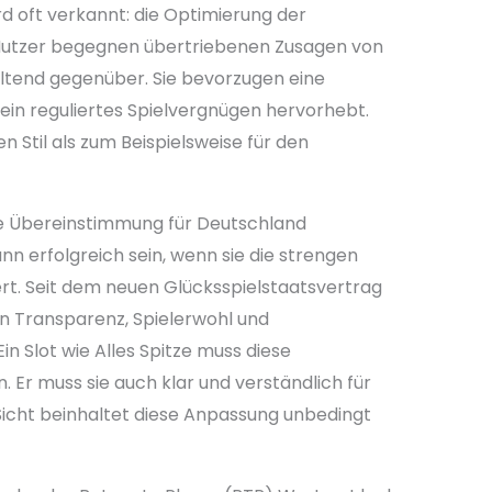
rd oft verkannt: die Optimierung der
utzer begegnen übertriebenen Zusagen von
ltend gegenüber. Sie bevorzugen eine
ein reguliertes Spielvergnügen hervorhebt.
 Stil als zum Beispielsweise für den
che Übereinstimmung für Deutschland
nn erfolgreich sein, wenn sie die strengen
rt. Seit dem neuen Glücksspielstaatsvertrag
n Transparenz, Spielerwohl und
Ein Slot wie Alles Spitze muss diese
 Er muss sie auch klar und verständlich für
Sicht beinhaltet diese Anpassung unbedingt