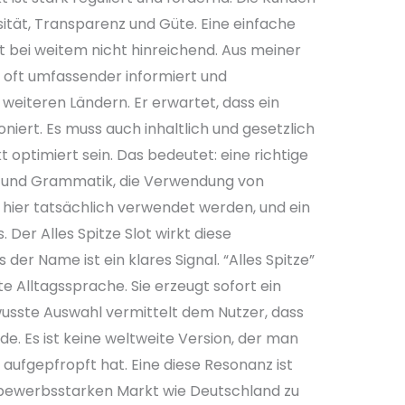
sität, Transparenz und Güte. Eine einfache
t bei weitem nicht hinreichend. Aus meiner
r oft umfassender informiert und
 weiteren Ländern. Er erwartet, dass ein
oniert. Es muss auch inhaltlich und gesetzlich
t optimiert sein. Das bedeutet: eine richtige
e und Grammatik, die Verwendung von
 hier tatsächlich verwendet werden, und ein
 Der Alles Spitze Slot wirkt diese
der Name ist ein klares Signal. “Alles Spitze”
zte Alltagssprache. Sie erzeugt sofort ein
wusste Auswahl vermittelt dem Nutzer, dass
de. Es ist keine weltweite Version, der man
aufgepfropft hat. Eine diese Resonanz ist
tbewerbsstarken Markt wie Deutschland zu