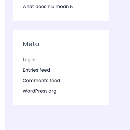
what does nlu mean 8
Meta
Log in
Entries feed
Comments feed
WordPress.org