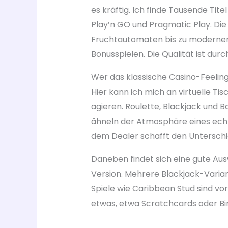
es kräftig. Ich finde Tausende Tit
Play’n GO und Pragmatic Play. Die 
Fruchtautomaten bis zu modernen
Bonusspielen. Die Qualität ist dur
Wer das klassische Casino-Feeling 
Hier kann ich mich an virtuelle Ti
agieren. Roulette, Blackjack und 
ähneln der Atmosphäre eines echt
dem Dealer schafft den Unterschi
Daneben findet sich eine gute Aus
Version. Mehrere Blackjack-Varia
Spiele wie Caribbean Stud sind vo
etwas, etwa Scratchcards oder Bi