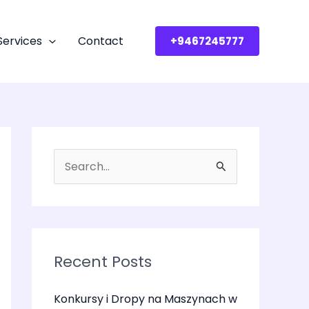
Services
Contact
+9467245777
S
e
a
r
c
Recent Posts
h
Konkursy i Dropy na Maszynach w
f