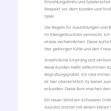
Einzahlungslimits und Spielerschut
Respekt vor dem Kunden und förd
Spiel.
Die Regeln für Auszahlungen und B
im Kleingedruckten versteckt. Ich 
etwas verheimlichen. Diese Aufric
hier geborgen fühle und den Freud
Ansehnliche Empfang und verbun
Neue Kunden heißt willkommen Az
Begrüßungspaket. Ich rate immer,
ist hier übersichtlich. Es bietet zu
erkunden. Diese Boni machen den E
Ein neuer Wind am Schweizer Onl
Azurslot startet mit einem klare