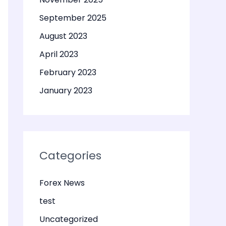
September 2025
August 2023
April 2023
February 2023
January 2023
Categories
Forex News
test
Uncategorized