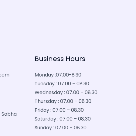
Business Hours
.com
Monday :07.00-8.30
Tuesday : 07.00 – 08.30
Wednesday : 07.00 – 08.30
Thursday : 07.00 – 08.30
Friday : 07.00 – 08.30
k Sabha
Saturday : 07.00 – 08.30
Sunday : 07.00 – 08.30