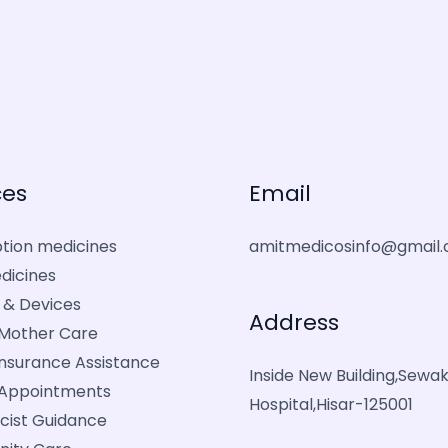
ces
Email
ption medicines
amitmedicosinfo@gmail
dicines
l & Devices
Address
Mother Care
Insurance Assistance
Inside New Building,Sewa
 Appointments
Hospital,Hisar-125001
ist Guidance