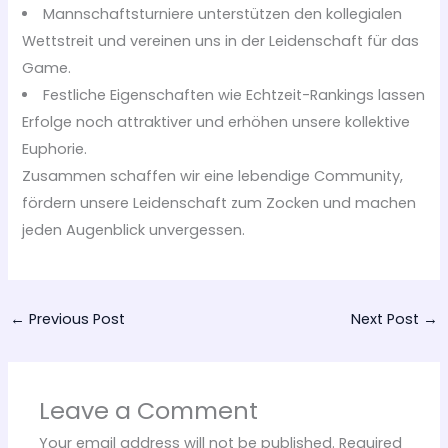
Mannschaftsturniere unterstützen den kollegialen
Wettstreit und vereinen uns in der Leidenschaft für das
Game.
Festliche Eigenschaften wie Echtzeit-Rankings lassen
Erfolge noch attraktiver und erhöhen unsere kollektive
Euphorie.
Zusammen schaffen wir eine lebendige Community,
fördern unsere Leidenschaft zum Zocken und machen
jeden Augenblick unvergessen.
←
Previous Post
Next Post
→
Leave a Comment
Your email address will not be published.
Required