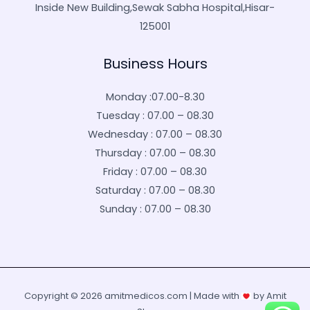
Inside New Building,Sewak Sabha Hospital,Hisar-
125001
Business Hours
Monday :07.00-8.30
Tuesday : 07.00 – 08.30
Wednesday : 07.00 – 08.30
Thursday : 07.00 – 08.30
Friday : 07.00 – 08.30
Saturday : 07.00 – 08.30
Sunday : 07.00 – 08.30
Copyright © 2026 amitmedicos.com | Made with
by Amit