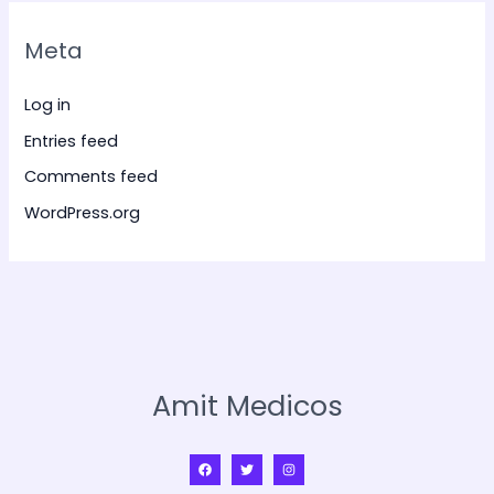
Meta
Log in
Entries feed
Comments feed
WordPress.org
Amit Medicos