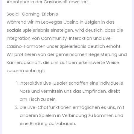
Abenteuer in der Casinowelt erweitert.
Social-Gaming-Erlebnis
Während wir im Leovegas Casino in Belgien in das
soziale Spielerlebnis einsteigen, wird deutlich, dass die
Integration von Community-Interaktion und Live-
Casino-Formaten unser Spielerlebnis deutlich erhöht.
Wir profitieren von der gemeinsamen Begeisterung und
Kameradschaft, die uns auf bemerkenswerte Weise
zusammenbringt:
Interaktive Live-Dealer schaffen eine individuelle
Note und vermitteln uns das Empfinden, direkt
am Tisch zu sein.
Die Live-Chatfunktionen ermöglichen es uns, mit
anderen Spielern in Verbindung zu kommen und
eine Bindung aufzubauen.