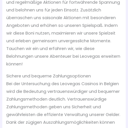
und regelmäßige Aktionen für fortwährende Spannung
und belohnen uns für jeden Einsatz. Zusätzlich
überraschen uns saisonale Aktionen mit besonderen
Angeboten und erhöhen so unseren Spielspaß. Indem
wir diese Boni nutzen, maximieren wir unsere Spielzeit
und erleben gemeinsam unvergessliche Momente.
Tauchen wir ein und erfahren wir, wie diese
Belohnungen unsere Abenteuer bei Leovegas erweitern
können!
Sichere und bequeme Zahlungsoptionen
Bei der Untersuchung des Leovegas Casinos in Belgien
wird die Bedeutung vertrauenswürdiger und bequemer
Zahlungsmethoden deutlich. Vertrauenswürdige
Zahlungsmethoden geben uns Sicherheit und
gewährleisten die effiziente Verwaltung unserer Gelder.
Dank der zügigen Auszahlungsmöglichkeiten können