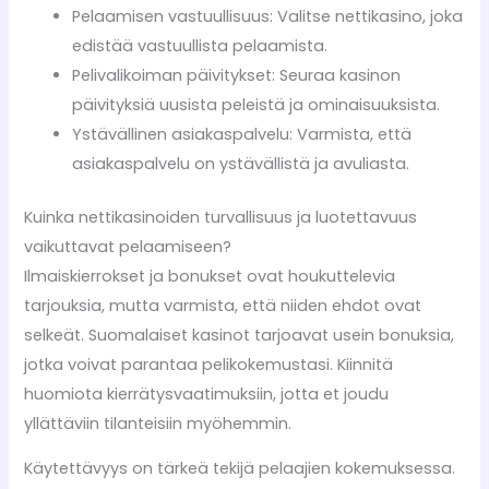
Pelaamisen vastuullisuus: Valitse nettikasino, joka
edistää vastuullista pelaamista.
Pelivalikoiman päivitykset: Seuraa kasinon
päivityksiä uusista peleistä ja ominaisuuksista.
Ystävällinen asiakaspalvelu: Varmista, että
asiakaspalvelu on ystävällistä ja avuliasta.
Kuinka nettikasinoiden turvallisuus ja luotettavuus
vaikuttavat pelaamiseen?
Ilmaiskierrokset ja bonukset ovat houkuttelevia
tarjouksia, mutta varmista, että niiden ehdot ovat
selkeät. Suomalaiset kasinot tarjoavat usein bonuksia,
jotka voivat parantaa pelikokemustasi. Kiinnitä
huomiota kierrätysvaatimuksiin, jotta et joudu
yllättäviin tilanteisiin myöhemmin.
Käytettävyys on tärkeä tekijä pelaajien kokemuksessa.