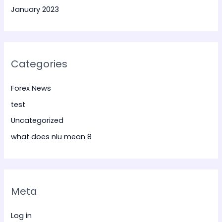
January 2023
Categories
Forex News
test
Uncategorized
what does nlu mean 8
Meta
Log in