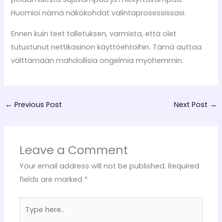
Huomioi nämä näkökohdat valintaprosessissasi.
Ennen kuin teet talletuksen, varmista, että olet
tutustunut nettikasinon käyttöehtoihin. Tämä auttaa
välttämään mahdollisia ongelmia myöhemmin.
←
Previous Post
Next Post
→
Leave a Comment
Your email address will not be published.
Required
fields are marked
*
Type
here..