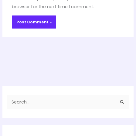
browser for the next time I comment.
S
e
a
r