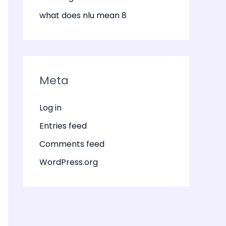
what does nlu mean 8
Meta
Log in
Entries feed
Comments feed
WordPress.org