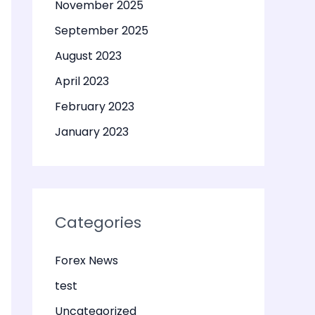
November 2025
September 2025
August 2023
April 2023
February 2023
January 2023
Categories
Forex News
test
Uncategorized