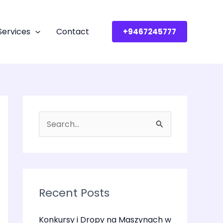
Services
Contact
+9467245777
S
e
a
r
c
Recent Posts
h
Konkursy i Dropy na Maszynach w
f