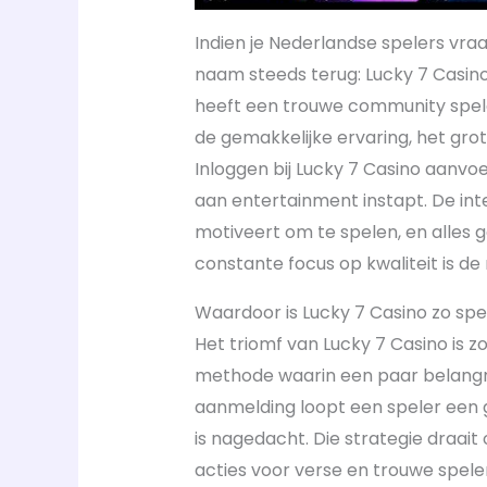
Indien je Nederlandse spelers vra
naam steeds terug: Lucky 7 Casin
heeft een trouwe community spele
de gemakkelijke ervaring, het gro
Inloggen bij Lucky 7 Casino aanvo
aan entertainment instapt. De int
motiveert om te spelen, en alles g
constante focus op kwaliteit is de
Waardoor is Lucky 7 Casino zo spe
Het triomf van Lucky 7 Casino is z
methode waarin een paar belangri
aanmelding loopt een speler een 
is nagedacht. Die strategie draait
acties voor verse en trouwe speler