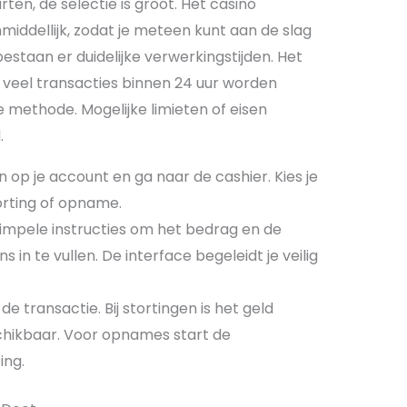
en, de selectie is groot. Het casino
iddellijk, zodat je meteen kunt aan de slag
taan er duidelijke verwerkingstijden. Het
j veel transacties binnen 24 uur worden
 methode. Mogelijke limieten of eisen
.
 op je account en ga naar de cashier. Kies je
rting of opname.
impele instructies om het bedrag en de
in te vullen. De interface begeleidt je veilig
de transactie. Bij stortingen is het geld
chikbaar. Voor opnames start de
ing.