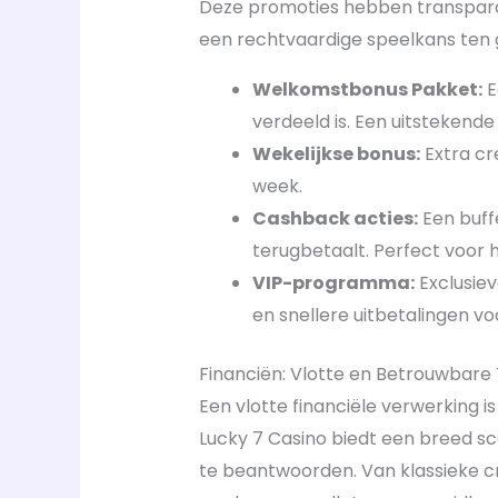
Deze promoties hebben transpara
een rechtvaardige speelkans ten
Welkomstbonus Pakket:
E
verdeeld is. Een uitstekende 
Wekelijkse bonus:
Extra cr
week.
Cashback acties:
Een buffe
terugbetaalt. Perfect voor 
VIP-programma:
Exclusie
en snellere uitbetalingen v
Financiën: Vlotte en Betrouwbare
Een vlotte financiële verwerking i
Lucky 7 Casino biedt een breed s
te beantwoorden. Van klassieke c