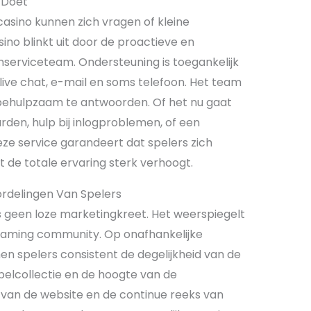
e Doet
asino kunnen zich vragen of kleine
no blinkt uit door de proactieve en
nserviceteam. Ondersteuning is toegankelijk
live chat, e-mail en soms telefoon. Het team
en behulpzaam te antwoorden. Of het nu gaat
en, hulp bij inlogproblemen, of een
eze service garandeert dat spelers zich
 de totale ervaring sterk verhoogt.
rdelingen Van Spelers
s geen loze marketingkreet. Het weerspiegelt
 gaming community. Op onafhankelijke
n spelers consistent de degelijkheid van de
spelcollectie en de hoogte van de
it van de website en de continue reeks van