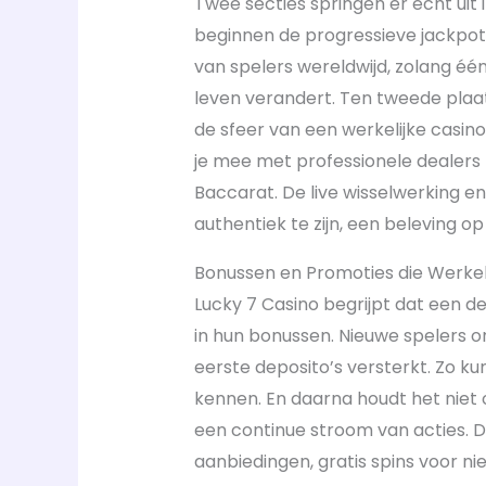
Twee secties springen er echt uit 
beginnen de progressieve jackpot s
van spelers wereldwijd, zolang éé
leven verandert. Ten tweede plaats
de sfeer van een werkelijke casin
je mee met professionele dealers b
Baccarat. De live wisselwerking en
authentiek te zijn, een beleving op 
Bonussen en Promoties die Werkel
Lucky 7 Casino begrijpt dat een deg
in hun bonussen. Nieuwe spelers
eerste deposito’s versterkt. Zo k
kennen. En daarna houdt het niet 
een continue stroom van acties. 
aanbiedingen, gratis spins voor ni