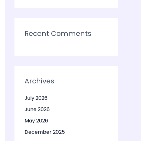
Recent Comments
Archives
July 2026
June 2026
May 2026
December 2025