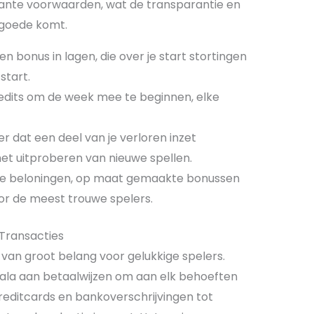
nte voorwaarden, wat de transparantie en
 goede komt.
en bonus in lagen, die over je start stortingen
start.
edits om de week mee te beginnen, elke
r dat een deel van je verloren inzet
het uitproberen van nieuwe spellen.
ve beloningen, op maat gemaakte bonussen
oor de meest trouwe spelers.
 Transacties
s van groot belang voor gelukkige spelers.
cala aan betaalwijzen om aan elk behoeften
reditcards en bankoverschrijvingen tot