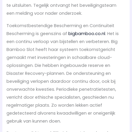
te uitsluiten. Tegelijk ontvangt het beveiligingsteam
een melding voor nader onderzoek.
Toekomstbestendige Bescherming en Continuïteit
Bescherming is geenszins af
bigbamboo.co.nl
. Het is
een continu verloop van bijstellen en verbeteren. Big
Bamboo Slot heeft haar systeem toekomstgericht
gemaakt met investeringen in schaalbare cloud-
oplossingen. Die hebben ingebouwde reserve en
Disaster Recovery-plannen. De ondersteuning en
beveiliging verlopen daardoor continu door, ook bij
onverwachte kwesties. Periodieke penetratietesten,
verricht door ethische specialisten, geschieden nu
regelmatiger plaats. Zo worden lekken actief
gedetecteerd alvorens kwaadwilligen er oneigenlijk
gebruik van kunnen doen.