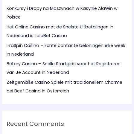
h
Konkursy i Dropy na Maszynach w Kasynie AlaWin w
f
Polsce
o
Het Online Casino met de Snelste Uitbetalingen in
r
Nederland is LalaBet Casino
:
LiraSpin Casino – Echte contante beloningen elke week
in Nederland
Betory Casino – Snelle Startgids voor het Registreren
van Je Account in Nederland
Zeitgemäße Casino Spiele mit traditionellem Charme
bei Beef Casino in Österreich
Recent Comments