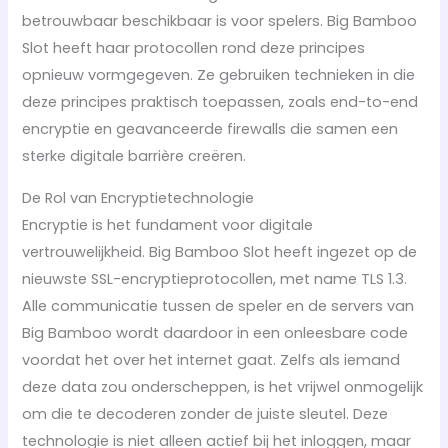
betrouwbaar beschikbaar is voor spelers. Big Bamboo
Slot heeft haar protocollen rond deze principes
opnieuw vormgegeven. Ze gebruiken technieken in die
deze principes praktisch toepassen, zoals end-to-end
encryptie en geavanceerde firewalls die samen een
sterke digitale barrière creëren.
De Rol van Encryptietechnologie
Encryptie is het fundament voor digitale
vertrouwelijkheid. Big Bamboo Slot heeft ingezet op de
nieuwste SSL-encryptieprotocollen, met name TLS 1.3.
Alle communicatie tussen de speler en de servers van
Big Bamboo wordt daardoor in een onleesbare code
voordat het over het internet gaat. Zelfs als iemand
deze data zou onderscheppen, is het vrijwel onmogelijk
om die te decoderen zonder de juiste sleutel. Deze
technologie is niet alleen actief bij het inloggen, maar