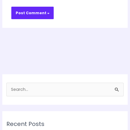
S
e
a
r
Recent Posts
c