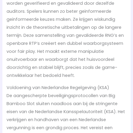
worden geverifieerd en gevalideerd door dezelfde
auditors. Spelers kunnen zo beter geïnformeerde
geïnformeerde keuzes maken. Ze krijgen wiskundig
inzicht in de theoretische uitbetalingen op de langere
termijn. Deze samenstelling van gevalideerde RNG’s en
openbare RTP’s creëert een dubbel waarborgsysteem
voor fair play. Het maakt externe manipulatie
onuitvoerbaar en waarborgt dat het huisvoordeel
doorzichtig en stabiel blijft, precies zoals de game-
ontwikkelaar het bedoeld heeft.
Voldoening van Nederlandse Regelgeving (KSA)
De aangescherpte beveiligingsprotocollen van Big
Bamboo Slot sluiten naadloos aan bij de stringente
eisen van de Nederlandse Kansspelautoriteit (KSA). Het
verkrijgen en handhaven van een Nederlandse
vergunning is een grondig proces. Het vereist een