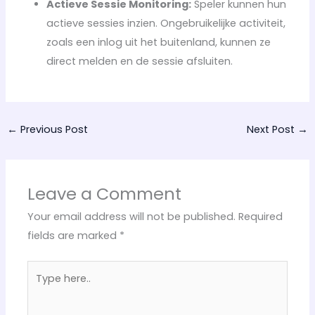
Actieve Sessie Monitoring:
Speler kunnen hun
actieve sessies inzien. Ongebruikelijke activiteit,
zoals een inlog uit het buitenland, kunnen ze
direct melden en de sessie afsluiten.
←
Previous Post
Next Post
→
Leave a Comment
Your email address will not be published.
Required
fields are marked
*
Type
here..