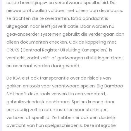
solide beveiligings- en verantwoord speelbeleid. De
nieuwe protocollen voldoen niet alleen aan deze basis,
ze trachten die te overtreffen. Extra aandacht is
uitgegaan naar leeftijdsverificatie. Daar worden nu
geavanceerder systemen gebruikt die verder gaan dan
alleen documenten checken. Ook de koppeling met
CRUKS (Centraal Register Uitsluiting Kansspelen) is
versterkt, zodat zelf- of gedwongen uitsluitingen direct
en accuraat worden doorgevoerd.
De KSA eist ook transparantie over de risico’s van
gokken en tools voor verantwoord spelen. Big Bamboo
Slot heeft deze tools verwerkt in een verbeterd,
gebruiksvriendelijk dashboard. Spelers kunnen daar
eenvoudig zelf limieten instellen voor stortingen,
verliezen of speeltijd. Ze hebben er ook een duidelijk
overzicht van hun spelgeschiedenis. Deze integratie