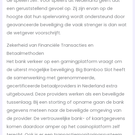
de spellen zelf. Voor spelers uit Nederland geeft dat
een geruststellend gevoel op. Zij zijn ervan op de
hoogte dat hun spelervaring wordt ondersteund door
geavanceerde beveiliging die vaak strenger is dan wat
de wetgever voorschrijft.
Zekerheid van Financiële Transacties en
Betaalmethoden
Het bank verkeer op een gamingplatform vraagt om
de uiterst mogelijke beveiliging. Big Bamboo Slot heeft
de samenwerking met gerenommeerde,
gecertificeerde betaalproviders in Nederland extra
uitgebouwd. Deze providers werken als een beveiligde
tussenlaag. Bij een storting of opname gaan de bank
gegevens meteen naar de beveiligde omgeving van
de provider. De vertrouwelijke bank- of kaartgegevens
komen daardoor amper op het casinoplatform zelf
terecht. Ook is er een transactiemonitoringssysteem