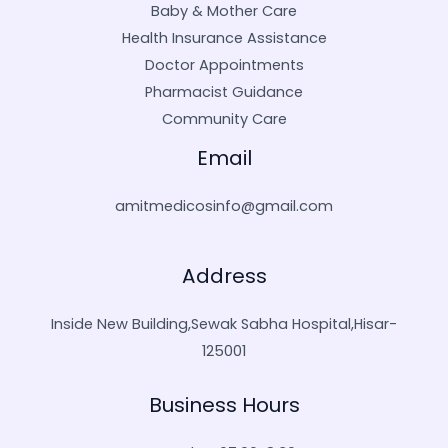
Baby & Mother Care
Health Insurance Assistance
Doctor Appointments
Pharmacist Guidance
Community Care
Email
amitmedicosinfo@gmail.com
Address
Inside New Building,Sewak Sabha Hospital,Hisar-
125001
Business Hours