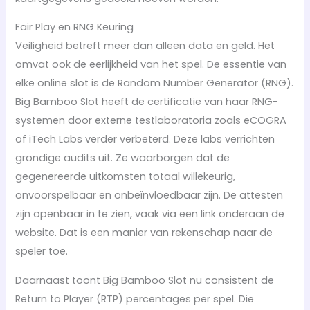
Fair Play en RNG Keuring
Veiligheid betreft meer dan alleen data en geld. Het
omvat ook de eerlijkheid van het spel. De essentie van
elke online slot is de Random Number Generator (RNG).
Big Bamboo Slot heeft de certificatie van haar RNG-
systemen door externe testlaboratoria zoals eCOGRA
of iTech Labs verder verbeterd. Deze labs verrichten
grondige audits uit. Ze waarborgen dat de
gegenereerde uitkomsten totaal willekeurig,
onvoorspelbaar en onbeïnvloedbaar zijn. De attesten
zijn openbaar in te zien, vaak via een link onderaan de
website. Dat is een manier van rekenschap naar de
speler toe.
Daarnaast toont Big Bamboo Slot nu consistent de
Return to Player (RTP) percentages per spel. Die