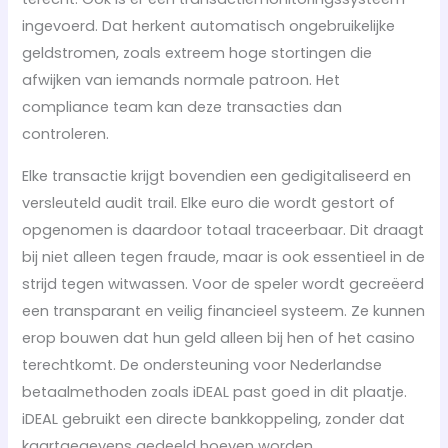
ingevoerd. Dat herkent automatisch ongebruikelijke
geldstromen, zoals extreem hoge stortingen die
afwijken van iemands normale patroon. Het
compliance team kan deze transacties dan
controleren.
Elke transactie krijgt bovendien een gedigitaliseerd en
versleuteld audit trail. Elke euro die wordt gestort of
opgenomen is daardoor totaal traceerbaar. Dit draagt
bij niet alleen tegen fraude, maar is ook essentieel in de
strijd tegen witwassen. Voor de speler wordt gecreëerd
een transparant en veilig financieel systeem. Ze kunnen
erop bouwen dat hun geld alleen bij hen of het casino
terechtkomt. De ondersteuning voor Nederlandse
betaalmethoden zoals iDEAL past goed in dit plaatje.
iDEAL gebruikt een directe bankkoppeling, zonder dat
kaartgegevens gedeeld hoeven worden.