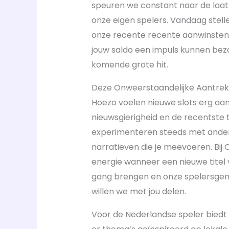
speuren we constant naar de laat
onze eigen spelers. Vandaag stell
onze recente recente aanwinsten
jouw saldo een impuls kunnen bezo
komende grote hit.
Deze Onweerstaandelijke Aantrek
Hoezo voelen nieuwe slots erg aanl
nieuwsgierigheid en de recentste
experimenteren steeds met ande
narratieven die je meevoeren. Bij
energie wanneer een nieuwe titel v
gang brengen en onze spelersge
willen we met jou delen.
Voor de Nederlandse speler biedt zi