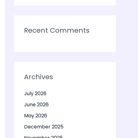
Recent Comments
Archives
July 2026
June 2026
May 2026
December 2025
November 2025