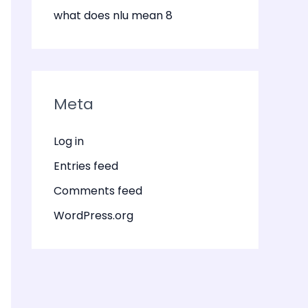
what does nlu mean 8
Meta
Log in
Entries feed
Comments feed
WordPress.org