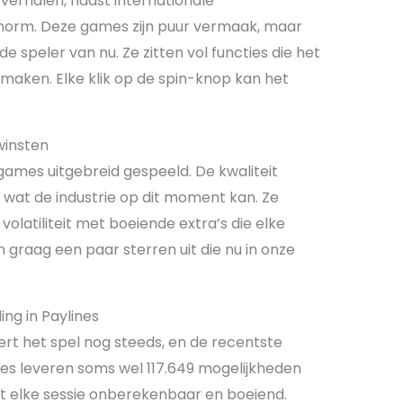
 verhalen, naast internationale
enorm. Deze games zijn puur vermaak, maar
 speler van nu. Ze zitten vol functies die het
maken. Elke klik op de spin-knop kan het
winsten
games uitgebreid gespeeld. De kwaliteit
n wat de industrie op dit moment kan. Ze
latiliteit met boeiende extra’s die elke
graag een paar sterren uit die nu in onze
g in Paylines
 het spel nog steeds, en de recentste
mes leveren soms wel 117.649 mogelijkheden
rt elke sessie onberekenbaar en boeiend.