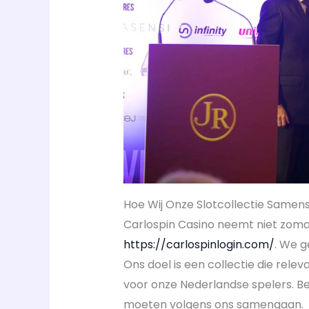
Hoe Wij Onze Slotcollectie Samens
Carlospin Casino neemt niet zomaa
https://carlospinlogin.com/
. We g
Ons doel is een collectie die rele
voor onze Nederlandse spelers. 
moeten volgens ons samengaan.