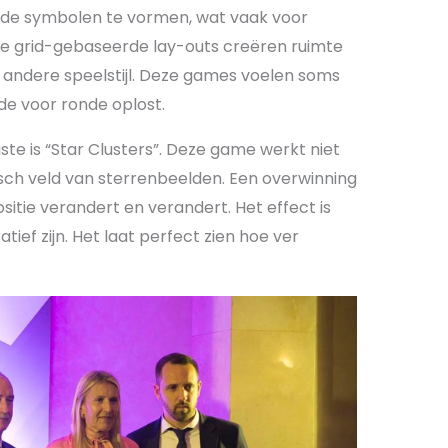
nde symbolen te vormen, wat vaak voor
De grid-gebaseerde lay-outs creëren ruimte
 andere speelstijl. Deze games voelen soms
de voor ronde oplost.
te is “Star Clusters”. Deze game werkt niet
ch veld van sterrenbeelden. Een overwinning
ositie verandert en verandert. Het effect is
ief zijn. Het laat perfect zien hoe ver