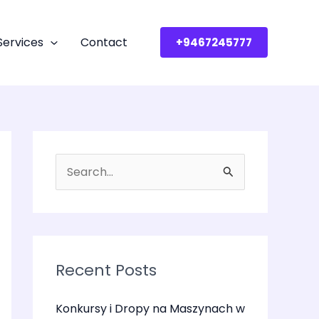
Services
Contact
+9467245777
S
e
a
r
c
Recent Posts
h
Konkursy i Dropy na Maszynach w
f