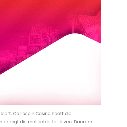
leeft. Carlospin Casino heeft die
 brengt die met liefde tot leven. Daarom