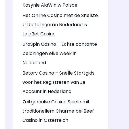
Kasynie AlaWin w Polsce
o
r
Het Online Casino met de Snelste
:
Uitbetalingen in Nederland is
LalaBet Casino
LiraSpin Casino – Echte contante
beloningen elke week in
Nederland
Betory Casino – Snelle Startgids
voor het Registreren van Je
Account in Nederland
Zeitgemäße Casino Spiele mit
traditionellem Charme bei Beef
Casino in Österreich