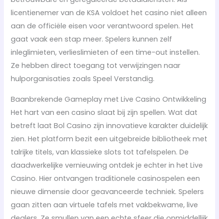
licentienemer van de KSA voldoet het casino niet alleen
aan de officiële eisen voor verantwoord spelen. Het
gaat vaak een stap meer. Spelers kunnen zelf
inleglimieten, verlieslimieten of een time-out instellen.
Ze hebben direct toegang tot verwijzingen naar
hulporganisaties zoals Speel Verstandig.
Baanbrekende Gameplay met Live Casino Ontwikkeling
Het hart van een casino slaat bij zijn spellen. Wat dat
betreft laat Bol Casino zijn innovatieve karakter duidelijk
zien. Het platform bezit een uitgebreide bibliotheek met
talrijke titels, van klassieke slots tot tafelspelen. De
daadwerkelijke vernieuwing ontdek je echter in het Live
Casino. Hier ontvangen traditionele casinospelen een
nieuwe dimensie door geavanceerde techniek. Spelers
gaan zitten aan virtuele tafels met vakbekwame, live
dealers. Ze smullen van een echte sfeer die onmiddellijk