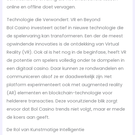
online en offline doet vervagen.
Technologie die Verwondert: VR en Beyond
Bol Casino investeert actief in nieuwe technologie die
de spelervaring kan transformeren. Een der de meest
opwindende innovaties is de ontdekking van Virtual
Reality (VR). Ook al is het nog in de beginfase, heeft VR
de potentie om spelers volledig onder te dompelen in
een digitaal casino. Daar kunnen ze rondwandelen en
communiceren alsof ze er daadwerkelijk zijn. Het
platform experimenteert ook met augmented reality
(AR) elementen en blockchain-technologie voor
helderere transacties. Deze vooruitziende blik zorgt
ervoor dat Bol Casino trends niet volgt, maar er mede
de koers aan geeft.
De Rol van Kunstmatige Intelligentie