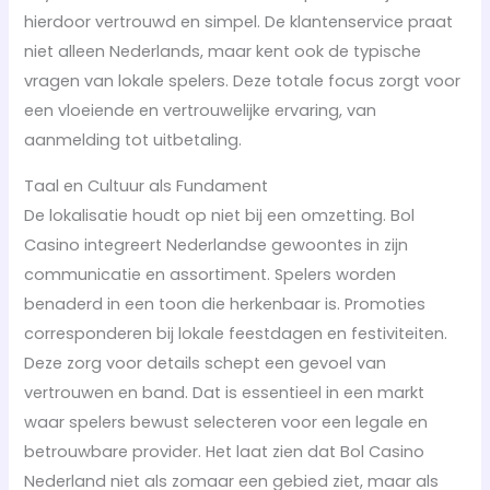
hierdoor vertrouwd en simpel. De klantenservice praat
niet alleen Nederlands, maar kent ook de typische
vragen van lokale spelers. Deze totale focus zorgt voor
een vloeiende en vertrouwelijke ervaring, van
aanmelding tot uitbetaling.
Taal en Cultuur als Fundament
De lokalisatie houdt op niet bij een omzetting. Bol
Casino integreert Nederlandse gewoontes in zijn
communicatie en assortiment. Spelers worden
benaderd in een toon die herkenbaar is. Promoties
corresponderen bij lokale feestdagen en festiviteiten.
Deze zorg voor details schept een gevoel van
vertrouwen en band. Dat is essentieel in een markt
waar spelers bewust selecteren voor een legale en
betrouwbare provider. Het laat zien dat Bol Casino
Nederland niet als zomaar een gebied ziet, maar als