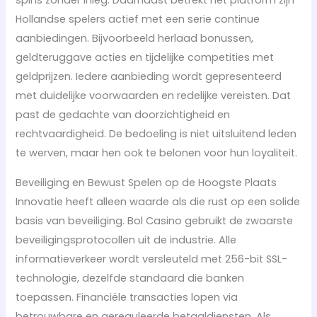
spins zonder inleg. Daarnaast betrekt het platform zijn
Hollandse spelers actief met een serie continue
aanbiedingen. Bijvoorbeeld herlaad bonussen,
geldteruggave acties en tijdelijke competities met
geldprijzen. Iedere aanbieding wordt gepresenteerd
met duidelijke voorwaarden en redelijke vereisten. Dat
past de gedachte van doorzichtigheid en
rechtvaardigheid. De bedoeling is niet uitsluitend leden
te werven, maar hen ook te belonen voor hun loyaliteit.
Beveiliging en Bewust Spelen op de Hoogste Plaats
Innovatie heeft alleen waarde als die rust op een solide
basis van beveiliging. Bol Casino gebruikt de zwaarste
beveiligingsprotocollen uit de industrie. Alle
informatieverkeer wordt versleuteld met 256-bit SSL-
technologie, dezelfde standaard die banken
toepassen. Financiële transacties lopen via
betrouwbare en gereguleerde betaaldiensten. Als