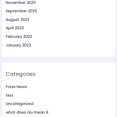
November 2025
September 2025
August 2023
April 2023
February 2023
January 2023
Categories
Forex News
test
Uncategorized
what does nlu mean 8