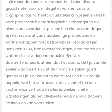
stuk meer dan een leuke bonus. Het is een directe
graadmeter voor de integriteit van het casino.
Gigaspinz Casino heeft dit uitstekend ingezien en heeft
haar processen hiernaar ingericht. Opbrengsten die
binnen uren worden uitgekeerd, en niet pas na dagen,
zijn het resultaat van nauwkeurige procedures en
partnerschappen met betrouwbare betaalpartijen.
Denk aan iDEAL, bankoverschrijvingen, creditcards en e-
wallets die in Nederland populair zijn. Deze
doeltreffendheid laat zien dat het casino de tijd van de
speler waardeert en dat de financiële zaken goed
geregeld zijn. Het wachten wordt tot een klein beetje
beperkt, wat het vertrouwen sterk versterkt. In een
sector waar vertrouwen alles is, werken snelle
uitbetalingen als het allerbeste reclamebord dat een
casino zich kan voorstellen.