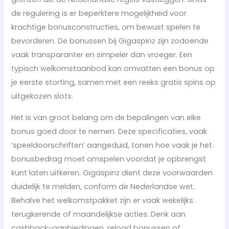
de regulering is er beperktere mogelijkheid voor
krachtige bonusconstructies, om bewust spelen te
bevorderen. De bonussen bij Gigaspinz zijn zodoende
vaak transparanter en simpeler dan vroeger. Een
typisch welkomstaanbod kan omvatten een bonus op
je eerste storting, samen met een reeks gratis spins op
uitgekozen slots.
Het is van groot belang om de bepalingen van elke
bonus goed door te nemen. Deze specificaties, vaak
‘speeldoorschriften’ aangeduid, tonen hoe vaak je het
bonusbedrag moet omspelen voordat je opbrengst
kunt laten uitkeren. Gigaspinz dient deze voorwaarden
duidelijk te melden, conform de Nederlandse wet.
Behalve het welkomstpakket zijn er vaak wekelijks
terugkerende of maandelijkse acties. Denk aan
cashback-aanbiedingen, reload bonussen of