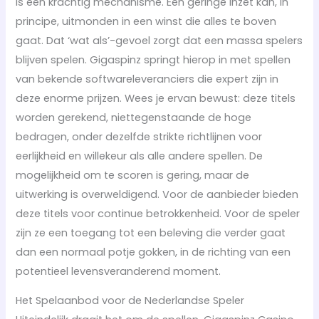
is een krachtig mechanisme. Een geringe inzet kan, in
principe, uitmonden in een winst die alles te boven
gaat. Dat ‘wat als’-gevoel zorgt dat een massa spelers
blijven spelen. Gigaspinz springt hierop in met spellen
van bekende softwareleveranciers die expert zijn in
deze enorme prijzen. Wees je ervan bewust: deze titels
worden gerekend, niettegenstaande de hoge
bedragen, onder dezelfde strikte richtlijnen voor
eerlijkheid en willekeur als alle andere spellen. De
mogelijkheid om te scoren is gering, maar de
uitwerking is overweldigend. Voor de aanbieder bieden
deze titels voor continue betrokkenheid. Voor de speler
zijn ze een toegang tot een beleving die verder gaat
dan een normaal potje gokken, in de richting van een
potentieel levensveranderend moment.
Het Spelaanbod voor de Nederlandse Speler