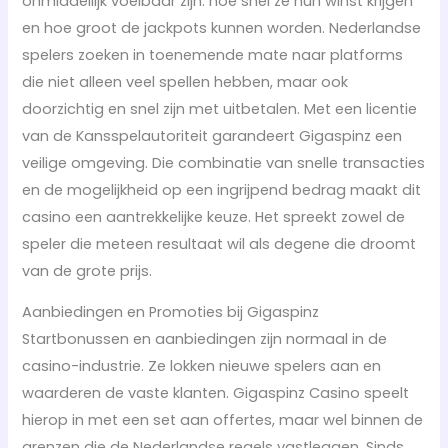
onmiddellijk voelbaar zijn: hoe snel ze hun winst krijgen
en hoe groot de jackpots kunnen worden. Nederlandse
spelers zoeken in toenemende mate naar platforms
die niet alleen veel spellen hebben, maar ook
doorzichtig en snel zijn met uitbetalen. Met een licentie
van de Kansspelautoriteit garandeert Gigaspinz een
veilige omgeving. Die combinatie van snelle transacties
en de mogelijkheid op een ingrijpend bedrag maakt dit
casino een aantrekkelijke keuze. Het spreekt zowel de
speler die meteen resultaat wil als degene die droomt
van de grote prijs.
Aanbiedingen en Promoties bij Gigaspinz
Startbonussen en aanbiedingen zijn normaal in de
casino-industrie. Ze lokken nieuwe spelers aan en
waarderen de vaste klanten. Gigaspinz Casino speelt
hierop in met een set aan offertes, maar wel binnen de
grenzen die de Nederlandse regels vastleggen. Sinds