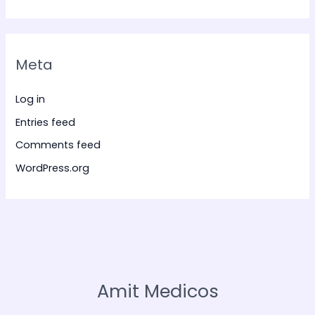
Meta
Log in
Entries feed
Comments feed
WordPress.org
Amit Medicos