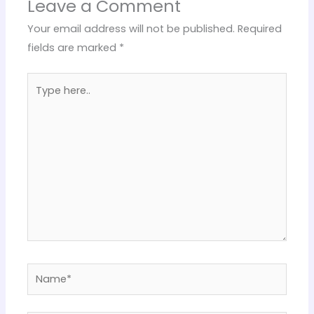
Leave a Comment
Your email address will not be published.
Required
fields are marked
*
Type
here..
Name*