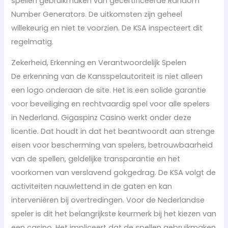
spellen gebruikmaken van gecertificeerde Random
Number Generators. De uitkomsten zijn geheel
willekeurig en niet te voorzien. De KSA inspecteert dit
regelmatig.
Zekerheid, Erkenning en Verantwoordelijk Spelen
De erkenning van de Kansspelautoriteit is niet alleen
een logo onderaan de site. Het is een solide garantie
voor beveiliging en rechtvaardig spel voor alle spelers
in Nederland. Gigaspinz Casino werkt onder deze
licentie. Dat houdt in dat het beantwoordt aan strenge
eisen voor bescherming van spelers, betrouwbaarheid
van de spellen, geldelijke transparantie en het
voorkomen van verslavend gokgedrag. De KSA volgt de
activiteiten nauwlettend in de gaten en kan
interveniëren bij overtredingen. Voor de Nederlandse
speler is dit het belangrijkste keurmerk bij het kiezen van
een casino. Het impliceert dat de spellen gebruikmaken