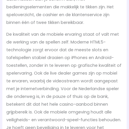
bedieningselementen die makkelijk te tikken zijn. Het
speloverzicht, de cashier en de klantenservice zijn
binnen één of twee tikken bereikbaar.
De kwaliteit van de mobiele ervaring staat of valt met
de werking van de spellen zelf. Moderne HTML5-
technologie zorgt ervoor dat de meeste slots en
tafelspellen stabiel draaien op iPhones en Android-
toestellen, zonder in te leveren op grafische kwaliteit of
spelervaring. Ook de live dealer games zijn op mobiel
te ervaren, waarbij de videostream wordt aangepast
met je internetverbinding. Voor de Nederlandse speler
die onderweg is, in de pauze of thuis op de bank,
betekent dit dat het hele casino-aanbod binnen
grijpbereik is. Ook de mobiele omgeving houdt alle
veiligheids- en verantwoord-speel-functies behouden.
Je hoeft geen beveiliging in te leveren voor het