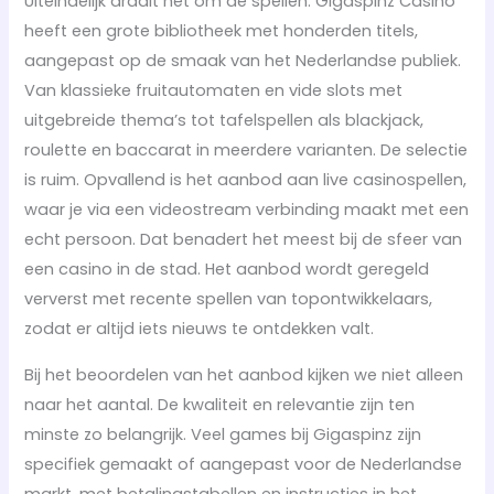
Uiteindelijk draait het om de spellen. Gigaspinz Casino
heeft een grote bibliotheek met honderden titels,
aangepast op de smaak van het Nederlandse publiek.
Van klassieke fruitautomaten en vide slots met
uitgebreide thema’s tot tafelspellen als blackjack,
roulette en baccarat in meerdere varianten. De selectie
is ruim. Opvallend is het aanbod aan live casinospellen,
waar je via een videostream verbinding maakt met een
echt persoon. Dat benadert het meest bij de sfeer van
een casino in de stad. Het aanbod wordt geregeld
ververst met recente spellen van topontwikkelaars,
zodat er altijd iets nieuws te ontdekken valt.
Bij het beoordelen van het aanbod kijken we niet alleen
naar het aantal. De kwaliteit en relevantie zijn ten
minste zo belangrijk. Veel games bij Gigaspinz zijn
specifiek gemaakt of aangepast voor de Nederlandse
markt, met betalingstabellen en instructies in het