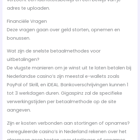
adres te uploaden.
Financiële Vragen
Deze vragen gaan over geld storten, opnemen en
bonussen.
Wat zijn de snelste betaalmethodes voor
uitbetalingen?
De vlugste manieren om je winst uit te laten betalen bij
Nederlandse casino’s zijn meestal e-wallets zoals
PayPal of Skrill, en iDEAL. Bankoverschrijvingen kunnen 1
tot 3 werkdagen duren. Gigaspinz zal de specifieke
verwerkingstijden per betaalmethode op de site
aangeven.
Zijn er kosten verbonden aan stortingen of opnames?
Gereguleerde casino’s in Nederland rekenen over het
algemeen geen kosten voor stortingen of opnames.