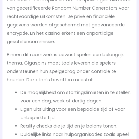
van gecertificeerde Random Number Generators voor
rechtvaardige uitkomsten. Je privé en financiële
gegevens worden afgeschermd met geavanceerde
encryptie. En het casino erkent een onpartijdige
geschillencommissie.
Binnen dit raamwerk is bewust spelen een belangrijk
thema. Gigaspinz moet tools leveren die spelers
ondersteunen hun spelgedrag onder controle te
houden. Deze tools bevatten meestal:
De mogelijkheid om stortingslimieten in te stellen
voor een dag, week of dertig dagen.
Eigen uitsluiting voor een bepaalde tijd of voor
onbeperkte tijd.
Reality checks die je tijd en je balans tonen.
Duidelijke links naar hulporganisaties zoals Speel