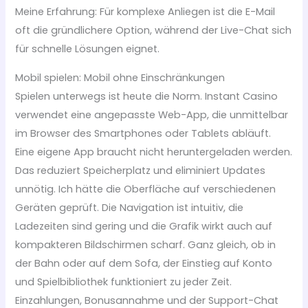
Meine Erfahrung: Für komplexe Anliegen ist die E-Mail
oft die gründlichere Option, während der Live-Chat sich
für schnelle Lösungen eignet.
Mobil spielen: Mobil ohne Einschränkungen
Spielen unterwegs ist heute die Norm. Instant Casino
verwendet eine angepasste Web-App, die unmittelbar
im Browser des Smartphones oder Tablets abläuft.
Eine eigene App braucht nicht heruntergeladen werden.
Das reduziert Speicherplatz und eliminiert Updates
unnötig. Ich hätte die Oberfläche auf verschiedenen
Geräten geprüft. Die Navigation ist intuitiv, die
Ladezeiten sind gering und die Grafik wirkt auch auf
kompakteren Bildschirmen scharf. Ganz gleich, ob in
der Bahn oder auf dem Sofa, der Einstieg auf Konto
und Spielbibliothek funktioniert zu jeder Zeit.
Einzahlungen, Bonusannahme und der Support-Chat