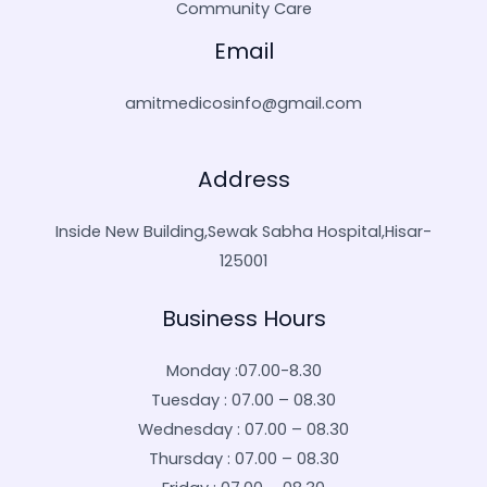
Community Care
Email
amitmedicosinfo@gmail.com
Address
Inside New Building,Sewak Sabha Hospital,Hisar-
125001
Business Hours
Monday :07.00-8.30
Tuesday : 07.00 – 08.30
Wednesday : 07.00 – 08.30
Thursday : 07.00 – 08.30