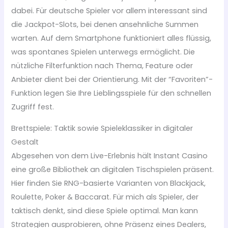
dabei. Für deutsche Spieler vor allem interessant sind
die Jackpot-Slots, bei denen ansehnliche Summen
warten. Auf dem Smartphone funktioniert alles flüssig,
was spontanes Spielen unterwegs ermöglicht. Die
nützliche Filterfunktion nach Thema, Feature oder
Anbieter dient bei der Orientierung. Mit der “Favoriten”-
Funktion legen Sie Ihre Lieblingsspiele für den schnellen
Zugriff fest.
Brettspiele: Taktik sowie Spieleklassiker in digitaler
Gestalt
Abgesehen von dem Live-Erlebnis hält Instant Casino
eine große Bibliothek an digitalen Tischspielen präsent.
Hier finden Sie RNG-basierte Varianten von Blackjack,
Roulette, Poker & Baccarat. Für mich als Spieler, der
taktisch denkt, sind diese Spiele optimal. Man kann
Strategien ausprobieren, ohne Präsenz eines Dealers,