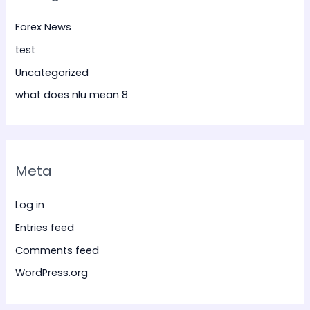
Forex News
test
Uncategorized
what does nlu mean 8
Meta
Log in
Entries feed
Comments feed
WordPress.org