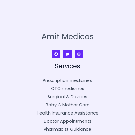
Amit Medicos
Services
Prescription medicines
OTC medicines
Surgical & Devices
Baby & Mother Care
Health Insurance Assistance
Doctor Appointments
Pharmacist Guidance