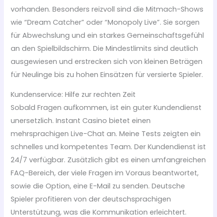
vorhanden. Besonders reizvoll sind die Mitmach-Shows
wie “Dream Catcher” oder “Monopoly Live”. Sie sorgen
für Abwechslung und ein starkes Gemeinschaftsgefühl
an den Spielbildschirm. Die Mindestlimits sind deutlich
ausgewiesen und erstrecken sich von kleinen Beträgen
für Neulinge bis zu hohen Einsätzen für versierte Spieler.
Kundenservice: Hilfe zur rechten Zeit
Sobald Fragen aufkommen, ist ein guter Kundendienst
unersetzlich. Instant Casino bietet einen
mehrsprachigen Live-Chat an. Meine Tests zeigten ein
schnelles und kompetentes Team. Der Kundendienst ist
24/7 verfügbar. Zusätzlich gibt es einen umfangreichen
FAQ-Bereich, der viele Fragen im Voraus beantwortet,
sowie die Option, eine E-Mail zu senden. Deutsche
Spieler profitieren von der deutschsprachigen
Unterstützung, was die Kommunikation erleichtert.