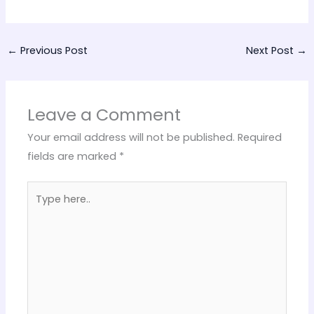
←
Previous Post
Next Post
→
Leave a Comment
Your email address will not be published.
Required
fields are marked
*
Type
here..