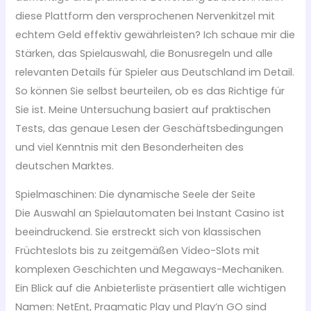
diese Plattform den versprochenen Nervenkitzel mit
echtem Geld effektiv gewährleisten? Ich schaue mir die
Stärken, das Spielauswahl, die Bonusregeln und alle
relevanten Details für Spieler aus Deutschland im Detail.
So können Sie selbst beurteilen, ob es das Richtige für
Sie ist. Meine Untersuchung basiert auf praktischen
Tests, das genaue Lesen der Geschäftsbedingungen
und viel Kenntnis mit den Besonderheiten des
deutschen Marktes.
Spielmaschinen: Die dynamische Seele der Seite
Die Auswahl an Spielautomaten bei Instant Casino ist
beeindruckend. Sie erstreckt sich von klassischen
Früchteslots bis zu zeitgemäßen Video-Slots mit
komplexen Geschichten und Megaways-Mechaniken.
Ein Blick auf die Anbieterliste präsentiert alle wichtigen
Namen: NetEnt, Pragmatic Play und Play’n GO sind