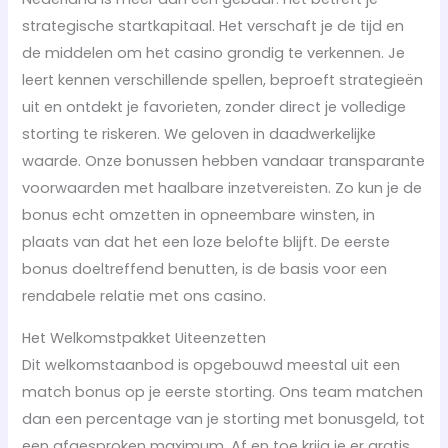
strategische startkapitaal. Het verschaft je de tijd en
de middelen om het casino grondig te verkennen. Je
leert kennen verschillende spellen, beproeft strategieën
uit en ontdekt je favorieten, zonder direct je volledige
storting te riskeren. We geloven in daadwerkelijke
waarde. Onze bonussen hebben vandaar transparante
voorwaarden met haalbare inzetvereisten. Zo kun je de
bonus echt omzetten in opneembare winsten, in
plaats van dat het een loze belofte blijft. De eerste
bonus doeltreffend benutten, is de basis voor een
rendabele relatie met ons casino.
Het Welkomstpakket Uiteenzetten
Dit welkomstaanbod is opgebouwd meestal uit een
match bonus op je eerste storting. Ons team matchen
dan een percentage van je storting met bonusgeld, tot
een afgesproken maximum. Af en toe krijg je er gratis