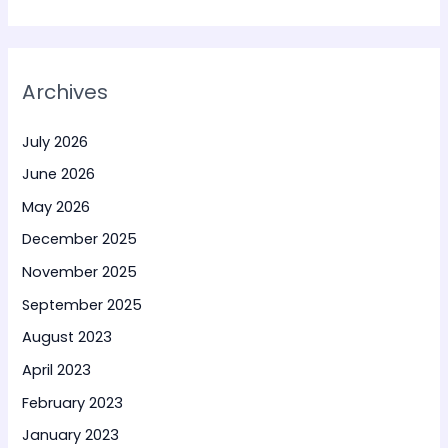
Archives
July 2026
June 2026
May 2026
December 2025
November 2025
September 2025
August 2023
April 2023
February 2023
January 2023