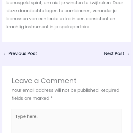
bonusgeld spint, om niet je winsten te kwijtraken. Door
deze doordachte lagen te combineren, verander je
bonussen van een leuke extra in een consistent en
krachtig instrument in je spelrepertoire.
←
Previous Post
Next Post
→
Leave a Comment
Your email address will not be published.
Required
fields are marked
*
Type
here..