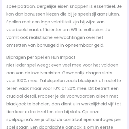
speelpatroon. Dergelijke eisen snappen is essentieel. Je
kan dan bonussen kiezen die bij je speelstijl aansluiten.
Spellen met een lage volatiliteit zijn bij wijze van
voorbeeld vaak efficiënter om WR te voltooien. Je
vormt ook realistische verwachtingen over het
omzetten van bonusgeld in opneembaar geld.
Bijdragen per Spel en Hun Impact
Niet ieder spel weegt even veel mee voor het voldoen
aan van de inzetvereisten. Gewoonlijk dragen slots
voor 100% mee. Tafelspellen zoals blackjack of roulette
tellen vaak maar voor 10% of 20% mee. Dit betreft een
cruciaal detail. Probeer je de voorwaarden alleen met
blackjack te behalen, dan dient u in werkelijkheid vijf tot
tien keer extra inzetten dan bij slots. Op onze
spelpagina’s zie je altijd de contributiepercentages per
spel staan. Een doordachte aanpak is om in eerste