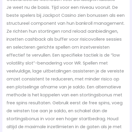
Je weet nu de basis. Tijd voor een niveau vooruit. De
beste spelers bij Jackpot Casino zien bonussen als een
structureel component van hun bankroll management.
Ze richten hun stortingen rond reload aanbiedingen,
inzetten cashback als buffer voor risicovollere sessies
en selecteren gerichte spellen om inzetvereisten
effectief te vervullen. Een specifieke tactiek is de “low
volatility slot”-benadering voor WR. Spellen met
veelvuldige, lage uitbetalingen assisteren je de vereiste
omzet consistent te reduceren, met minder risico op
een plotselinge afname van je saldo. Een alternatieve
methode is het koppelen van een stortingsbonus met
free spins resultaten. Gebruik eerst de free spins, voeg
de winsten toe aan je saldo, en schakel dan de
stortingsbonus in voor een hoger startbedrag. Houd
altijd de maximale inzetlimieten in de gaten als je met