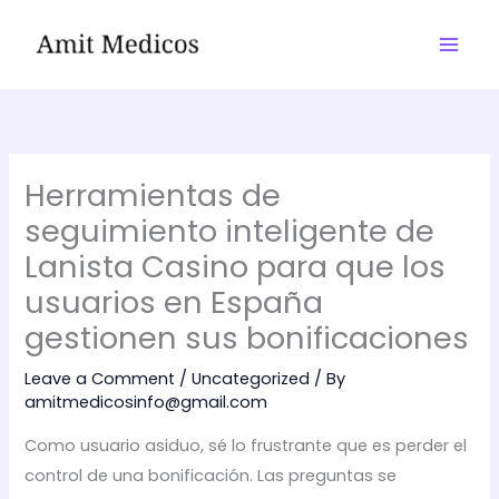
Skip
to
content
Herramientas de
seguimiento inteligente de
Lanista Casino para que los
usuarios en España
gestionen sus bonificaciones
Leave a Comment
/
Uncategorized
/ By
amitmedicosinfo@gmail.com
Como usuario asiduo, sé lo frustrante que es perder el
control de una bonificación. Las preguntas se