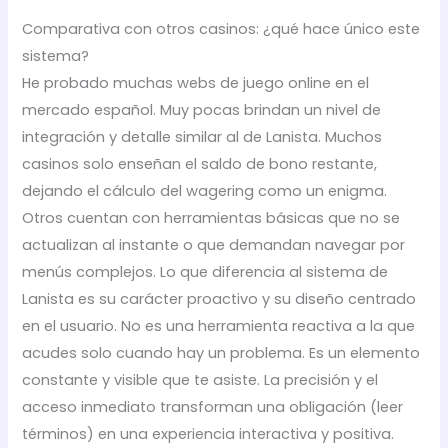
Comparativa con otros casinos: ¿qué hace único este
sistema?
He probado muchas webs de juego online en el
mercado español. Muy pocas brindan un nivel de
integración y detalle similar al de Lanista. Muchos
casinos solo enseñan el saldo de bono restante,
dejando el cálculo del wagering como un enigma.
Otros cuentan con herramientas básicas que no se
actualizan al instante o que demandan navegar por
menús complejos. Lo que diferencia al sistema de
Lanista es su carácter proactivo y su diseño centrado
en el usuario. No es una herramienta reactiva a la que
acudes solo cuando hay un problema. Es un elemento
constante y visible que te asiste. La precisión y el
acceso inmediato transforman una obligación (leer
términos) en una experiencia interactiva y positiva.