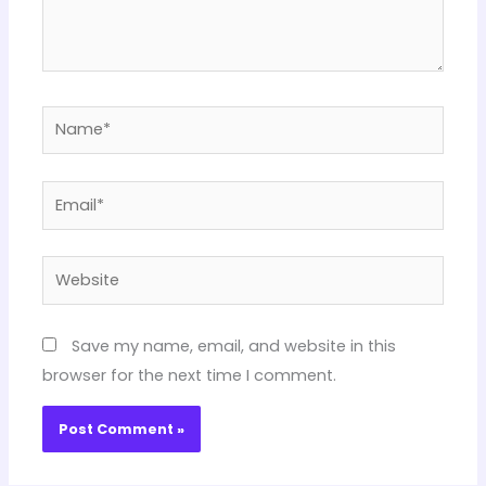
Name*
Email*
Website
Save my name, email, and website in this
browser for the next time I comment.