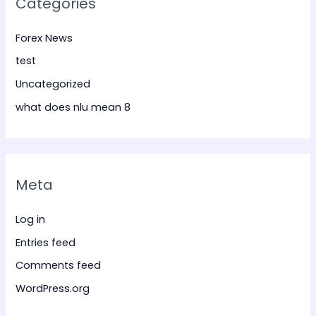
Categories
Forex News
test
Uncategorized
what does nlu mean 8
Meta
Log in
Entries feed
Comments feed
WordPress.org