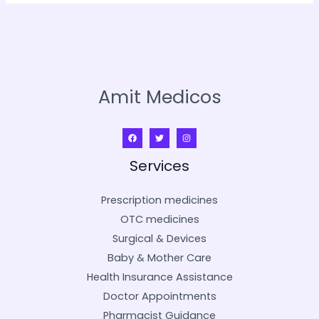
Amit Medicos
Services
Prescription medicines
OTC medicines
Surgical & Devices
Baby & Mother Care
Health Insurance Assistance
Doctor Appointments
Pharmacist Guidance