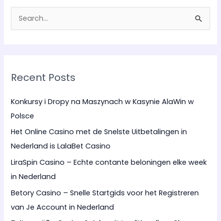
S
e
a
r
Recent Posts
c
h
Konkursy i Dropy na Maszynach w Kasynie AlaWin w
f
Polsce
o
Het Online Casino met de Snelste Uitbetalingen in
r
Nederland is LalaBet Casino
:
LiraSpin Casino – Echte contante beloningen elke week
in Nederland
Betory Casino – Snelle Startgids voor het Registreren
van Je Account in Nederland