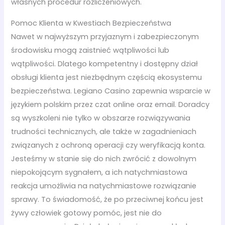
własnych procedur rozliczeniowych.
Pomoc Klienta w Kwestiach Bezpieczeństwa
Nawet w najwyższym przyjaznym i zabezpieczonym
środowisku mogą zaistnieć wątpliwości lub
wątpliwości. Dlatego kompetentny i dostępny dział
obsługi klienta jest niezbędnym częścią ekosystemu
bezpieczeństwa. Legiano Casino zapewnia wsparcie w
językiem polskim przez czat online oraz email. Doradcy
są wyszkoleni nie tylko w obszarze rozwiązywania
trudności technicznych, ale także w zagadnieniach
związanych z ochroną operacji czy weryfikacją konta.
Jesteśmy w stanie się do nich zwrócić z dowolnym
niepokojącym sygnałem, a ich natychmiastowa
reakcja umożliwia na natychmiastowe rozwiązanie
sprawy. To świadomość, że po przeciwnej końcu jest
żywy człowiek gotowy pomóc, jest nie do