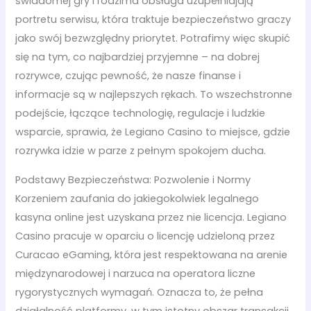
świadomej gry i rodzima obsługa uzupełniajają
portretu serwisu, która traktuje bezpieczeństwo graczy
jako swój bezwzględny priorytet. Potrafimy więc skupić
się na tym, co najbardziej przyjemne – na dobrej
rozrywce, czując pewność, że nasze finanse i
informacje są w najlepszych rękach. To wszechstronne
podejście, łączące technologię, regulacje i ludzkie
wsparcie, sprawia, że Legiano Casino to miejsce, gdzie
rozrywka idzie w parze z pełnym spokojem ducha.
Podstawy Bezpieczeństwa: Pozwolenie i Normy
Korzeniem zaufania do jakiegokolwiek legalnego
kasyna online jest uzyskana przez nie licencja. Legiano
Casino pracuje w oparciu o licencję udzieloną przez
Curacao eGaming, która jest respektowana na arenie
międzynarodowej i narzuca na operatora liczne
rygorystycznych wymagań. Oznacza to, że pełna
działalność platformy, w tym istotny obszar transakcji