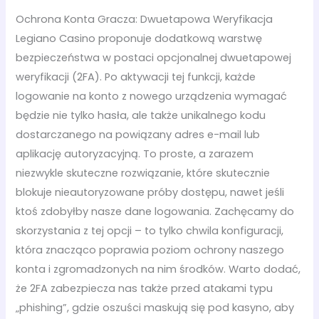
Ochrona Konta Gracza: Dwuetapowa Weryfikacja
Legiano Casino proponuje dodatkową warstwę
bezpieczeństwa w postaci opcjonalnej dwuetapowej
weryfikacji (2FA). Po aktywacji tej funkcji, każde
logowanie na konto z nowego urządzenia wymagać
będzie nie tylko hasła, ale także unikalnego kodu
dostarczanego na powiązany adres e-mail lub
aplikację autoryzacyjną. To proste, a zarazem
niezwykle skuteczne rozwiązanie, które skutecznie
blokuje nieautoryzowane próby dostępu, nawet jeśli
ktoś zdobyłby nasze dane logowania. Zachęcamy do
skorzystania z tej opcji – to tylko chwila konfiguracji,
która znacząco poprawia poziom ochrony naszego
konta i zgromadzonych na nim środków. Warto dodać,
że 2FA zabezpiecza nas także przed atakami typu
„phishing”, gdzie oszuści maskują się pod kasyno, aby