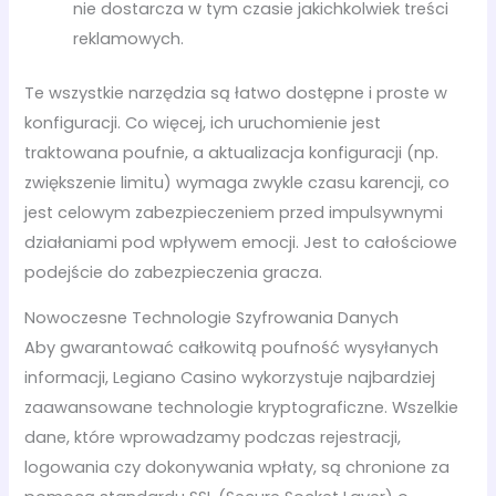
nie dostarcza w tym czasie jakichkolwiek treści
reklamowych.
Te wszystkie narzędzia są łatwo dostępne i proste w
konfiguracji. Co więcej, ich uruchomienie jest
traktowana poufnie, a aktualizacja konfiguracji (np.
zwiększenie limitu) wymaga zwykle czasu karencji, co
jest celowym zabezpieczeniem przed impulsywnymi
działaniami pod wpływem emocji. Jest to całościowe
podejście do zabezpieczenia gracza.
Nowoczesne Technologie Szyfrowania Danych
Aby gwarantować całkowitą poufność wysyłanych
informacji, Legiano Casino wykorzystuje najbardziej
zaawansowane technologie kryptograficzne. Wszelkie
dane, które wprowadzamy podczas rejestracji,
logowania czy dokonywania wpłaty, są chronione za