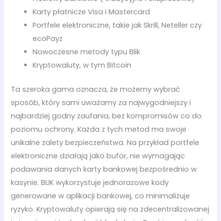
Karty płatnicze Visa i Mastercard
Portfele elektroniczne, takie jak Skrill, Neteller czy
ecoPayz
Nowoczesne metody typu Blik
Kryptowaluty, w tym Bitcoin
Ta szeroka gama oznacza, że możemy wybrać
sposób, który sami uważamy za najwygodniejszy i
najbardziej godny zaufania, bez kompromisów co do
poziomu ochrony. Każda z tych metod ma swoje
unikalne zalety bezpieczeństwa. Na przykład portfele
elektroniczne działają jako bufor, nie wymagając
podawania danych karty bankowej bezpośrednio w
kasynie. BLIK wykorzystuje jednorazowe kody
generowane w aplikacji bankowej, co minimalizuje
ryzyko. Kryptowaluty opierają się na zdecentralizowanej