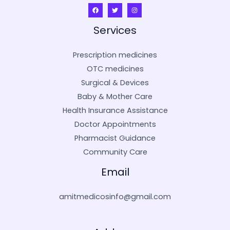
Services
Prescription medicines
OTC medicines
Surgical & Devices
Baby & Mother Care
Health Insurance Assistance
Doctor Appointments
Pharmacist Guidance
Community Care
Email
amitmedicosinfo@gmail.com