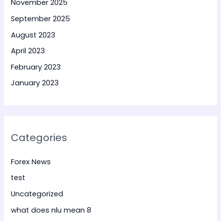
November 2025
September 2025
August 2023
April 2023
February 2023
January 2023
Categories
Forex News
test
Uncategorized
what does nlu mean 8