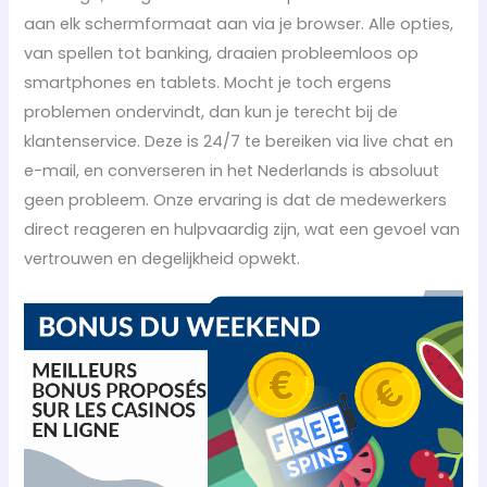
aan elk schermformaat aan via je browser. Alle opties,
van spellen tot banking, draaien probleemloos op
smartphones en tablets. Mocht je toch ergens
problemen ondervindt, dan kun je terecht bij de
klantenservice. Deze is 24/7 te bereiken via live chat en
e-mail, en converseren in het Nederlands is absoluut
geen probleem. Onze ervaring is dat de medewerkers
direct reageren en hulpvaardig zijn, wat een gevoel van
vertrouwen en degelijkheid opwekt.