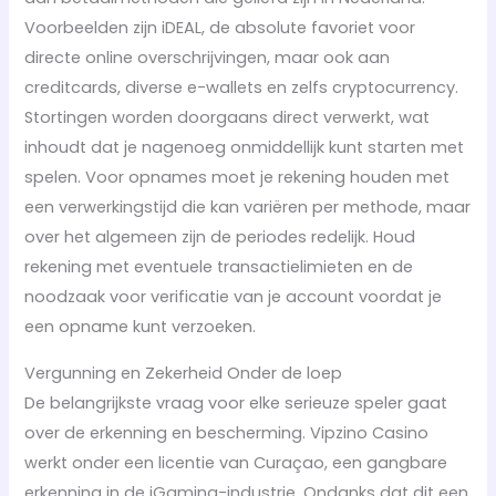
Voorbeelden zijn iDEAL, de absolute favoriet voor
directe online overschrijvingen, maar ook aan
creditcards, diverse e-wallets en zelfs cryptocurrency.
Stortingen worden doorgaans direct verwerkt, wat
inhoudt dat je nagenoeg onmiddellijk kunt starten met
spelen. Voor opnames moet je rekening houden met
een verwerkingstijd die kan variëren per methode, maar
over het algemeen zijn de periodes redelijk. Houd
rekening met eventuele transactielimieten en de
noodzaak voor verificatie van je account voordat je
een opname kunt verzoeken.
Vergunning en Zekerheid Onder de loep
De belangrijkste vraag voor elke serieuze speler gaat
over de erkenning en bescherming. Vipzino Casino
werkt onder een licentie van Curaçao, een gangbare
erkenning in de iGaming-industrie. Ondanks dat dit een