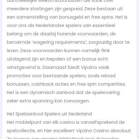
aantrekkelijke welkomstbonussen die vaak over
meerdere stortingen zijn gespreid. Deze bestaan uit
een samenstelling van bonusgeld en free spins. Het is
voor ons als Nederlandse spelers van essentieel
belang om de daarbij horende voorwaarden, de
beroemde ‘wagering requirements’, zorgvuldig door te
lezen. Deze voorwaarden kunnen namelijk flink
uitdagend zijn en bepalen of een bonus echt
winstgevend is. Daarnaast biedt Vipzino vaak
promoties voor bestaande spelers, zoals reload
bonussen, cashback acties en free spin competities.
Het is een dynamisch aanbod dat de spelervaring
zeker extra spanning kan toevoegen.
Het Spelaanbod Spelers uit Nederland
Het middelpunt van elk casino is vanzelfsprekend de
spelcollectie, en hier excelleert Vipzino Casino absoluut.
Ze leveren een enorme bibliotheek met duizenden