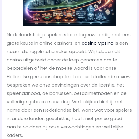
Nederlandstalige spelers staan tegenwoordig met een
grote keuze in online casino’s, en
casino vipzino
is een
naam die regelmatig vaker opduikt. Wij hebben dit
casino uitgebreid onder de loep genomen om te
beoordelen of het de moeite waard is voor onze
Hollandse gemeenschap. In deze gedetailleerde review
bespreken we onze bevindingen over de licentie, het
spelenaanbod, de bonussen, betaalmethoden en de
volledige gebruikerservaring. We bekijken hierbij met
name door een Nederlandse bril, want wat voor spelers
in andere landen geschikt is, hoeft niet per se goed
aan te voldoen bij onze verwachtingen en wettelijke
kaders.