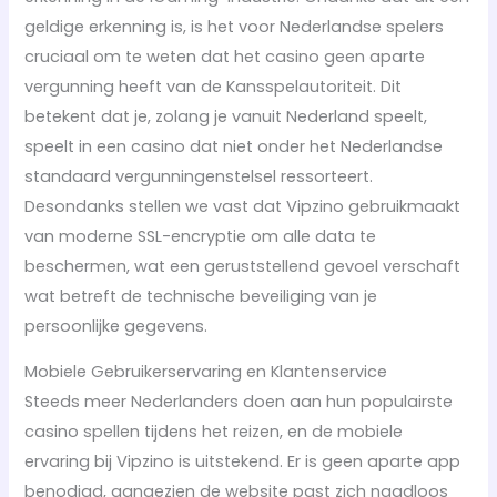
geldige erkenning is, is het voor Nederlandse spelers
cruciaal om te weten dat het casino geen aparte
vergunning heeft van de Kansspelautoriteit. Dit
betekent dat je, zolang je vanuit Nederland speelt,
speelt in een casino dat niet onder het Nederlandse
standaard vergunningenstelsel ressorteert.
Desondanks stellen we vast dat Vipzino gebruikmaakt
van moderne SSL-encryptie om alle data te
beschermen, wat een geruststellend gevoel verschaft
wat betreft de technische beveiliging van je
persoonlijke gegevens.
Mobiele Gebruikerservaring en Klantenservice
Steeds meer Nederlanders doen aan hun populairste
casino spellen tijdens het reizen, en de mobiele
ervaring bij Vipzino is uitstekend. Er is geen aparte app
benodigd, aangezien de website past zich naadloos