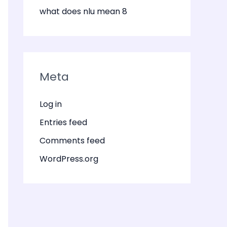
what does nlu mean 8
Meta
Log in
Entries feed
Comments feed
WordPress.org