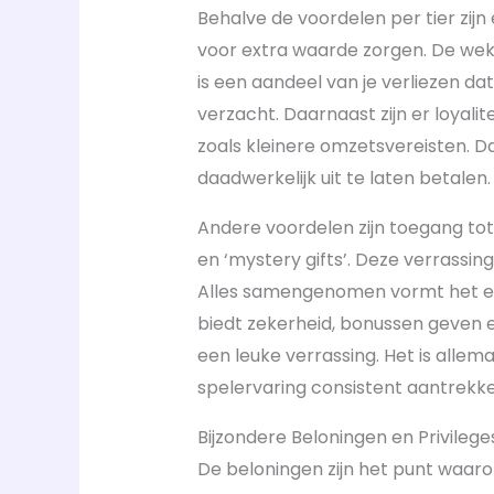
Behalve de voordelen per tier zijn
voor extra waarde zorgen. De wekeli
is een aandeel van je verliezen dat 
verzacht. Daarnaast zijn er loyal
zoals kleinere omzetsvereisten. 
daadwerkelijk uit te laten betalen.
Andere voordelen zijn toegang tot 
en ‘mystery gifts’. Deze verrassi
Alles samengenomen vormt het e
biedt zekerheid, bonussen geven 
een leuke verrassing. Het is alle
spelervaring consistent aantrekke
Bijzondere Beloningen en Privilege
De beloningen zijn het punt waarop 