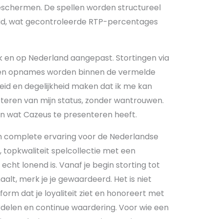
eschermen. De spellen worden structureel
id, wat gecontroleerde RTP-percentages
jk en op Nederland aangepast. Stortingen via
d, en opnames worden binnen de vermelde
kheid en degelijkheid maken dat ik me kan
eteren van mijn status, zonder wantrouwen.
an wat Cazeus te presenteren heeft.
m complete ervaring voor de Nederlandse
 topkwaliteit spelcollectie met een
cht lonend is. Vanaf je begin storting tot
alt, merk je je gewaardeerd. Het is niet
form dat je loyaliteit ziet en honoreert met
ordelen en continue waardering. Voor wie een