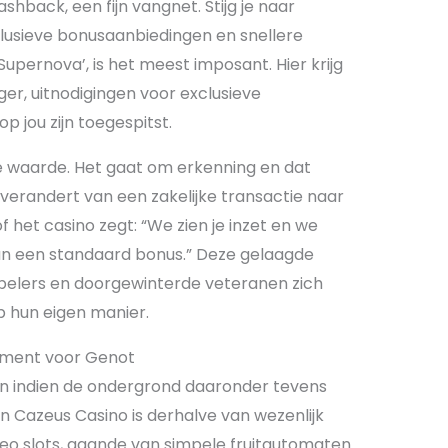
cashback, een fijn vangnet. Stijg je naar
clusieve bonusaanbiedingen en snellere
Supernova’, is het meest imposant. Hier krijg
er, uitnodigingen voor exclusieve
 jou zijn toegespitst.
jke waarde. Het gaat om erkenning en dat
e verandert van een zakelijke transactie naar
f het casino zegt: “We zien je inzet en we
dan een standaard bonus.” Deze gelaagde
pelers en doorgewinterde veteranen zich
p hun eigen manier.
ament voor Genot
 indien de ondergrond daaronder tevens
n Cazeus Casino is derhalve van wezenlijk
ideo slots, gaande van simpele fruitautomaten