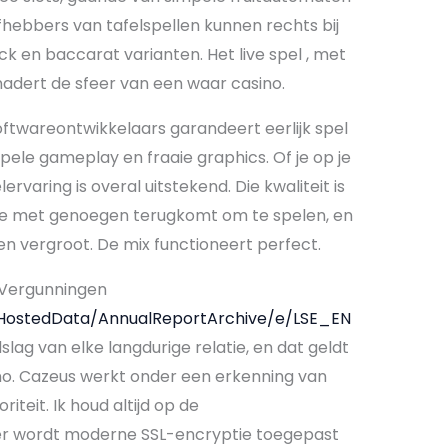
hebbers van tafelspellen kunnen rechts bij
k en baccarat varianten. Het live spel , met
 nadert de sfeer van een waar casino.
twareontwikkelaars garandeert eerlijk spel
pele gameplay en fraaie graphics. Of je op je
rvaring is overal uitstekend. Die kwaliteit is
 je met genoegen terugkomt om te spelen, en
en vergroot. De mix functioneert perfect.
n Vergunningen
/HostedData/AnnualReportArchive/e/LSE_EN
ag van elke langdurige relatie, en dat geldt
ino. Cazeus werkt onder een erkenning van
teit. Ik houd altijd op de
r wordt moderne SSL-encryptie toegepast