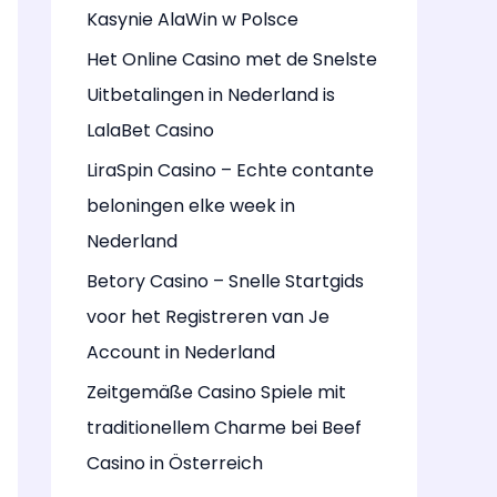
Kasynie AlaWin w Polsce
o
r
Het Online Casino met de Snelste
:
Uitbetalingen in Nederland is
LalaBet Casino
LiraSpin Casino – Echte contante
beloningen elke week in
Nederland
Betory Casino – Snelle Startgids
voor het Registreren van Je
Account in Nederland
Zeitgemäße Casino Spiele mit
traditionellem Charme bei Beef
Casino in Österreich