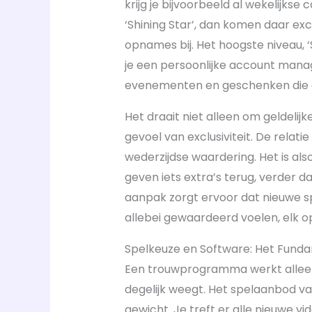
krijg je bijvoorbeeld al wekelijkse 
‘Shining Star’, dan komen daar ex
opnames bij. Het hoogste niveau, ‘
je een persoonlijke account manag
evenementen en geschenken die op
Het draait niet alleen om geldeli
gevoel van exclusiviteit. De relati
wederzijdse waardering. Het is also
geven iets extra’s terug, verder 
aanpak zorgt ervoor dat nieuwe s
allebei gewaardeerd voelen, elk o
Spelkeuze en Software: Het Fund
Een trouwprogramma werkt alleen
degelijk weegt. Het spelaanbod va
gewicht. Je treft er alle nieuwe v