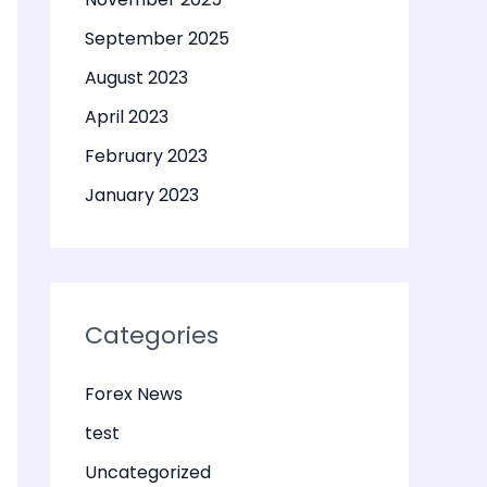
September 2025
August 2023
April 2023
February 2023
January 2023
Categories
Forex News
test
Uncategorized