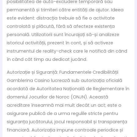
posibilitatea de auto-excludere temporară sau
permanentă și trimiteri către entități de ajutor. Ideea
este evident: distracția trebuie să fie o activitate
controlată și plăcută, fără să afecteze existența
personală. Utilizatorii sunt încurajați să-și analizeze
istoricul activității, prezent în cont, și să activeze
instrumentul de reality-check care le notifică din când
în când cât timp au dedicat jucând.
Autorizație și Siguranță: Fundamentele Credibilității
Gamblerina Casino lucrează sub autorizația oficială
acordată de Autoritatea Națională de Reglementare în
domeniul Jocurilor de Noroc (ONJN). Această
acreditare înseamnă mai mult decât un act; este o
asigurare publică de a urma regulile stricte pentru
siguranța jucătorului, jocul responsabil și transparența
financiară. Autorizația impune controale periodice și