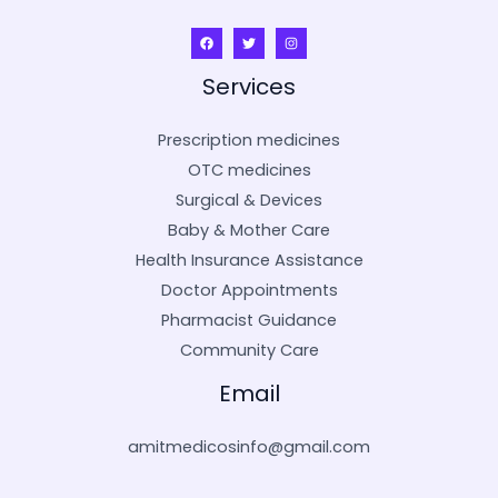
Services
Prescription medicines
OTC medicines
Surgical & Devices
Baby & Mother Care
Health Insurance Assistance
Doctor Appointments
Pharmacist Guidance
Community Care
Email
amitmedicosinfo@gmail.com