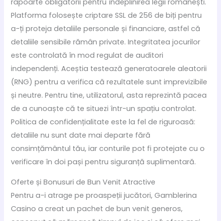
rapoarte obligatorii pentru îndeplinirea legii românești.
Platforma folosește criptare SSL de 256 de biți pentru
a-ți proteja detaliile personale și financiare, astfel că
detaliile sensibile rămân private. Integritatea jocurilor
este controlată în mod regulat de auditori
independenți. Aceștia testează generatoarele aleatorii
(RNG) pentru a verifica că rezultatele sunt imprevizibile
și neutre. Pentru tine, utilizatorul, asta reprezintă pacea
de a cunoaște că te situezi într-un spațiu controlat.
Politica de confidențialitate este la fel de riguroasă:
detaliile nu sunt date mai departe fără
consimțământul tău, iar conturile pot fi protejate cu o
verificare în doi pași pentru siguranță suplimentară.
Oferte și Bonusuri de Bun Venit Atractive
Pentru a-i atrage pe proaspeții jucători, Gamblerina
Casino a creat un pachet de bun venit generos,