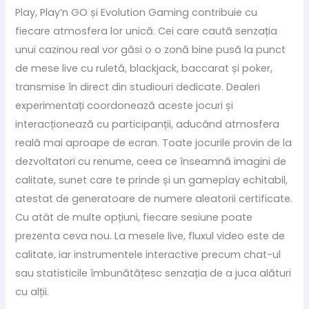
Play, Play’n GO și Evolution Gaming contribuie cu
fiecare atmosfera lor unică. Cei care caută senzația
unui cazinou real vor găsi o o zonă bine pusă la punct
de mese live cu ruletă, blackjack, baccarat și poker,
transmise în direct din studiouri dedicate. Dealeri
experimentați coordonează aceste jocuri și
interacționează cu participanții, aducând atmosfera
reală mai aproape de ecran. Toate jocurile provin de la
dezvoltatori cu renume, ceea ce înseamnă imagini de
calitate, sunet care te prinde și un gameplay echitabil,
atestat de generatoare de numere aleatorii certificate.
Cu atât de multe opțiuni, fiecare sesiune poate
prezenta ceva nou. La mesele live, fluxul video este de
calitate, iar instrumentele interactive precum chat-ul
sau statisticile îmbunătățesc senzația de a juca alături
cu alții.