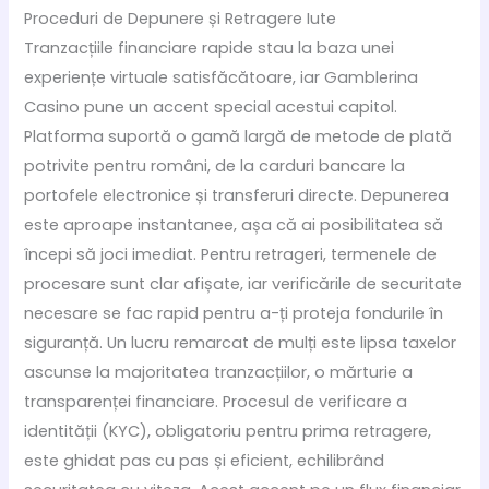
Proceduri de Depunere și Retragere Iute
Tranzacțiile financiare rapide stau la baza unei
experiențe virtuale satisfăcătoare, iar Gamblerina
Casino pune un accent special acestui capitol.
Platforma suportă o gamă largă de metode de plată
potrivite pentru români, de la carduri bancare la
portofele electronice și transferuri directe. Depunerea
este aproape instantanee, așa că ai posibilitatea să
începi să joci imediat. Pentru retrageri, termenele de
procesare sunt clar afișate, iar verificările de securitate
necesare se fac rapid pentru a-ți proteja fondurile în
siguranță. Un lucru remarcat de mulți este lipsa taxelor
ascunse la majoritatea tranzacțiilor, o mărturie a
transparenței financiare. Procesul de verificare a
identității (KYC), obligatoriu pentru prima retragere,
este ghidat pas cu pas și eficient, echilibrând