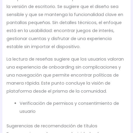
la versión de escritorio. Se sugiere que el diseño sea
sensible y que se mantenga la funcionalidad clave en
pantallas pequeñas. Sin detalles técnicos, el enfoque
está en la usabilidad: encontrar juegos de interés,
gestionar cuentas y disfrutar de una experiencia
estable sin importar el dispositivo.
La lectura de reseñas sugiere que los usuarios valoran
una experiencia de onboarding sin complicaciones y
una navegación que permite encontrar políticas de
manera rápida. Este punto concluye la visión de
plataforma desde el prisma de la comunidad.
Verificación de permisos y consentimiento de
usuario
Sugerencias de recomendación de títulos