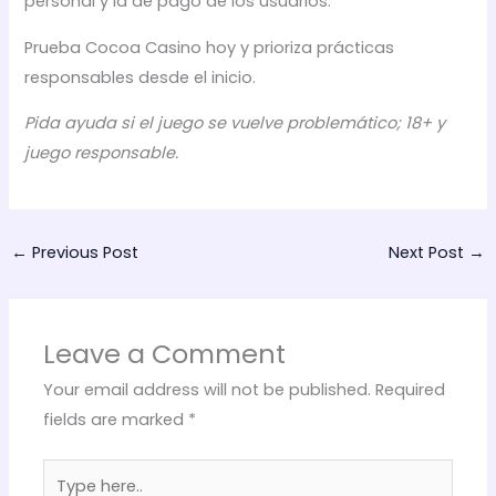
personal y la de pago de los usuarios.
Prueba Cocoa Casino hoy y prioriza prácticas
responsables desde el inicio.
Pida ayuda si el juego se vuelve problemático; 18+ y
juego responsable.
←
Previous Post
Next Post
→
Leave a Comment
Your email address will not be published.
Required
fields are marked
*
Type