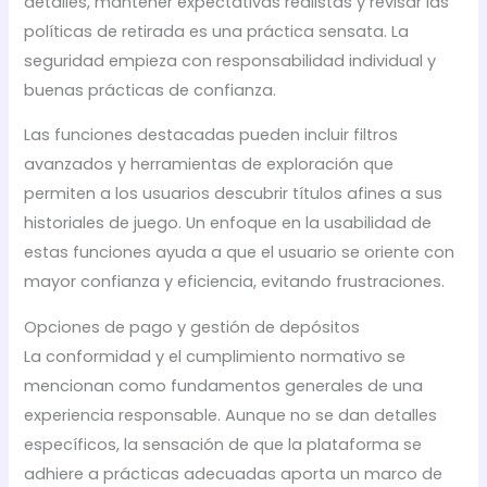
detalles, mantener expectativas realistas y revisar las
políticas de retirada es una práctica sensata. La
seguridad empieza con responsabilidad individual y
buenas prácticas de confianza.
Las funciones destacadas pueden incluir filtros
avanzados y herramientas de exploración que
permiten a los usuarios descubrir títulos afines a sus
historiales de juego. Un enfoque en la usabilidad de
estas funciones ayuda a que el usuario se oriente con
mayor confianza y eficiencia, evitando frustraciones.
Opciones de pago y gestión de depósitos
La conformidad y el cumplimiento normativo se
mencionan como fundamentos generales de una
experiencia responsable. Aunque no se dan detalles
específicos, la sensación de que la plataforma se
adhiere a prácticas adecuadas aporta un marco de