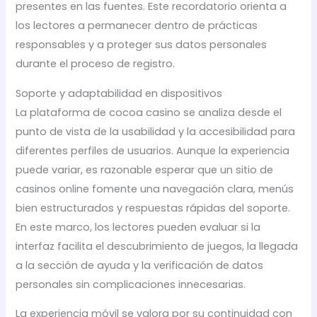
presentes en las fuentes. Este recordatorio orienta a
los lectores a permanecer dentro de prácticas
responsables y a proteger sus datos personales
durante el proceso de registro.
Soporte y adaptabilidad en dispositivos
La plataforma de cocoa casino se analiza desde el
punto de vista de la usabilidad y la accesibilidad para
diferentes perfiles de usuarios. Aunque la experiencia
puede variar, es razonable esperar que un sitio de
casinos online fomente una navegación clara, menús
bien estructurados y respuestas rápidas del soporte.
En este marco, los lectores pueden evaluar si la
interfaz facilita el descubrimiento de juegos, la llegada
a la sección de ayuda y la verificación de datos
personales sin complicaciones innecesarias.
La experiencia móvil se valora por su continuidad con