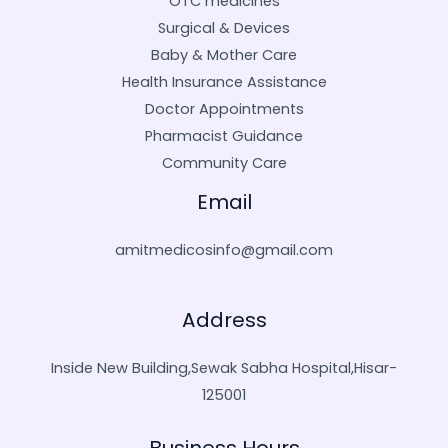
OTC medicines
Surgical & Devices
Baby & Mother Care
Health Insurance Assistance
Doctor Appointments
Pharmacist Guidance
Community Care
Email
amitmedicosinfo@gmail.com
Address
Inside New Building,Sewak Sabha Hospital,Hisar-
125001