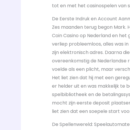
tot en met het casinospelen van s
De Eerste Indruk en Account Aan
Zes maanden terug begon Mark. Hi
Coin Casino op Nederland en het g
verliep probleemloos, alles was in 
zijn elektronisch adres. Daarna di
overeenkomstig de Nederlandse re
voelde als een plicht, maar versch
Het liet zien dat hij met een ger
er helder uit en was makkelijk te 
spelbibliotheek en de betalingssys
mocht zijn eerste deposit plaatsen
liet zien dat een soepele start v
De Spellenwereld: Speelautomaten