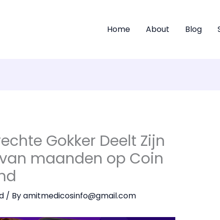
Home
About
Blog
echte Gokker Deelt Zijn
e van maanden op Coin
and
d
/ By
amitmedicosinfo@gmail.com