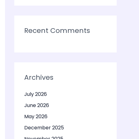
Recent Comments
Archives
July 2026
June 2026
May 2026
December 2025
November 2025