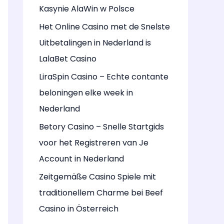
Kasynie AlaWin w Polsce
o
r
Het Online Casino met de Snelste
:
Uitbetalingen in Nederland is
LalaBet Casino
LiraSpin Casino – Echte contante
beloningen elke week in
Nederland
Betory Casino – Snelle Startgids
voor het Registreren van Je
Account in Nederland
Zeitgemäße Casino Spiele mit
traditionellem Charme bei Beef
Casino in Österreich