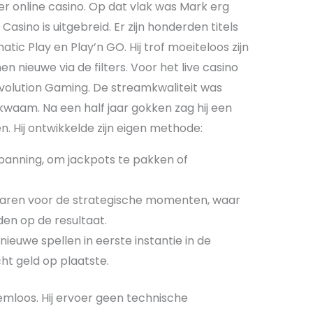
der online casino. Op dat vlak was Mark erg
 Casino is uitgebreid. Er zijn honderden titels
tic Play en Play’n GO. Hij trof moeiteloos zijn
n nieuwe via de filters. Voor het live casino
 Evolution Gaming. De streamkwaliteit was
waam. Na een half jaar gokken zag hij een
en. Hij ontwikkelde zijn eigen methode:
tspanning, om jackpots te pakken of
 waren voor de strategische momenten, waar
den op de resultaat.
nieuwe spellen in eerste instantie in de
t geld op plaatste.
loos. Hij ervoer geen technische