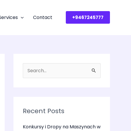
Services
Contact
+9467245777
S
e
a
r
c
Recent Posts
h
Konkursy i Dropy na Maszynach w
f