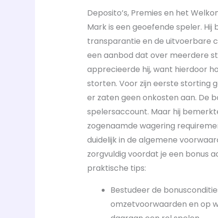
Deposito’s, Premies en het Welk
Mark is een geoefende speler. Hij
transparantie en de uitvoerbare c
een aanbod dat over meerdere st
apprecieerde hij, want hierdoor ho
storten. Voor zijn eerste storting 
er zaten geen onkosten aan. De 
spelersaccount. Maar hij bemerkte 
zogenaamde wagering requiremen
duidelijk in de algemene voorwaard
zorgvuldig voordat je een bonus a
praktische tips:
Bestudeer de bonuscondities.
omzetvoorwaarden en op we