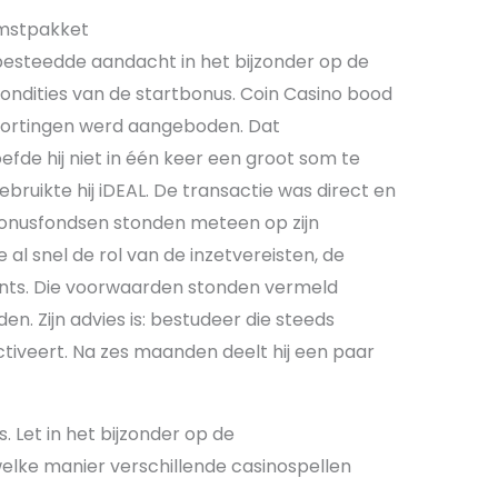
omstpakket
 besteedde aandacht in het bijzonder op de
ondities van de startbonus. Coin Casino bood
ortingen werd aangeboden. Dat
efde hij niet in één keer een groot som te
gebruikte hij iDEAL. De transactie was direct en
bonusfondsen stonden meteen op zijn
al snel de rol van de inzetvereisten, de
ts. Die voorwaarden stonden vermeld
en. Zijn advies is: bestudeer die steeds
ctiveert. Na zes maanden deelt hij een paar
 Let in het bijzonder op de
lke manier verschillende casinospellen