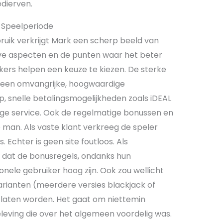
dierven.
r Speelperiode
uik verkrijgt Mark een scherp beeld van
ieve aspecten en de punten waar het beter
kers helpen een keuze te kiezen. De sterke
r: een omvangrijke, hoogwaardige
p, snelle betalingsmogelijkheden zoals iDEAL
ige service. Ook de regelmatige bonussen en
 man. Als vaste klant verkreeg de speler
. Echter is geen site foutloos. Als
dat de bonusregels, ondanks hun
ionele gebruiker hoog zijn. Ook zou wellicht
arianten (meerdere versies blackjack of
 laten worden. Het gaat om niettemin
eleving die over het algemeen voordelig was.