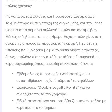
παλιάς χρονιάς!
Φθινοπωρινές Συλλογές και Προσφορές Ευχαριστιών
Το φθινόπωρο είναι η εποχή της συγκομιδής, και στο Efbet
Casino αυτό σημαίνει συλλογή πιστών και ανταμοιβών.
Ειδικές εκδηλώσεις όπως η Ημέρα Ευχαριστιών γίνονται η
αφορμή για πλούσιες προσφορές “γιορτής”. Περιμένετε
μπόνους που μοιάζουν με μια πλούσια γιορτινή τράπεζα,
όπως επιπλέον πίστες για κάθε κατάθεση ή τουρνουά με
θέμα συγκομιδής όπου τα κέρδη πολλαπλασιάζονται.
Εβδομαδιαίες προσφορές Cashback για να
αντισταθμίσουν τυχόν “πτώματα” των φύλλων.
Εκδηλώσεις “Double Loyalty Points” για να
συλλέξετε πόντα πιο γρήγορα.
Ειδικά promotions για τραπέζια ζωντανών καζίνο με
θεματικές διακοσμήσεις.