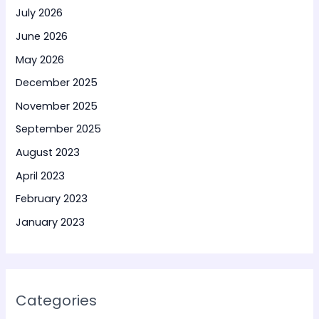
July 2026
June 2026
May 2026
December 2025
November 2025
September 2025
August 2023
April 2023
February 2023
January 2023
Categories