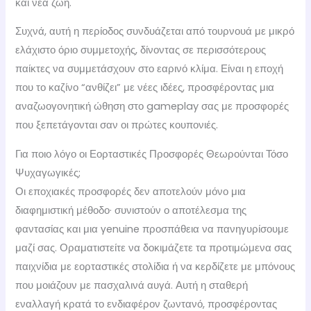
και νέα ζωή.
Συχνά, αυτή η περίοδος συνδυάζεται από τουρνουά με μικρό
ελάχιστο όριο συμμετοχής, δίνοντας σε περισσότερους
παίκτες να συμμετάσχουν στο εαρινό κλίμα. Είναι η εποχή
που το καζίνο “ανθίζει” με νέες ιδέες, προσφέροντας μια
αναζωογονητική ώθηση στο gameplay σας με προσφορές
που ξεπετάγονται σαν οι πρώτες κουπονιές.
Για ποιο λόγο οι Εορταστικές Προσφορές Θεωρούνται Τόσο
Ψυχαγωγικές;
Οι εποχιακές προσφορές δεν αποτελούν μόνο μια
διαφημιστική μέθοδο· συνιστούν ο αποτέλεσμα της
φαντασίας και μια γenuine προσπάθεια να πανηγυρίσουμε
μαζί σας. Οραματιστείτε να δοκιμάζετε τα προτιμώμενα σας
παιχνίδια με εορταστικές στολίδια ή να κερδίζετε με μπόνους
που μοιάζουν με πασχαλινά αυγά. Αυτή η σταθερή
εναλλαγή κρατά το ενδιαφέρον ζωντανό, προσφέροντας