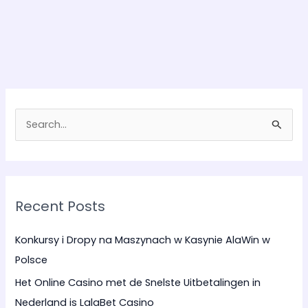
S
e
a
r
Recent Posts
c
h
Konkursy i Dropy na Maszynach w Kasynie AlaWin w
f
Polsce
o
Het Online Casino met de Snelste Uitbetalingen in
r
Nederland is LalaBet Casino
: