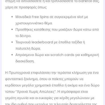
στιγμή να διπλασιάσετε ή και τριπλασιάσετε το bankroll σας,
χάρη σε προσφορές όπως:
Μοναδικά Free Spins σε συγκεκριμένα slot με
χριστουγεννιάτικο θέμα.
Προσθήκες κατάθεσης που μοιάζουν δώρα κάτω από
το δέντρο.
Τουρνουά leaderboard με έπαθλα ταξίδια ή
πολυτελή δώρα.
Απρόσμενα δώρα και scratch cards για καθημερινή
διασκέδαση.
Η Πρωτοχρονιά επιφυλάσσει την τεράστια κλήρωση για ένα
φανταστικό ξεκίνημα, όπου οι παίκτες μπορούν να
κερδίσουν μεγάλα χρηματικά έπαθλα ή ακόμα και ένα δώρο
τύπου “Χρονιά Χωρίς Απώλειες”. Η ατμόσφαιρα είναι
γεμάτη αγωνία και οι ευκαιρίες για κέρδη μεγαλώνουν με
τον ίδιο ρυθμό που μετράμε τα τελευταία δευτερόλεπτα της