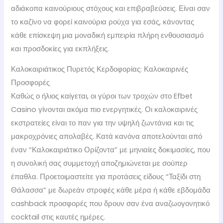
αδιάκοπα καινούριους στόχους και επιβραβεύσεις. Είναι σαν
το καζίνο να φορεί καινούρια ρούχα για εσάς, κάνοντας
κάθε επίσκεψη μια μοναδική εμπειρία πλήρη ενθουσιασμό
και προσδοκίες για εκπλήξεις.
Καλοκαιριάτικος Πυρετός Κερδοφορίας: Καλοκαιρινές
Προσφορές
Καθώς ο ήλιος καίγεται, οι γύροι των τροχών στο Efbet
Casino γίνονται ακόμα πιο ενεργητικές. Οι καλοκαιρινές
εκστρατείες είναι το παν για την υψηλή ζωντάνια και τις
μακροχρόνιες απολαβές. Κατά κανόνα αποτελούνται από
έναν “Καλοκαιριάτικο Ορίζοντα” με μηνιαίες δοκιμασίες, που
η συνολική σας συμμετοχή αποζημιώνεται με σούπερ
έπαθλα. Προετοιμαστείτε για προτάσεις είδους “Ταξίδι στη
Θάλασσα” με δωρεάν στροφές κάθε μέρα ή κάθε εβδομάδα
cashback προσφορές που δρουν σαν ένα αναζωογονητικό
cocktail στις καυτές ημέρες.