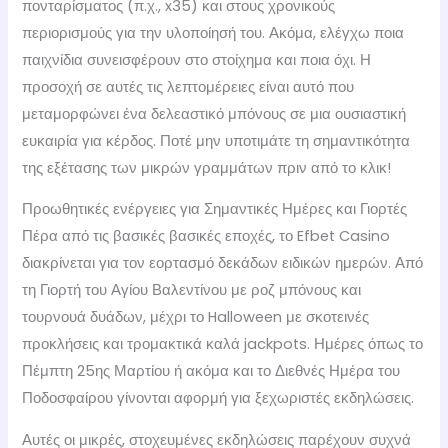
πονταρίσματος (π.χ., x35) και στους χρονικούς
περιορισμούς για την υλοποίησή του. Ακόμα, ελέγχω ποια
παιχνίδια συνεισφέρουν στο στοίχημα και ποια όχι. Η
προσοχή σε αυτές τις λεπτομέρειες είναι αυτό που
μεταμορφώνει ένα δελεαστικό μπόνους σε μια ουσιαστική
ευκαιρία για κέρδος. Ποτέ μην υποτιμάτε τη σημαντικότητα
της εξέτασης των μικρών γραμμάτων πριν από το κλικ!
Προωθητικές ενέργειες για Σημαντικές Ημέρες και Γιορτές
Πέρα από τις βασικές βασικές εποχές, το Efbet Casino
διακρίνεται για τον εορτασμό δεκάδων ειδικών ημερών. Από
τη Γιορτή του Αγίου Βαλεντίνου με ροζ μπόνους και
τουρνουά δυάδων, μέχρι το Halloween με σκοτεινές
προκλήσεις και τρομακτικά καλά jackpots. Ημέρες όπως το
Πέμπτη 25ης Μαρτίου ή ακόμα και το Διεθνές Ημέρα του
Ποδοσφαίρου γίνονται αφορμή για ξεχωριστές εκδηλώσεις.
Αυτές οι μικρές, στοχευμένες εκδηλώσεις παρέχουν συχνά