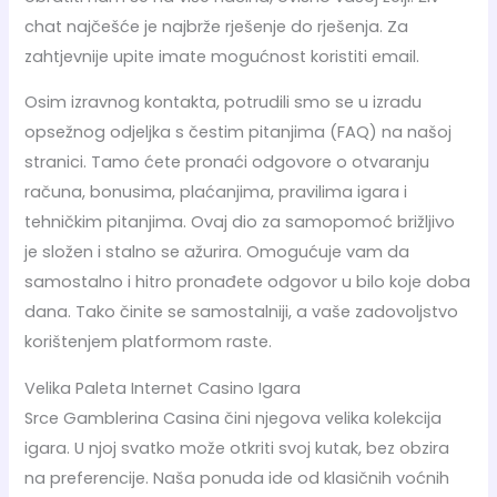
chat najčešće je najbrže rješenje do rješenja. Za
zahtjevnije upite imate mogućnost koristiti email.
Osim izravnog kontakta, potrudili smo se u izradu
opsežnog odjeljka s čestim pitanjima (FAQ) na našoj
stranici. Tamo ćete pronaći odgovore o otvaranju
računa, bonusima, plaćanjima, pravilima igara i
tehničkim pitanjima. Ovaj dio za samopomoć brižljivo
je složen i stalno se ažurira. Omogućuje vam da
samostalno i hitro pronađete odgovor u bilo koje doba
dana. Tako činite se samostalniji, a vaše zadovoljstvo
korištenjem platformom raste.
Velika Paleta Internet Casino Igara
Srce Gamblerina Casina čini njegova velika kolekcija
igara. U njoj svatko može otkriti svoj kutak, bez obzira
na preferencije. Naša ponuda ide od klasičnih voćnih