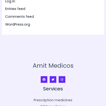
Log in
Entries feed
Comments feed
WordPress.org
Amit Medicos
Services
Prescription medicines