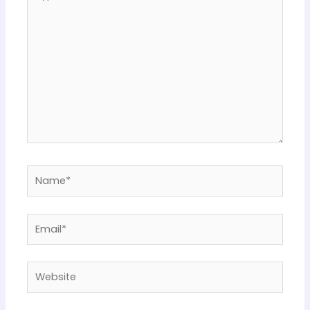
here..
Name*
Email*
Website