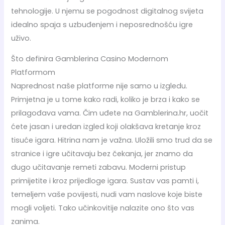
tehnologije. U njemu se pogodnost digitalnog svijeta
idealno spaja s uzbuđenjem i neposrednošću igre
uživo.
Što definira Gamblerina Casino Modernom
Platformom
Naprednost naše platforme nije samo u izgledu.
Primjetna je u tome kako radi, koliko je brza i kako se
prilagođava vama. Čim uđete na Gamblerina.hr, uočit
ćete jasan i uredan izgled koji olakšava kretanje kroz
tisuće igara. Hitrina nam je važna. Uložili smo trud da se
stranice i igre učitavaju bez čekanja, jer znamo da
dugo učitavanje remeti zabavu. Moderni pristup
primijetite i kroz prijedloge igara. Sustav vas pamti i,
temeljem vaše povijesti, nudi vam naslove koje biste
mogli voljeti. Tako učinkovitije nalazite ono što vas
zanima.