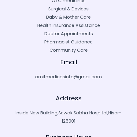
OTC medicines
Surgical & Devices
Baby & Mother Care
Health Insurance Assistance
Doctor Appointments
Pharmacist Guidance
Community Care
Email
amitmedicosinfo@gmail.com
Address
Inside New Building,Sewak Sabha Hospital,Hisar-
125001