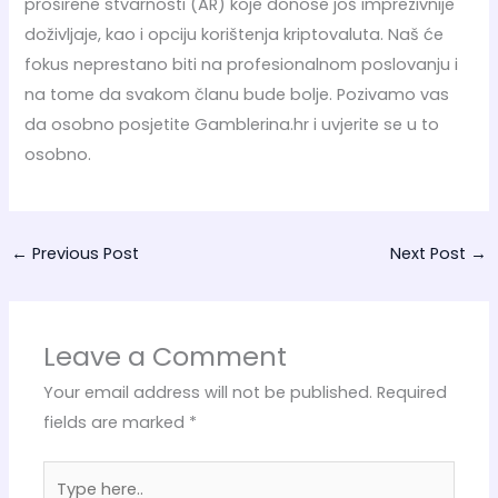
proširene stvarnosti (AR) koje donose još imprezivnije
doživljaje, kao i opciju korištenja kriptovaluta. Naš će
fokus neprestano biti na profesionalnom poslovanju i
na tome da svakom članu bude bolje. Pozivamo vas
da osobno posjetite Gamblerina.hr i uvjerite se u to
osobno.
←
Previous Post
Next Post
→
Leave a Comment
Your email address will not be published.
Required
fields are marked
*
Type