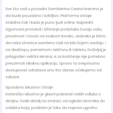
Sve što radi u pozadini Gamblerina Casina kreirano je
da bude pouzdano i izdržljivo. Platforma ostaje
stabilna čak i kada je puno ljudi online. Napredni
sigurnosni protokoli i šifriranje podataka čuvaju vašu
privatnost i novac na svakom koraku. Jednako je bitno
da naša stranica savršeno radi na bilo kojem uređaju –
na desktopu, pametnom telefonu ili tabletu. Doživljaj je
prilagođen veličini ekrana, a za korištenje nije potrebno
preuzimati nikakvu aplikaciju. Upravo ta sveprisutna
dostupnost odražava ono što danas očekujemo od
zabave.
Uporabno Iskustvo i Dizajn
Korisničko iskustvo je glavni pokretač naših odluka o
dizajnu. Svaki detalj na stranici, od izgleda izbornika do
odabira boja, podešen je tako da napravi ugodnu