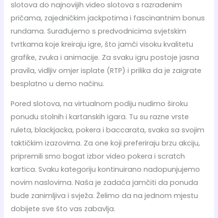
slotova do najnovijih video slotova s razradenim
pričama, zajedničkim jackpotima i fascinantnim bonus
rundama. Surađujemo s predvodnicima svjetskim
tvrtkama koje kreiraju igre, što jamči visoku kvalitetu
grafike, zvuka i animacije. Za svaku igru postoje jasna
pravila, vidljiv omjer isplate (RTP) i prilika da je zaigrate
besplatno u demo načinu.
Pored slotova, na virtualnom podiju nudimo široku
ponudu stolnih i kartanskih igara. Tu su razne vrste
ruleta, blackjacka, pokera i baccarata, svaka sa svojim
taktičkim izazovima. Za one koji preferiraju brzu akciju,
pripremili smo bogat izbor video pokera i scratch
kartica. Svaku kategoriju kontinuirano nadopunjujemo
novim naslovima. Naša je zadaća jamčiti da ponuda
bude zanimljiva i svježa. Želimo da na jednom mjestu
dobijete sve što vas zabavlja.