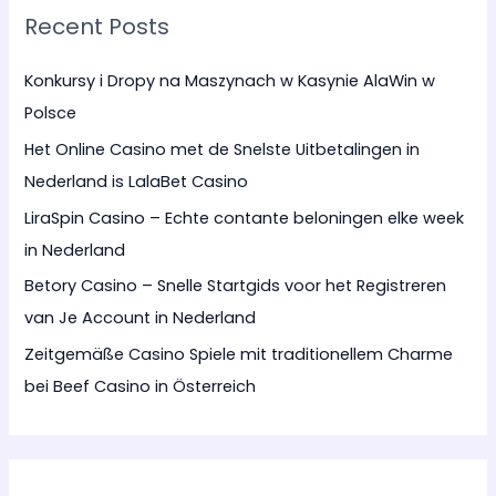
Recent Posts
c
h
Konkursy i Dropy na Maszynach w Kasynie AlaWin w
f
Polsce
o
Het Online Casino met de Snelste Uitbetalingen in
r
Nederland is LalaBet Casino
:
LiraSpin Casino – Echte contante beloningen elke week
in Nederland
Betory Casino – Snelle Startgids voor het Registreren
van Je Account in Nederland
Zeitgemäße Casino Spiele mit traditionellem Charme
bei Beef Casino in Österreich