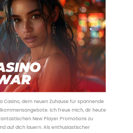
ia Casino, dem neuen Zuhause für spannende
lkommensangebote. Ich freue mich, dir heute
 fantastischen New Player Promotions zu
nd auf dich lauern. Als enthusiastischer