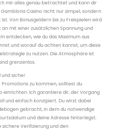
ch mir alles genau betrachtet und kann dir
i Gambloria Casino nicht nur simpel, sondern
 ist. Von Bonusgeldern bis zu Freispielen wird
ck an mit einer zusätzlichen Spannung und
sam entdecken, wie du das Maximum aus
nst und worauf du achten kannst, um diese
elstrategie zu nutzen. Die Atmosphäre ist
sind grenzenlos.
 und sicher
r Promotions zu kommen, solltest du
o einrichten. Ich garantiere dir, der Vorgang
ll und einfach konzipiert. Du wirst dabei
ldebogen gebracht, in dem du notwendige
urtsdatum und deine Adresse hinterlegst.
e sichere Verifizierung und den