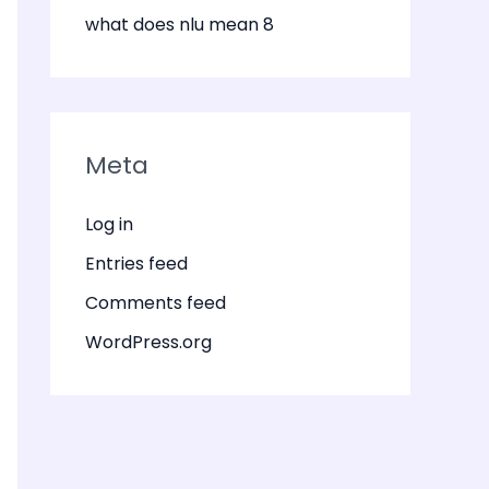
what does nlu mean 8
Meta
Log in
Entries feed
Comments feed
WordPress.org