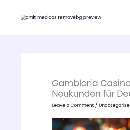
Skip
to
content
Gambloria Casino
Neukunden für De
Leave a Comment
/
Uncategorize