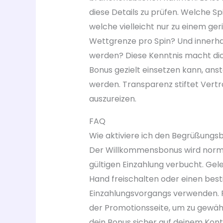
diese Details zu prüfen. Welche Sp
welche vielleicht nur zu einem ge
Wettgrenze pro Spin? Und innerhal
werden? Diese Kenntnis macht dic
Bonus gezielt einsetzen kann, an
werden. Transparenz stiftet Vertr
auszureizen.
FAQ
Wie aktiviere ich den Begrüßungs
Der Willkommensbonus wird norma
gültigen Einzahlung verbucht. Ge
Hand freischalten oder einen be
Einzahlungsvorgangs verwenden. 
der Promotionsseite, um zu gewähr
dein Bonus sicher auf deinem Ko