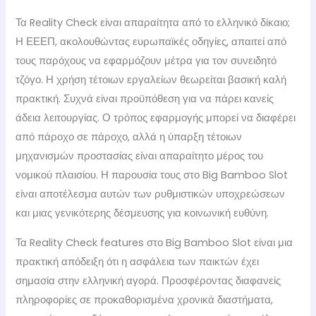
Τα Reality Check είναι απαραίτητα από το ελληνικό δίκαιο;
Η ΕΕΕΠ, ακολουθώντας ευρωπαϊκές οδηγίες, απαιτεί από
τους παρόχους να εφαρμόζουν μέτρα για τον συνειδητό
τζόγο. Η χρήση τέτοιων εργαλείων θεωρείται βασική καλή
πρακτική. Συχνά είναι προϋπόθεση για να πάρει κανείς
άδεια λειτουργίας. Ο τρόπος εφαρμογής μπορεί να διαφέρει
από πάροχο σε πάροχο, αλλά η ύπαρξη τέτοιων
μηχανισμών προστασίας είναι απαραίτητο μέρος του
νομικού πλαισίου. Η παρουσία τους στο Big Bamboo Slot
είναι αποτέλεσμα αυτών των ρυθμιστικών υποχρεώσεων
και μιας γενικότερης δέσμευσης για κοινωνική ευθύνη.
Τα Reality Check features στο Big Bamboo Slot είναι μια
πρακτική απόδειξη ότι η ασφάλεια των παικτών έχει
σημασία στην ελληνική αγορά. Προσφέροντας διαφανείς
πληροφορίες σε προκαθορισμένα χρονικά διαστήματα,