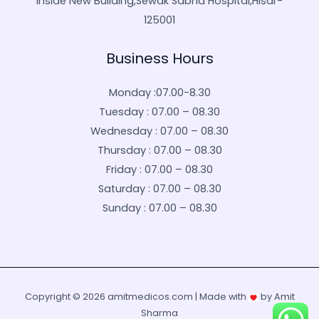
Inside New Building,Sewak Sabha Hospital,Hisar-
125001
Business Hours
Monday :07.00-8.30
Tuesday : 07.00 – 08.30
Wednesday : 07.00 – 08.30
Thursday : 07.00 – 08.30
Friday : 07.00 – 08.30
Saturday : 07.00 – 08.30
Sunday : 07.00 – 08.30
Copyright © 2026 amitmedicos.com | Made with
by Amit
Sharma