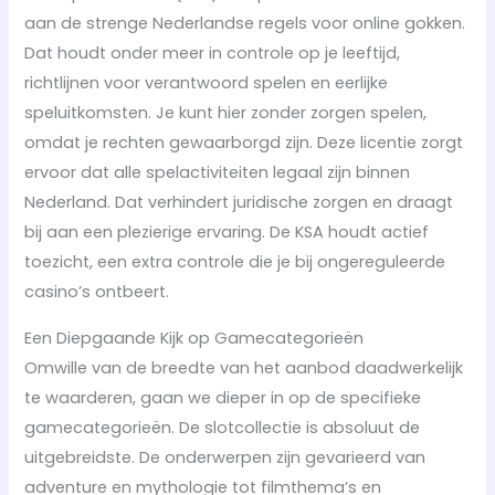
aan de strenge Nederlandse regels voor online gokken.
Dat houdt onder meer in controle op je leeftijd,
richtlijnen voor verantwoord spelen en eerlijke
speluitkomsten. Je kunt hier zonder zorgen spelen,
omdat je rechten gewaarborgd zijn. Deze licentie zorgt
ervoor dat alle spelactiviteiten legaal zijn binnen
Nederland. Dat verhindert juridische zorgen en draagt
bij aan een plezierige ervaring. De KSA houdt actief
toezicht, een extra controle die je bij ongereguleerde
casino’s ontbeert.
Een Diepgaande Kijk op Gamecategorieën
Omwille van de breedte van het aanbod daadwerkelijk
te waarderen, gaan we dieper in op de specifieke
gamecategorieën. De slotcollectie is absoluut de
uitgebreidste. De onderwerpen zijn gevarieerd van
adventure en mythologie tot filmthema’s en