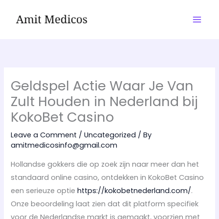
Skip
to
content
Geldspel Actie Waar Je Van
Zult Houden in Nederland bij
KokoBet Casino
Leave a Comment
/
Uncategorized
/ By
amitmedicosinfo@gmail.com
Hollandse gokkers die op zoek zijn naar meer dan het
standaard online casino, ontdekken in KokoBet Casino
een serieuze optie
https://kokobetnederland.com/
.
Onze beoordeling laat zien dat dit platform specifiek
voor de Nederlandse markt is gemaakt, voorzien met