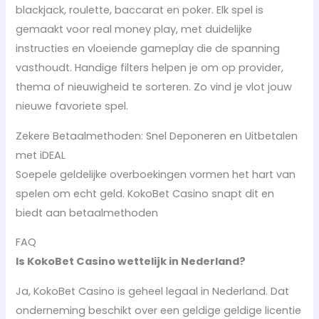
blackjack, roulette, baccarat en poker. Elk spel is
gemaakt voor real money play, met duidelijke
instructies en vloeiende gameplay die de spanning
vasthoudt. Handige filters helpen je om op provider,
thema of nieuwigheid te sorteren. Zo vind je vlot jouw
nieuwe favoriete spel.
Zekere Betaalmethoden: Snel Deponeren en Uitbetalen
met iDEAL
Soepele geldelijke overboekingen vormen het hart van
spelen om echt geld. KokoBet Casino snapt dit en
biedt aan betaalmethoden
FAQ
Is KokoBet Casino wettelijk in Nederland?
Ja, KokoBet Casino is geheel legaal in Nederland. Dat
onderneming beschikt over een geldige geldige licentie