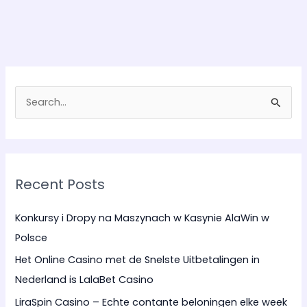
S
e
a
r
Recent Posts
c
h
Konkursy i Dropy na Maszynach w Kasynie AlaWin w
f
Polsce
o
Het Online Casino met de Snelste Uitbetalingen in
r
Nederland is LalaBet Casino
:
LiraSpin Casino – Echte contante beloningen elke week