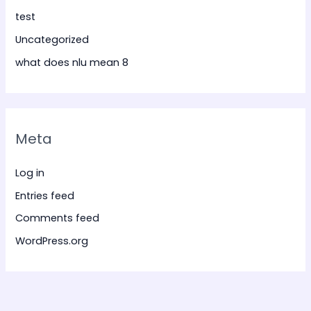
test
Uncategorized
what does nlu mean 8
Meta
Log in
Entries feed
Comments feed
WordPress.org