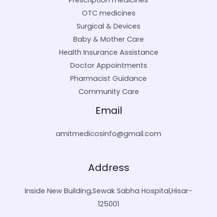
Prescription medicines
OTC medicines
Surgical & Devices
Baby & Mother Care
Health Insurance Assistance
Doctor Appointments
Pharmacist Guidance
Community Care
Email
amitmedicosinfo@gmail.com
Address
Inside New Building,Sewak Sabha Hospital,Hisar-
125001