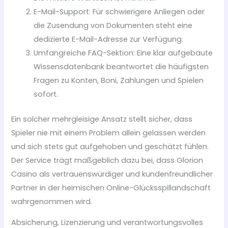
E-Mail-Support: Für schwierigere Anliegen oder
die Zusendung von Dokumenten steht eine
dedizierte E-Mail-Adresse zur Verfügung.
Umfangreiche FAQ-Sektion: Eine klar aufgebaute
Wissensdatenbank beantwortet die häufigsten
Fragen zu Konten, Boni, Zahlungen und Spielen
sofort.
Ein solcher mehrgleisige Ansatz stellt sicher, dass
Spieler nie mit einem Problem allein gelassen werden
und sich stets gut aufgehoben und geschätzt fühlen.
Der Service trägt maßgeblich dazu bei, dass Glorion
Casino als vertrauenswürdiger und kundenfreundlicher
Partner in der heimischen Online-Glücksspillandschaft
wahrgenommen wird.
Absicherung, Lizenzierung und verantwortungsvolles