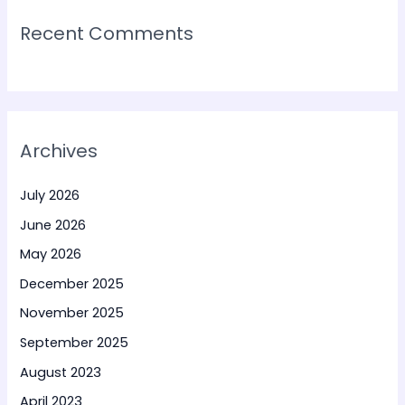
Recent Comments
Archives
July 2026
June 2026
May 2026
December 2025
November 2025
September 2025
August 2023
April 2023