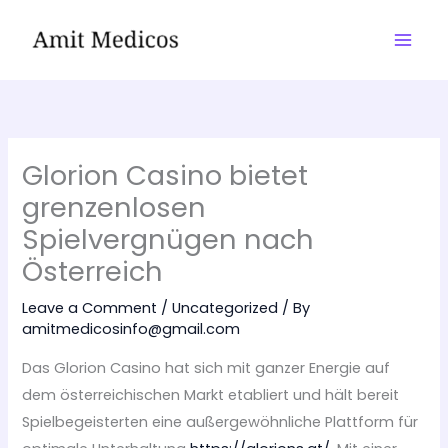
Skip
to
content
Glorion Casino bietet
grenzenlosen
Spielvergnügen nach
Österreich
Leave a Comment
/
Uncategorized
/ By
amitmedicosinfo@gmail.com
Das Glorion Casino hat sich mit ganzer Energie auf
dem österreichischen Markt etabliert und hält bereit
Spielbegeisterten eine außergewöhnliche Plattform für