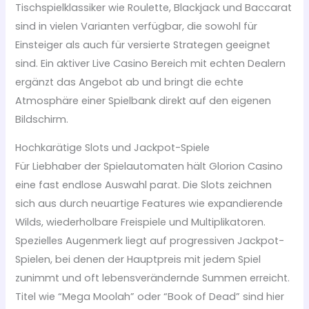
Tischspielklassiker wie Roulette, Blackjack und Baccarat
sind in vielen Varianten verfügbar, die sowohl für
Einsteiger als auch für versierte Strategen geeignet
sind. Ein aktiver Live Casino Bereich mit echten Dealern
ergänzt das Angebot ab und bringt die echte
Atmosphäre einer Spielbank direkt auf den eigenen
Bildschirm.
Hochkarätige Slots und Jackpot-Spiele
Für Liebhaber der Spielautomaten hält Glorion Casino
eine fast endlose Auswahl parat. Die Slots zeichnen
sich aus durch neuartige Features wie expandierende
Wilds, wiederholbare Freispiele und Multiplikatoren.
Spezielles Augenmerk liegt auf progressiven Jackpot-
Spielen, bei denen der Hauptpreis mit jedem Spiel
zunimmt und oft lebensverändernde Summen erreicht.
Titel wie “Mega Moolah” oder “Book of Dead” sind hier