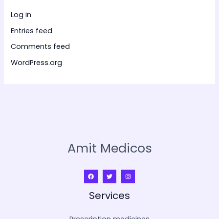
Log in
Entries feed
Comments feed
WordPress.org
Amit Medicos
Services