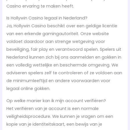
Casino ervaring te maken heeft.
Is Hollywin Casino legaal in Nederland?
Ja, Hollywin Casino beschikt over een geldige licentie
van een erkende gamingautoriteit. Onze website
voldoet daardoor aan strenge wetgeving voor
beveiliging, fair play en verantwoord spelen. Spelers uit
Nederland kunnen zich bij ons aanmelden en gokken in
een volledig wettelijke en beschermde omgeving. We
adviseren spelers zelf te controleren of ze voldoen aan
de minimumleeftijd en andere voorwaarden voor
legaal online gokken.
Op welke manier kan ik mijn account verifiëren?
Het verifiëren van je account is een normale
veiligheidsprocedure. We kunnen je vragen om een
kopie van je identiteitskaart, een bewijs van je