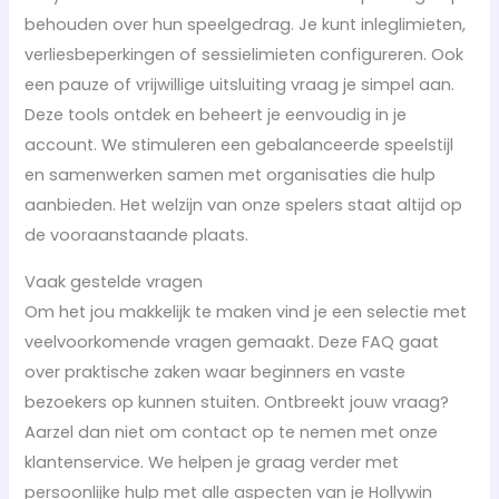
behouden over hun speelgedrag. Je kunt inleglimieten,
verliesbeperkingen of sessielimieten configureren. Ook
een pauze of vrijwillige uitsluiting vraag je simpel aan.
Deze tools ontdek en beheert je eenvoudig in je
account. We stimuleren een gebalanceerde speelstijl
en samenwerken samen met organisaties die hulp
aanbieden. Het welzijn van onze spelers staat altijd op
de vooraanstaande plaats.
Vaak gestelde vragen
Om het jou makkelijk te maken vind je een selectie met
veelvoorkomende vragen gemaakt. Deze FAQ gaat
over praktische zaken waar beginners en vaste
bezoekers op kunnen stuiten. Ontbreekt jouw vraag?
Aarzel dan niet om contact op te nemen met onze
klantenservice. We helpen je graag verder met
persoonlijke hulp met alle aspecten van je Hollywin