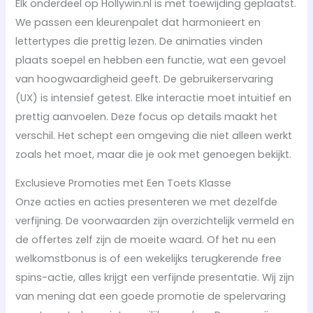
Elk onderdeel op Hollywin.nl is met toewijding geplaatst.
We passen een kleurenpalet dat harmonieert en
lettertypes die prettig lezen. De animaties vinden
plaats soepel en hebben een functie, wat een gevoel
van hoogwaardigheid geeft. De gebruikerservaring
(UX) is intensief getest. Elke interactie moet intuïtief en
prettig aanvoelen. Deze focus op details maakt het
verschil. Het schept een omgeving die niet alleen werkt
zoals het moet, maar die je ook met genoegen bekijkt.
Exclusieve Promoties met Een Toets Klasse
Onze acties en acties presenteren we met dezelfde
verfijning. De voorwaarden zijn overzichtelijk vermeld en
de offertes zelf zijn de moeite waard. Of het nu een
welkomstbonus is of een wekelijks terugkerende free
spins-actie, alles krijgt een verfijnde presentatie. Wij zijn
van mening dat een goede promotie de spelervaring