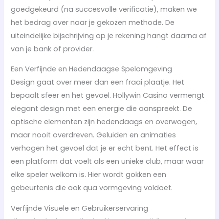
goedgekeurd (na succesvolle verificatie), maken we
het bedrag over naar je gekozen methode. De
uiteindelijke bijschrijving op je rekening hangt daarna af
van je bank of provider.
Een Verfijnde en Hedendaagse Spelomgeving
Design gaat over meer dan een fraai plaatje. Het
bepaalt sfeer en het gevoel. Hollywin Casino vermengt
elegant design met een energie die aanspreekt. De
optische elementen zijn hedendaags en overwogen,
maar nooit overdreven. Geluiden en animaties
verhogen het gevoel dat je er echt bent. Het effect is
een platform dat voelt als een unieke club, maar waar
elke speler welkom is. Hier wordt gokken een
gebeurtenis die ook qua vormgeving voldoet.
Verfijnde Visuele en Gebruikerservaring