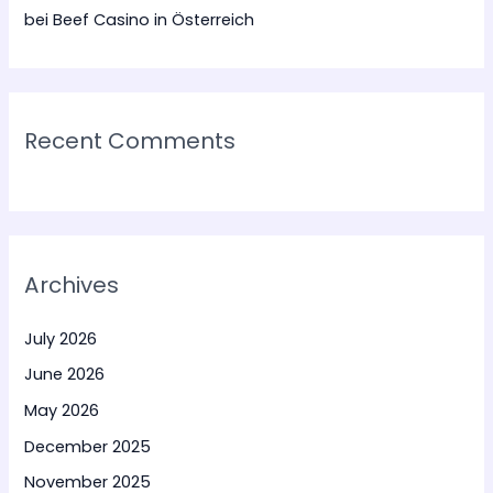
bei Beef Casino in Österreich
Recent Comments
Archives
July 2026
June 2026
May 2026
December 2025
November 2025