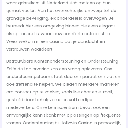
waar gebruikers uit Nederland zich meteen op hun
gemak voelen. Van het overzichtelijke ontwerp tot de
grondige beveiliging, elk onderdeel is overwogen. Je
betreedt hier een omgeving binnen die even elegant
als spannend is, waar jouw comfort centraal staat.
Wees welkom in een casino dat je aandacht en
vertrouwen waardeert.
Betrouwbare Klantenondersteuning en Ondersteuning
Zelfs de top ervaring kan een vraag opleveren. Ons
ondersteuningsteam staat daarom paraat om vlot en
doeltreffend te helpen. We bieden meerdere manieren
om contact op te zoeken, zoals live chat en e-mail,
gestafd door behulpzame en vakkundige
medewerkers. Onze kenniscentrum bevat ook een
omvangrijke kennisbank met oplossingen op frequente
vragen. Ondersteuning bij Hollywin Casino is persoonlijk,