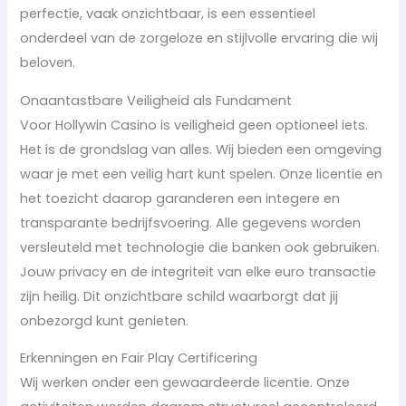
perfectie, vaak onzichtbaar, is een essentieel
onderdeel van de zorgeloze en stijlvolle ervaring die wij
beloven.
Onaantastbare Veiligheid als Fundament
Voor Hollywin Casino is veiligheid geen optioneel iets.
Het is de grondslag van alles. Wij bieden een omgeving
waar je met een veilig hart kunt spelen. Onze licentie en
het toezicht daarop garanderen een integere en
transparante bedrijfsvoering. Alle gegevens worden
versleuteld met technologie die banken ook gebruiken.
Jouw privacy en de integriteit van elke euro transactie
zijn heilig. Dit onzichtbare schild waarborgt dat jij
onbezorgd kunt genieten.
Erkenningen en Fair Play Certificering
Wij werken onder een gewaardeerde licentie. Onze