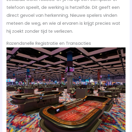
telefoon speelt, de werking is hetzelfde. Dit geeft een
direct gevoel van herkenning. Nieuwe spelers vinden
meteen de weg, en wie al ervaren is krijgt precies wat
hij zoekt zonder tijd te verliezen.
Razendsnelle Registratie en Transacties