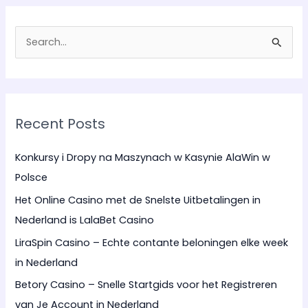
S
e
a
r
Recent Posts
c
h
Konkursy i Dropy na Maszynach w Kasynie AlaWin w
f
Polsce
o
Het Online Casino met de Snelste Uitbetalingen in
r
Nederland is LalaBet Casino
:
LiraSpin Casino – Echte contante beloningen elke week
in Nederland
Betory Casino – Snelle Startgids voor het Registreren
van Je Account in Nederland