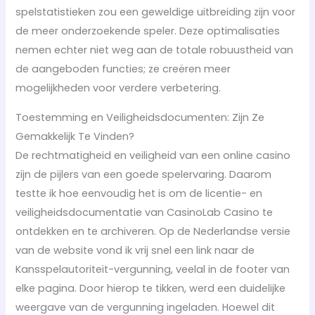
spelstatistieken zou een geweldige uitbreiding zijn voor
de meer onderzoekende speler. Deze optimalisaties
nemen echter niet weg aan de totale robuustheid van
de aangeboden functies; ze creëren meer
mogelijkheden voor verdere verbetering.
Toestemming en Veiligheidsdocumenten: Zijn Ze
Gemakkelijk Te Vinden?
De rechtmatigheid en veiligheid van een online casino
zijn de pijlers van een goede spelervaring. Daarom
testte ik hoe eenvoudig het is om de licentie- en
veiligheidsdocumentatie van CasinoLab Casino te
ontdekken en te archiveren. Op de Nederlandse versie
van de website vond ik vrij snel een link naar de
Kansspelautoriteit-vergunning, veelal in de footer van
elke pagina. Door hierop te tikken, werd een duidelijke
weergave van de vergunning ingeladen. Hoewel dit