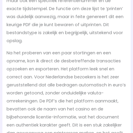
maar ook een specifiek referentienummer en de
exacte tijdstempel. De functie om deze lijst te ‘printen’
was duidelijk aanwezig, maar in feite genereert dit een
keurige PDF die je kunt bewaren of uitprinten. Dit
bestandstype is zakelijk en begrijpelijk, uitstekend voor
opslag.
Na het proberen van een paar stortingen en een
opname, kon ik direct de desbetreffende transacties
opzoeken en exporteren. Het platform leek snel en
correct aan. Voor Nederlandse bezoekers is het zeer
geruststellend dat alle bedragen automatisch in euro’s
worden getoond, zonder onduidelijke valuta-
omrekeningen. De PDF’s die het platform aanmaakt,
bevatten ook de naam van het casino en de
bijbehorende licentie-informatie, wat het document
een authentiek karakter geeft. Dit is een stuk zakelijker