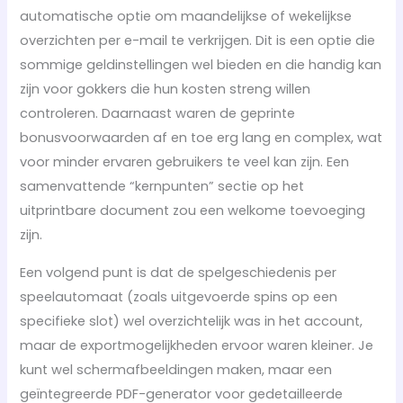
automatische optie om maandelijkse of wekelijkse
overzichten per e-mail te verkrijgen. Dit is een optie die
sommige geldinstellingen wel bieden en die handig kan
zijn voor gokkers die hun kosten streng willen
controleren. Daarnaast waren de geprinte
bonusvoorwaarden af en toe erg lang en complex, wat
voor minder ervaren gebruikers te veel kan zijn. Een
samenvattende “kernpunten” sectie op het
uitprintbare document zou een welkome toevoeging
zijn.
Een volgend punt is dat de spelgeschiedenis per
speelautomaat (zoals uitgevoerde spins op een
specifieke slot) wel overzichtelijk was in het account,
maar de exportmogelijkheden ervoor waren kleiner. Je
kunt wel schermafbeeldingen maken, maar een
geïntegreerde PDF-generator voor gedetailleerde