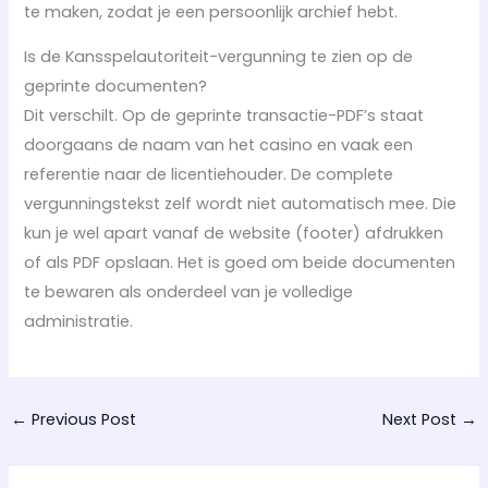
te maken, zodat je een persoonlijk archief hebt.
Is de Kansspelautoriteit-vergunning te zien op de
geprinte documenten?
Dit verschilt. Op de geprinte transactie-PDF’s staat
doorgaans de naam van het casino en vaak een
referentie naar de licentiehouder. De complete
vergunningstekst zelf wordt niet automatisch mee. Die
kun je wel apart vanaf de website (footer) afdrukken
of als PDF opslaan. Het is goed om beide documenten
te bewaren als onderdeel van je volledige
administratie.
←
Previous Post
Next Post
→