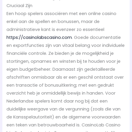
Cruciaal Zijn
Een hoop spelers associëren met een online casino
enkel aan de spellen en bonussen, maar de
administratieve kant is evenzeer zo essentieel
https://casinolabscasino.com
. Goede documentatie
en exportfuncties zijn van vitaal belang voor individuele
financiële controle. Ze bieden je de mogelijkheid je
stortingen, opnames en winsten bij te houden voor je
eigen budgetbeheer. Daarnaast zijn gedetailleerde
afschriften onmisbaar als er een geschil ontstaat over
een transactie of bonusuitkering; met een gedrukt
overzicht heb je onmiddellijk bewijs in handen. Voor
Nederlandse spelers komt daar nog bij dat een
duidelijke weergave van de vergunning (zoals die van
de Kansspelautoriteit) en de algemene voorwaarden
een teken van betrouwbaarheid is. CasinoLab Casino