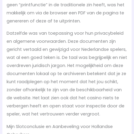
geen “printfunctie” in de traditionele zin heeft, was het
makkelijk om via de browser een PDF van de pagina te
genereren of deze af te uitprinten.
Datzelfde was van toepassing voor hun privacybeleid
en algemene voorwaarden. Deze documenten zijn
gericht vertaald en gewijzigd voor Nederlandse spelers,
wat al een goed teken is. De taal was begrijpelijk en niet
overdreven juridisch jargon. Het mogelijkheid om deze
documenten lokaal op te archiveren betekent dat je ze
kunt raadplegen op het moment dat het jou schikt,
zonder afhankelijk te zijn van de beschikbaarheid van
de website. Het laat zien ook dat het casino niets te
verbergen heeft en open staat voor inspectie door de
speler, wat het vertrouwen verder vergroot.
Mijn Slotconclusie en Aanbeveling voor Hollandse