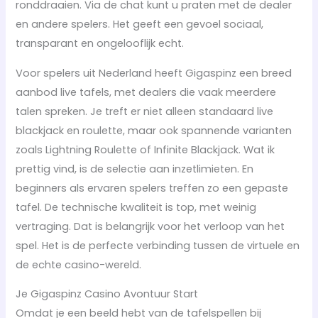
ronddraaien. Via de chat kunt u praten met de dealer
en andere spelers. Het geeft een gevoel sociaal,
transparant en ongelooflijk echt.
Voor spelers uit Nederland heeft Gigaspinz een breed
aanbod live tafels, met dealers die vaak meerdere
talen spreken. Je treft er niet alleen standaard live
blackjack en roulette, maar ook spannende varianten
zoals Lightning Roulette of Infinite Blackjack. Wat ik
prettig vind, is de selectie aan inzetlimieten. En
beginners als ervaren spelers treffen zo een gepaste
tafel. De technische kwaliteit is top, met weinig
vertraging. Dat is belangrijk voor het verloop van het
spel. Het is de perfecte verbinding tussen de virtuele en
de echte casino-wereld.
Je Gigaspinz Casino Avontuur Start
Omdat je een beeld hebt van de tafelspellen bij