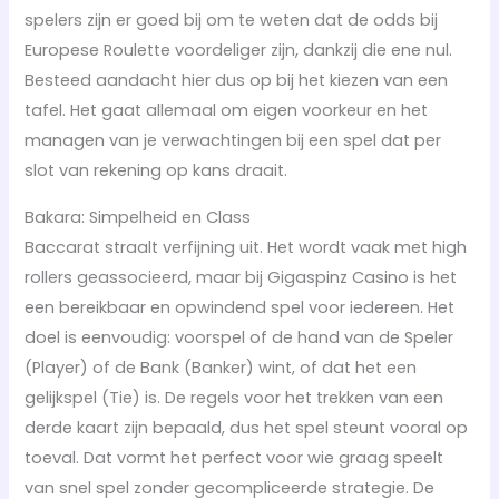
spelers zijn er goed bij om te weten dat de odds bij
Europese Roulette voordeliger zijn, dankzij die ene nul.
Besteed aandacht hier dus op bij het kiezen van een
tafel. Het gaat allemaal om eigen voorkeur en het
managen van je verwachtingen bij een spel dat per
slot van rekening op kans draait.
Bakara: Simpelheid en Class
Baccarat straalt verfijning uit. Het wordt vaak met high
rollers geassocieerd, maar bij Gigaspinz Casino is het
een bereikbaar en opwindend spel voor iedereen. Het
doel is eenvoudig: voorspel of de hand van de Speler
(Player) of de Bank (Banker) wint, of dat het een
gelijkspel (Tie) is. De regels voor het trekken van een
derde kaart zijn bepaald, dus het spel steunt vooral op
toeval. Dat vormt het perfect voor wie graag speelt
van snel spel zonder gecompliceerde strategie. De