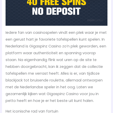
Iedere fan van casinospelen vindt een plek waar je met
een gerust hart je favoriete tafelspellen kunt spelen. In
Nederland is Gigaspinz Casino zo’n plek geworden, een
platform waar authenticiteit en spanning voorop
staan. Na eigenhandig flink wat uren op de site te
hebben doorgebracht, kan ik zeggen dat de collectie
tafelspellen me verrast heeft. Alles is er, van tijdloze
blackjack tot bruisende roulette, allemaal ontworpen
met de Nederlandse speler in het oog. Laten we
gezamenlijk kijken wat Gigaspinz Casino voor jou in
petto heeft en hoe je er het beste uit kunt halen.
Het iconische rad van fortuin