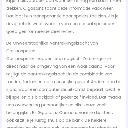
lager huisvoordeel dan wanneer hij nog een kaart moet
trekken. Gigaspinz toont deze informatie vaak weer.
Dat laat hun transparantie naar spelers toe zien. Als je
deze details weet, word je van een casual speler een
goed geïnformeerde deelnemer.
De Onweerstaanlijke Aantrekkingskracht van
Casinospellen
Casinospellen hebben iets magisch. Ze brengen je
direct naar de omgeving van een waar casino. Voor
mij ligt de aantrekkingskracht in de combinatie van
tactiek, fortuin en dat menselijke gevoel. Anders dan bij
slots, waar een computer de uitkomst bepaalt, bezit je
bij spellen als blackjack of poker zelf invloed. Dat maakt
een overwinning persoonlijker en elke keuze voelt
belangrijker. Bij Gigaspinz Casino ervaar je die sfeer,
ook al zit je je rustig thuis op de bank. De heldere