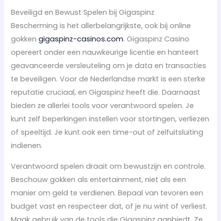
Beveiligd en Bewust Spelen bij Gigaspinz
Bescherming is het allerbelangrijkste, ook bij online
gokken
gigaspinz-casinos.com
. Gigaspinz Casino
opereert onder een nauwkeurige licentie en hanteert
geavanceerde versleuteling om je data en transacties
te beveiligen. Voor de Nederlandse markt is een sterke
reputatie cruciaal, en Gigaspinz heeft die. Daarnaast
bieden ze allerlei tools voor verantwoord spelen. Je
kunt zelf beperkingen instellen voor stortingen, verliezen
of speeltijd. Je kunt ook een time-out of zelfuitsluiting
indienen.
Verantwoord spelen draait om bewustzijn en controle.
Beschouw gokken als entertainment, niet als een
manier om geld te verdienen. Bepaal van tevoren een
budget vast en respecteer dat, of je nu wint of verliest.
Maak gebruik van de tools die Gigaspinz aanbiedt. Ze