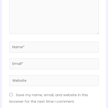
Name*
Email*
Website
Save my name, email, and website in this
browser for the next time I comment.