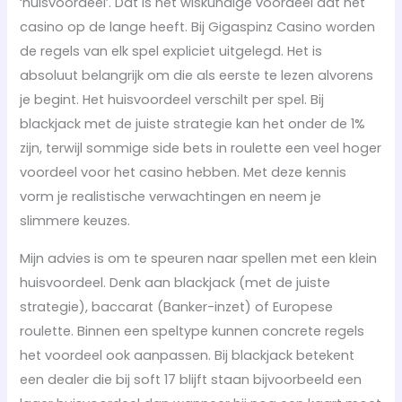
‘huisvoordeel’. Dat is het wiskundige voordeel dat het
casino op de lange heeft. Bij Gigaspinz Casino worden
de regels van elk spel expliciet uitgelegd. Het is
absoluut belangrijk om die als eerste te lezen alvorens
je begint. Het huisvoordeel verschilt per spel. Bij
blackjack met de juiste strategie kan het onder de 1%
zijn, terwijl sommige side bets in roulette een veel hoger
voordeel voor het casino hebben. Met deze kennis
vorm je realistische verwachtingen en neem je
slimmere keuzes.
Mijn advies is om te speuren naar spellen met een klein
huisvoordeel. Denk aan blackjack (met de juiste
strategie), baccarat (Banker-inzet) of Europese
roulette. Binnen een speltype kunnen concrete regels
het voordeel ook aanpassen. Bij blackjack betekent
een dealer die bij soft 17 blijft staan bijvoorbeeld een