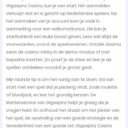
Gigaspinz Casino, kun je van start. Het aanmelden
verloopt vlot en is gericht op Nederlandse spelers. Na
het aanmaken van je account kom je vaak in
aanmerking voor een welkomstbonus. Die kan je
startbankroll een leuke boost geven. Lees wel altijd de
voorwaarden, vooral de speelvereisten. Ontdek daarna
eerst de casino-lobby in de demo-modus of met
beperkte inzetten. Zo proef je de sfeer en leer je de
spellen ontdekken voordat je groter gaat.
Mijn laatste tip is om het rustig aan te doen. Ga van
start met een spel dat je plezierig vindt, zoals roulette
of blackjack, en leer het grondig kennen. De
klantenservice van Gigaspinz helpt je graag als je
vragen hebt. En onthoud: het draait om het plezier van
het spel, de opwinding van een goede strategie en de
tevredenheid van een goede zet. Gigaspinz Casino