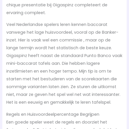
chique presentatie bij Gigaspinz completeert de
ervaring compleet.
Veel Nederlandse spelers leren kennen baccarat
vanwege het lage huisvoordeel, vooral op de Banker-
inzet. Hier is vaak wel een commissie , maar op de
lange termijn wordt het statistisch de beste keuze.
Gigaspinz heeft naast de standaard Punto Banco vaak
mini-baccarat tafels aan. Die hebben lagere
inzetlimieten en een hoger tempo. Mijn tip is om te
starten met het bestuderen van de scorekaarten die
sommige varianten laten zien. Ze sturen de uitkomst
niet, maar ze geven het spel wel net wat interessanter.
Het is een eeuwig en gemakkelijk te leren tafelspel.
Regels en Huisvoordeelpercentage Begrijpen
Een goede speler weet de regels en doorziet het