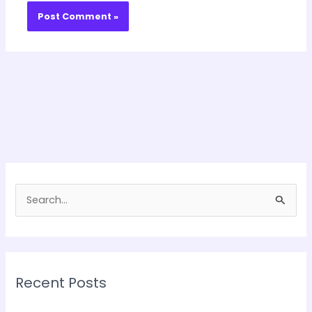
S
e
a
r
Recent Posts
c
h