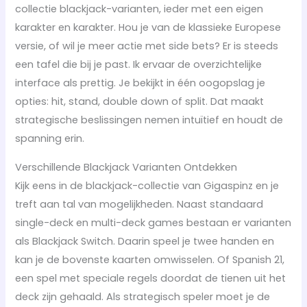
collectie blackjack-varianten, ieder met een eigen
karakter en karakter. Hou je van de klassieke Europese
versie, of wil je meer actie met side bets? Er is steeds
een tafel die bij je past. Ik ervaar de overzichtelijke
interface als prettig. Je bekijkt in één oogopslag je
opties: hit, stand, double down of split. Dat maakt
strategische beslissingen nemen intuïtief en houdt de
spanning erin.
Verschillende Blackjack Varianten Ontdekken
Kijk eens in de blackjack-collectie van Gigaspinz en je
treft aan tal van mogelijkheden. Naast standaard
single-deck en multi-deck games bestaan er varianten
als Blackjack Switch. Daarin speel je twee handen en
kan je de bovenste kaarten omwisselen. Of Spanish 21,
een spel met speciale regels doordat de tienen uit het
deck zijn gehaald. Als strategisch speler moet je de