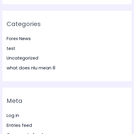
Categories
Forex News
test
Uncategorized
what does nlu mean 8
Meta
Log in
Entries feed