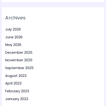
Archives
July 2026
June 2026
May 2026
December 2025
November 2025
September 2025
August 2023
April 2023
February 2023
January 2023