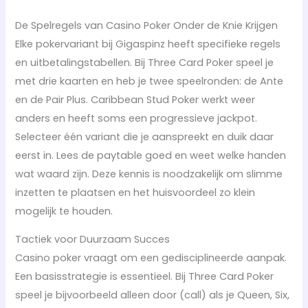
De Spelregels van Casino Poker Onder de Knie Krijgen
Elke pokervariant bij Gigaspinz heeft specifieke regels
en uitbetalingstabellen. Bij Three Card Poker speel je
met drie kaarten en heb je twee speelronden: de Ante
en de Pair Plus. Caribbean Stud Poker werkt weer
anders en heeft soms een progressieve jackpot.
Selecteer één variant die je aanspreekt en duik daar
eerst in. Lees de paytable goed en weet welke handen
wat waard zijn. Deze kennis is noodzakelijk om slimme
inzetten te plaatsen en het huisvoordeel zo klein
mogelijk te houden.
Tactiek voor Duurzaam Succes
Casino poker vraagt om een gedisciplineerde aanpak.
Een basisstrategie is essentieel. Bij Three Card Poker
speel je bijvoorbeeld alleen door (call) als je Queen, Six,