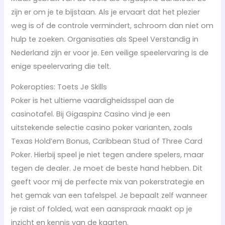
zijn er om je te bijstaan. Als je ervaart dat het plezier
weg is of de controle vermindert, schroom dan niet om
hulp te zoeken. Organisaties als Speel Verstandig in
Nederland zijn er voor je. Een veilige speelervaring is de
enige speelervaring die telt.
Pokeropties: Toets Je Skills
Poker is het ultieme vaardigheidsspel aan de
casinotafel. Bij Gigaspinz Casino vind je een
uitstekende selectie casino poker varianten, zoals
Texas Hold’em Bonus, Caribbean Stud of Three Card
Poker. Hierbij speel je niet tegen andere spelers, maar
tegen de dealer. Je moet de beste hand hebben. Dit
geeft voor mij de perfecte mix van pokerstrategie en
het gemak van een tafelspel. Je bepaalt zelf wanneer
je raist of folded, wat een aanspraak maakt op je
inzicht en kennis van de kaarten.