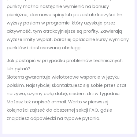
punkty można następnie wymienić na bonusy
pieniężne, darmowe spiny lub pozostałe korzyści. Im
wyższy poziom w programie, który uzyskuje przez
aktywność, tym atrakcyjniejsze są profity. Zawierają
wyższe limity wypłat, bardziej opłacalne kursy wymiany
punktów i dostosowaną obsługę.
Jak postąpić w przypadku problemów technicznych
lub pytań?
Sloterra gwarantuje wielotorowe wsparcie w języku
polskim. Najszybciej skontaktujesz się sobie przez czat
na żywo, czynny całą dobę, siedem dni w tygodniu.
Możesz też napisać e-mail. Warto w pierwszej
kolejności zajrzeć do obszernej sekcji FAQ, gdzie
znajdziesz odpowiedzi na typowe pytania.