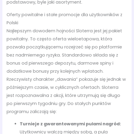
podstawowy, byle jaki asortyment.
Oferty powitalne i stałe promocje dla użytkowników z
Polski
Najlepszym dowodem hojności Sloterra jest jej pakiet
powitalny. To często oferta wieloetapowa, która
pozwala początkującemu rozejrzeć się po platformie
bez nadmiernego ryzyka. Standardowo składa się z
bonus od pierwszego depozytu, darmowe spiny i
dodatkowe bonusy przy kolejnych wpłatach.
Rzeczywisty charakter „dawania” pokazuje się jednak w
późniejszym czasie, w cyklicznych ofertach. Sloterra
jest rozpoznawalna z akcji, które utrzymują się długo
po pierwszym tygodniu gry. Do stałych punktów
programu zaliczają się:
Turnieje z gwarantowanymi pulami nagród:
Użytkownicy walczą między sobą, a pula