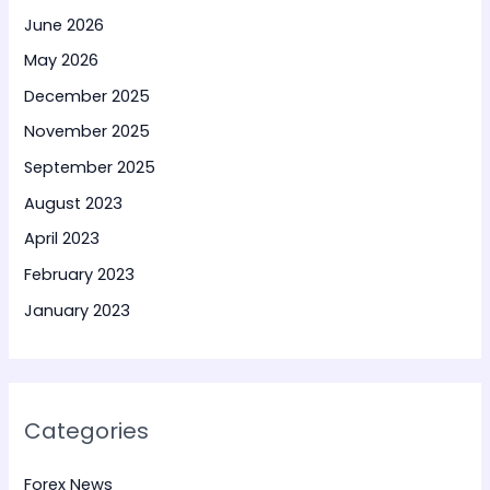
June 2026
May 2026
December 2025
November 2025
September 2025
August 2023
April 2023
February 2023
January 2023
Categories
Forex News