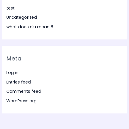
test
Uncategorized
what does nlu mean 8
Meta
Log in
Entries feed
Comments feed
WordPress.org