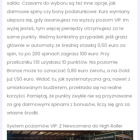
saldo. Czasami do wyboru są też inne opcje, jak
darmowe spiny czy bony podarunkowe. Kurs wymiany
ulepsza się, gdy awansujesz na wyższy poziom VIP. Im
wyżej jesteś, tym więcej pieniędzy otrzymujesz za te
same punkty. Weźmy konkretny przypadek: jeśli grasz
głównie w automaty ze średnią stawką 0,50 euro za
spin, to po 200 spinach zagrasz 100 euro. Przy
przeliczniku 1:10 uzyskasz 10 punktów. Na poziomie
Bronze może to oznaczać 0,80 euro zwrotu, a na Gold
już 1,50 euro. Widać tu, jak systematyczna gra, nawet z
umiarkowanym budżetem, przekłada się na realne
korzyści. Pamiętaj, że punkty zwykle nie są przyznawane
za grę darmowymi spinami z bonusów, liczy się gra za
własne środki.
System poziomów VIP: Z Newcomera do High Roller