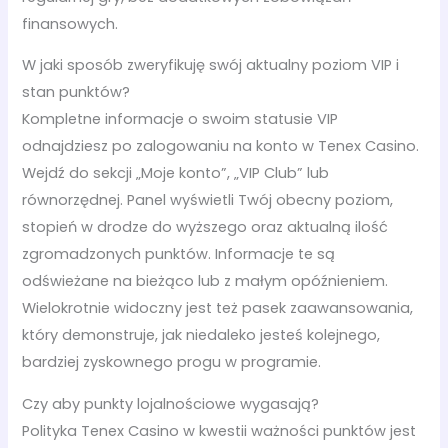
finansowych.
W jaki sposób zweryfikuję swój aktualny poziom VIP i
stan punktów?
Kompletne informacje o swoim statusie VIP
odnajdziesz po zalogowaniu na konto w Tenex Casino.
Wejdź do sekcji „Moje konto”, „VIP Club” lub
równorzędnej. Panel wyświetli Twój obecny poziom,
stopień w drodze do wyższego oraz aktualną ilość
zgromadzonych punktów. Informacje te są
odświeżane na bieżąco lub z małym opóźnieniem.
Wielokrotnie widoczny jest też pasek zaawansowania,
który demonstruje, jak niedaleko jesteś kolejnego,
bardziej zyskownego progu w programie.
Czy aby punkty lojalnościowe wygasają?
Polityka Tenex Casino w kwestii ważności punktów jest