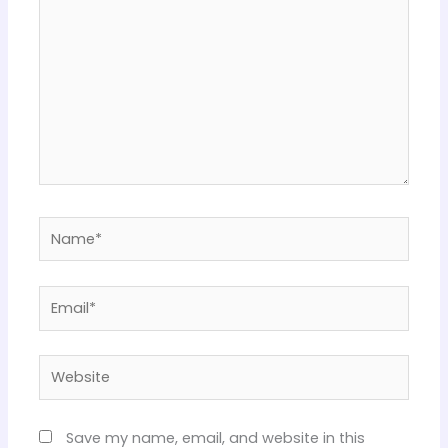
Name*
Email*
Website
Save my name, email, and website in this