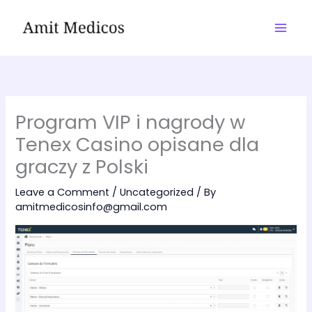
Skip
to
content
Program VIP i nagrody w
Tenex Casino opisane dla
graczy z Polski
Leave a Comment
/
Uncategorized
/ By
amitmedicosinfo@gmail.com