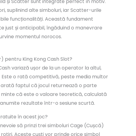
ild și Scatter sunt integrate perfect în motiv.
ri, suplinind alte simboluri, iar Scatter-urile
bile funcționalități. Această fundament
e just și anticipabil, îngăduind o manevrare
 survine momentul norocos.
r) pentru King Kong Cash Slot?
ash variază ușor de la un operator la altul,
1%. Este o rată competitivă, peste media multor
, arată faptul că jocul returnează o parte
e minte că este o valoare teoretică, calculată
e anumite rezultate într-o sesiune scurtă.
ratuite în acest joc?
nevoie să prinzi trei simboluri Cage (Cușcă)
și rotiri. Aceste cuști vor prinde orice simbol