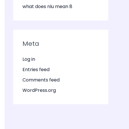
what does nlu mean 8
Meta
Log in
Entries feed
Comments feed
WordPress.org