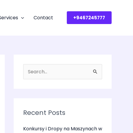
Services
Contact
+9467245777
S
e
a
r
c
Recent Posts
h
Konkursy i Dropy na Maszynach w
f