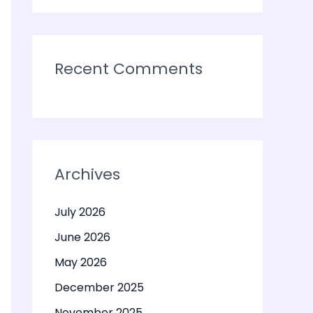
Recent Comments
Archives
July 2026
June 2026
May 2026
December 2025
November 2025