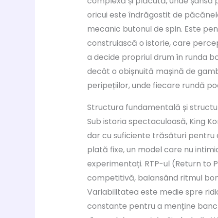
complexă și plăcută, unde șansa pe
oricui este îndrăgostit de păcănel
mecanic butonul de spin. Este pen
construiască o istorie, care perce
a decide propriul drum în runda bo
decât o obișnuită mașină de gambl
peripețiilor, unde fiecare rundă p
Structura fundamentală și structur
Sub istoria spectaculoasă, King Kon
dar cu suficiente trăsături pentru a
plată fixe, un model care nu intimide
experimentați. RTP-ul (Return to P
competitivă, balansând ritmul bonu
Variabilitatea este medie spre ridi
constante pentru a menține bancrol