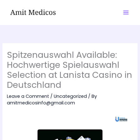
Skip
to
content
Spitzenauswahl Available:
Hochwertige Spielauswahl
Selection at Lanista Casino in
Deutschland
Leave a Comment
/
Uncategorized
/ By
amitmedicosinfo@gmail.com