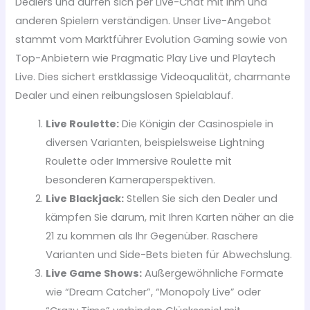
Dealers und dürfen sich per Live-Chat mit ihm und
anderen Spielern verständigen. Unser Live-Angebot
stammt vom Marktführer Evolution Gaming sowie von
Top-Anbietern wie Pragmatic Play Live und Playtech
Live. Dies sichert erstklassige Videoqualität, charmante
Dealer und einen reibungslosen Spielablauf.
Live Roulette:
Die Königin der Casinospiele in
diversen Varianten, beispielsweise Lightning
Roulette oder Immersive Roulette mit
besonderen Kameraperspektiven.
Live Blackjack:
Stellen Sie sich den Dealer und
kämpfen Sie darum, mit Ihren Karten näher an die
21 zu kommen als Ihr Gegenüber. Raschere
Varianten und Side-Bets bieten für Abwechslung.
Live Game Shows:
Außergewöhnliche Formate
wie “Dream Catcher”, “Monopoly Live” oder