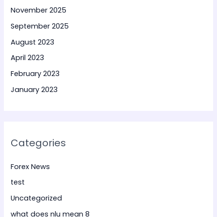
November 2025
September 2025
August 2023
April 2023
February 2023
January 2023
Categories
Forex News
test
Uncategorized
what does nlu mean 8