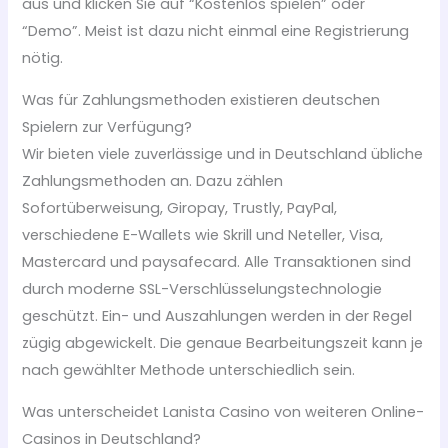
aus und klicken Sie auf “Kostenlos spielen” oder
“Demo”. Meist ist dazu nicht einmal eine Registrierung
nötig.
Was für Zahlungsmethoden existieren deutschen
Spielern zur Verfügung?
Wir bieten viele zuverlässige und in Deutschland übliche
Zahlungsmethoden an. Dazu zählen
Sofortüberweisung, Giropay, Trustly, PayPal,
verschiedene E-Wallets wie Skrill und Neteller, Visa,
Mastercard und paysafecard. Alle Transaktionen sind
durch moderne SSL-Verschlüsselungstechnologie
geschützt. Ein- und Auszahlungen werden in der Regel
zügig abgewickelt. Die genaue Bearbeitungszeit kann je
nach gewählter Methode unterschiedlich sein.
Was unterscheidet Lanista Casino von weiteren Online-
Casinos in Deutschland?