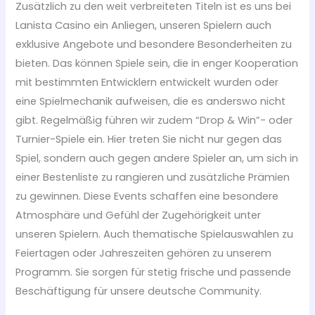
Zusätzlich zu den weit verbreiteten Titeln ist es uns bei
Lanista Casino ein Anliegen, unseren Spielern auch
exklusive Angebote und besondere Besonderheiten zu
bieten. Das können Spiele sein, die in enger Kooperation
mit bestimmten Entwicklern entwickelt wurden oder
eine Spielmechanik aufweisen, die es anderswo nicht
gibt. Regelmäßig führen wir zudem “Drop & Win”- oder
Turnier-Spiele ein. Hier treten Sie nicht nur gegen das
Spiel, sondern auch gegen andere Spieler an, um sich in
einer Bestenliste zu rangieren und zusätzliche Prämien
zu gewinnen. Diese Events schaffen eine besondere
Atmosphäre und Gefühl der Zugehörigkeit unter
unseren Spielern. Auch thematische Spielauswahlen zu
Feiertagen oder Jahreszeiten gehören zu unserem
Programm. Sie sorgen für stetig frische und passende
Beschäftigung für unsere deutsche Community.