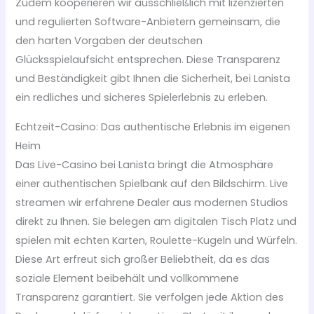
Zudem kooperieren wir ausschließlich mit lizenzierten
und regulierten Software-Anbietern gemeinsam, die
den harten Vorgaben der deutschen
Glücksspielaufsicht entsprechen. Diese Transparenz
und Beständigkeit gibt Ihnen die Sicherheit, bei Lanista
ein redliches und sicheres Spielerlebnis zu erleben.
Echtzeit-Casino: Das authentische Erlebnis im eigenen
Heim
Das Live-Casino bei Lanista bringt die Atmosphäre
einer authentischen Spielbank auf den Bildschirm. Live
streamen wir erfahrene Dealer aus modernen Studios
direkt zu Ihnen. Sie belegen am digitalen Tisch Platz und
spielen mit echten Karten, Roulette-Kugeln und Würfeln.
Diese Art erfreut sich großer Beliebtheit, da es das
soziale Element beibehält und vollkommene
Transparenz garantiert. Sie verfolgen jede Aktion des