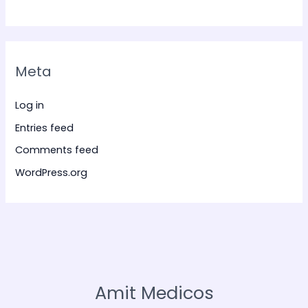
Meta
Log in
Entries feed
Comments feed
WordPress.org
Amit Medicos