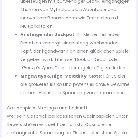
überzeugen mit aufwendiger Grafik, eingängigen
Themen von Mythologie bis Abenteuer und
innovativen Bonusrunden wie Freispielen mit
Multiplikatoren.
Ansteigender Jackpot:
Ein kleiner Teil jedes
Einsatzes versorgt einen stetig wachsenden
Topf, der irgendwann an einen glücklichen Spieler
vergeben wird. Titel wie “Book of Dead” oder
“Gonzo’s Quest” sind hier regelmäßig zu finden.
Megaways & High-Volatility-Slots:
Für Spieler,
die größeres Risiko und potenziell große Gewinne
suchen. Hier ist die Spannung vorprogrammiert.
Casinospiele: Strategie und Herkunft
Wer sein Geschick bei klassischen Casinospielen unter
Beweis stellen will, sieht bei Lanista Casino eine
umfangreiche Sammlung an Tischspielen. Jene Spiele