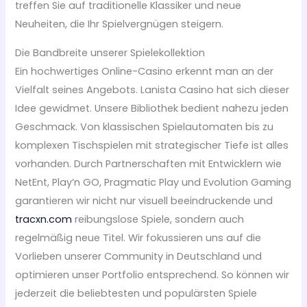
treffen Sie auf traditionelle Klassiker und neue
Neuheiten, die Ihr Spielvergnügen steigern.
Die Bandbreite unserer Spielekollektion
Ein hochwertiges Online-Casino erkennt man an der
Vielfalt seines Angebots. Lanista Casino hat sich dieser
Idee gewidmet. Unsere Bibliothek bedient nahezu jeden
Geschmack. Von klassischen Spielautomaten bis zu
komplexen Tischspielen mit strategischer Tiefe ist alles
vorhanden. Durch Partnerschaften mit Entwicklern wie
NetEnt, Play’n GO, Pragmatic Play und Evolution Gaming
garantieren wir nicht nur visuell beeindruckende und
tracxn.com
reibungslose Spiele, sondern auch
regelmäßig neue Titel. Wir fokussieren uns auf die
Vorlieben unserer Community in Deutschland und
optimieren unser Portfolio entsprechend. So können wir
jederzeit die beliebtesten und populärsten Spiele