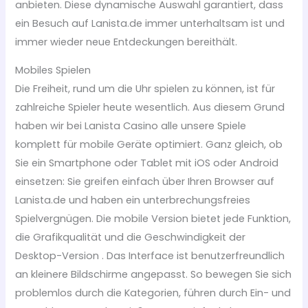
anbieten. Diese dynamische Auswahl garantiert, dass
ein Besuch auf Lanista.de immer unterhaltsam ist und
immer wieder neue Entdeckungen bereithält.
Mobiles Spielen
Die Freiheit, rund um die Uhr spielen zu können, ist für
zahlreiche Spieler heute wesentlich. Aus diesem Grund
haben wir bei Lanista Casino alle unsere Spiele
komplett für mobile Geräte optimiert. Ganz gleich, ob
Sie ein Smartphone oder Tablet mit iOS oder Android
einsetzen: Sie greifen einfach über Ihren Browser auf
Lanista.de und haben ein unterbrechungsfreies
Spielvergnügen. Die mobile Version bietet jede Funktion,
die Grafikqualität und die Geschwindigkeit der
Desktop-Version . Das Interface ist benutzerfreundlich
an kleinere Bildschirme angepasst. So bewegen Sie sich
problemlos durch die Kategorien, führen durch Ein- und