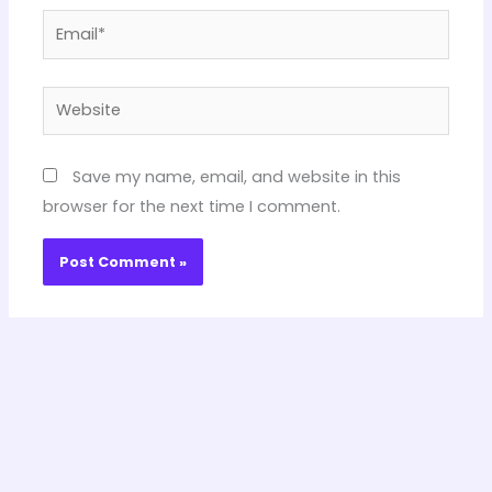
Email*
Website
Save my name, email, and website in this
browser for the next time I comment.