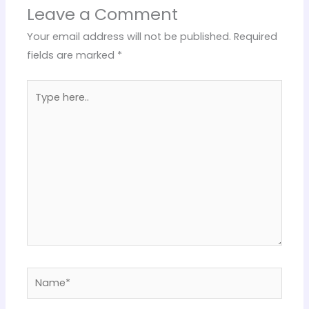
Leave a Comment
Your email address will not be published.
Required
fields are marked
*
Type
here..
Name*