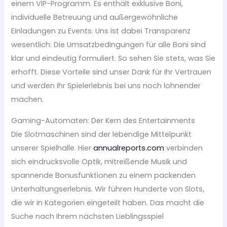
einem VIP-Programm. Es enthält exklusive Boni,
individuelle Betreuung und außergewöhnliche
Einladungen zu Events. Uns ist dabei Transparenz
wesentlich: Die Umsatzbedingungen für alle Boni sind
klar und eindeutig formuliert. So sehen Sie stets, was Sie
erhofft. Diese Vorteile sind unser Dank für Ihr Vertrauen
und werden Ihr Spielerlebnis bei uns noch lohnender
machen.
Gaming-Automaten: Der Kern des Entertainments
Die Slotmaschinen sind der lebendige Mittelpunkt
unserer Spielhalle. Hier
annualreports.com
verbinden
sich eindrucksvolle Optik, mitreißende Musik und
spannende Bonusfunktionen zu einem packenden
Unterhaltungserlebnis. Wir führen Hunderte von Slots,
die wir in Kategorien eingeteilt haben. Das macht die
Suche nach Ihrem nächsten Lieblingsspiel