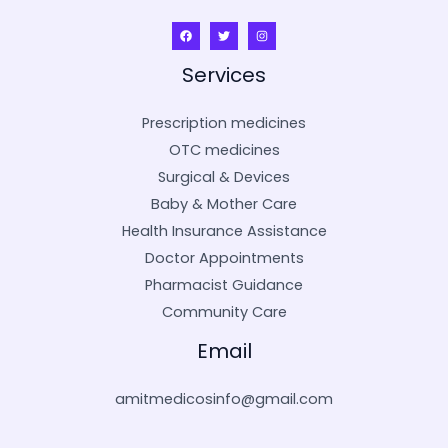
Services
Prescription medicines
OTC medicines
Surgical & Devices
Baby & Mother Care
Health Insurance Assistance
Doctor Appointments
Pharmacist Guidance
Community Care
Email
amitmedicosinfo@gmail.com