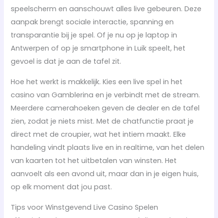
speelscherm en aanschouwt alles live gebeuren. Deze
aanpak brengt sociale interactie, spanning en
transparantie bij je spel. Of je nu op je laptop in
Antwerpen of op je smartphone in Luik speelt, het
gevoel is dat je aan de tafel zit.
Hoe het werkt is makkelijk. Kies een live spel in het
casino van Gamblerina en je verbindt met de stream.
Meerdere camerahoeken geven de dealer en de tafel
zien, zodat je niets mist. Met de chatfunctie praat je
direct met de croupier, wat het intiem maakt. Elke
handeling vindt plaats live en in realtime, van het delen
van kaarten tot het uitbetalen van winsten. Het
aanvoelt als een avond uit, maar dan in je eigen huis,
op elk moment dat jou past.
Tips voor Winstgevend Live Casino Spelen