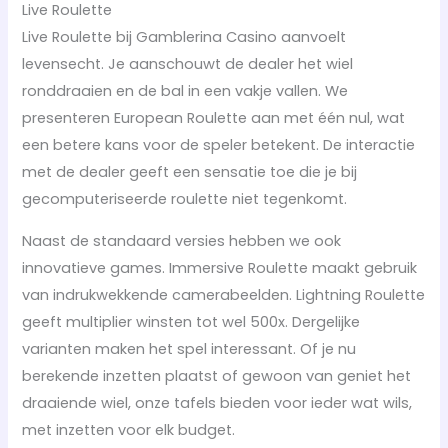
Live Roulette
Live Roulette bij Gamblerina Casino aanvoelt
levensecht. Je aanschouwt de dealer het wiel
ronddraaien en de bal in een vakje vallen. We
presenteren European Roulette aan met één nul, wat
een betere kans voor de speler betekent. De interactie
met de dealer geeft een sensatie toe die je bij
gecomputeriseerde roulette niet tegenkomt.
Naast de standaard versies hebben we ook
innovatieve games. Immersive Roulette maakt gebruik
van indrukwekkende camerabeelden. Lightning Roulette
geeft multiplier winsten tot wel 500x. Dergelijke
varianten maken het spel interessant. Of je nu
berekende inzetten plaatst of gewoon van geniet het
draaiende wiel, onze tafels bieden voor ieder wat wils,
met inzetten voor elk budget.