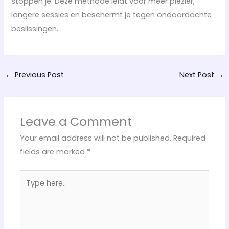
stoppen je. Deze methode leidt voor meer plezier,
langere sessies en beschermt je tegen ondoordachte
beslissingen.
←
Previous Post
Next Post
→
Leave a Comment
Your email address will not be published.
Required
fields are marked
*
Type
here..