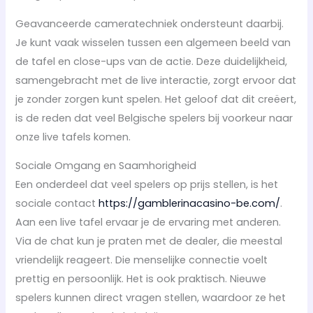
Geavanceerde cameratechniek ondersteunt daarbij.
Je kunt vaak wisselen tussen een algemeen beeld van
de tafel en close-ups van de actie. Deze duidelijkheid,
samengebracht met de live interactie, zorgt ervoor dat
je zonder zorgen kunt spelen. Het geloof dat dit creëert,
is de reden dat veel Belgische spelers bij voorkeur naar
onze live tafels komen.
Sociale Omgang en Saamhorigheid
Een onderdeel dat veel spelers op prijs stellen, is het
sociale contact
https://gamblerinacasino-be.com/
.
Aan een live tafel ervaar je de ervaring met anderen.
Via de chat kun je praten met de dealer, die meestal
vriendelijk reageert. Die menselijke connectie voelt
prettig en persoonlijk. Het is ook praktisch. Nieuwe
spelers kunnen direct vragen stellen, waardoor ze het