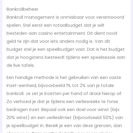
Bankrollbeheer
Bankroll management is onmisbaar voor verantwoord
spelen. Stel eerst een totaalbudget dat je wilt
besteden aan casino entertainment. Dit dient nooit
geld te zijn dat voor iets anders nodig is. Van dit
budget stel je een speelbudget vast. Dat is het budget
dat je hoogstens besteedt tijdens een speelsessie aan
de live tafels.
Een handige methode is het gebruiken van een vaste
inzet-eenheid, bijvoorbeeld 1% tot 2% van je totale
bankroll. Je zet je inzetten per hand of draai hierop af.
Zo verhoed je dat je tijdens een verliesreeks te forse
bedragen inzet. Bepaal ook een doel voor winst (bijv.
20% winst) en een verlieslimiet (bijvoorbeeld 50%) van
je speelbudget in. Bereik je een van deze grenzen, dan