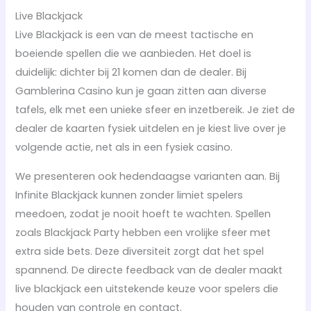
Live Blackjack
Live Blackjack is een van de meest tactische en
boeiende spellen die we aanbieden. Het doel is
duidelijk: dichter bij 21 komen dan de dealer. Bij
Gamblerina Casino kun je gaan zitten aan diverse
tafels, elk met een unieke sfeer en inzetbereik. Je ziet de
dealer de kaarten fysiek uitdelen en je kiest live over je
volgende actie, net als in een fysiek casino.
We presenteren ook hedendaagse varianten aan. Bij
Infinite Blackjack kunnen zonder limiet spelers
meedoen, zodat je nooit hoeft te wachten. Spellen
zoals Blackjack Party hebben een vrolijke sfeer met
extra side bets. Deze diversiteit zorgt dat het spel
spannend. De directe feedback van de dealer maakt
live blackjack een uitstekende keuze voor spelers die
houden van controle en contact.