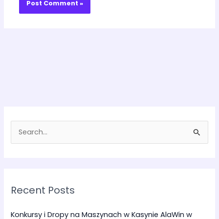
S
e
a
r
Recent Posts
c
h
Konkursy i Dropy na Maszynach w Kasynie AlaWin w
f