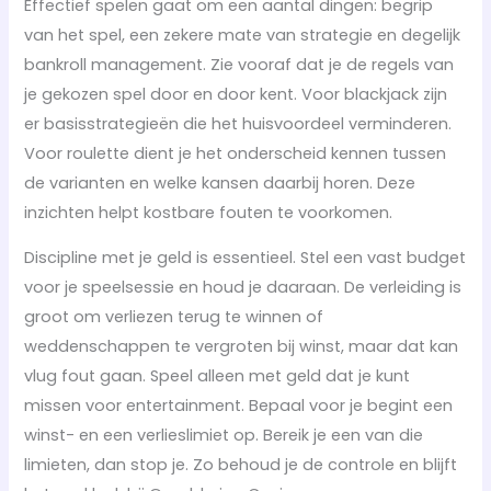
Effectief spelen gaat om een aantal dingen: begrip
van het spel, een zekere mate van strategie en degelijk
bankroll management. Zie vooraf dat je de regels van
je gekozen spel door en door kent. Voor blackjack zijn
er basisstrategieën die het huisvoordeel verminderen.
Voor roulette dient je het onderscheid kennen tussen
de varianten en welke kansen daarbij horen. Deze
inzichten helpt kostbare fouten te voorkomen.
Discipline met je geld is essentieel. Stel een vast budget
voor je speelsessie en houd je daaraan. De verleiding is
groot om verliezen terug te winnen of
weddenschappen te vergroten bij winst, maar dat kan
vlug fout gaan. Speel alleen met geld dat je kunt
missen voor entertainment. Bepaal voor je begint een
winst- en een verlieslimiet op. Bereik je een van die
limieten, dan stop je. Zo behoud je de controle en blijft