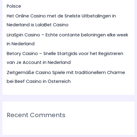
Polsce
o
Het Online Casino met de Snelste Uitbetalingen in
r
Nederland is LalaBet Casino
:
LiraSpin Casino – Echte contante beloningen elke week
in Nederland
Betory Casino – Snelle Startgids voor het Registreren
van Je Account in Nederland
Zeitgemäße Casino Spiele mit traditionellem Charme
bei Beef Casino in Österreich
Recent Comments