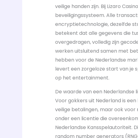
veilige handen zijn. Bij Lizaro Ca
beveiligingssysteem. Alle transac
encryptietechnologie, dezelfde st
betekent dat alle gegevens die t
overgedragen, volledig zijn gecod
werken uitsluitend samen met bet
hebben voor de Nederlandse markt
levert een zorgeloze start van je s
op het entertainment.
De waarde van een Nederlandse lic
Voor gokkers uit Nederland is een 
veilige betalingen, maar ook voor 
onder een licentie die overeenko
Nederlandse Kansspelautoriteit. D
random number generators (RNG’s)