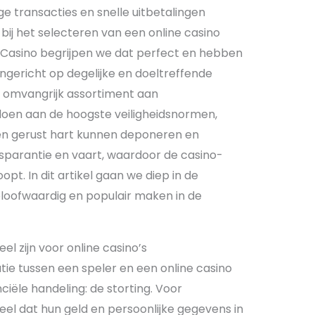
ge transacties en snelle uitbetalingen
bij het selecteren van een online casino
aro Casino begrijpen we dat perfect en hebben
ngericht op degelijke en doeltreffende
en omvangrijk assortiment aan
oen aan de hoogste veiligheidsnormen,
en gerust hart kunnen deponeren en
nsparantie en vaart, waardoor de casino-
opt. In dit artikel gaan we diep in de
eloofwaardig en populair maken in de
el zijn voor online casino’s
tie tussen een speler en een online casino
ciële handeling: de storting. Voor
eel dat hun geld en persoonlijke gegevens in