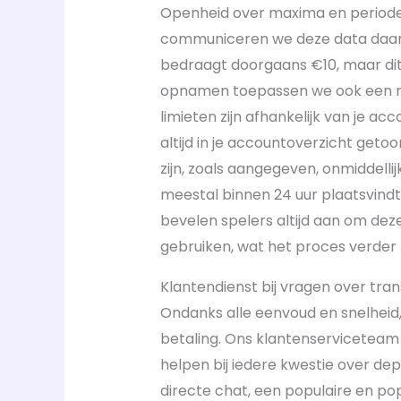
Openheid over maxima en periodes 
communiceren we deze data daarom
bedraagt doorgaans €10, maar dit
opnamen toepassen we ook een re
limieten zijn afhankelijk van je 
altijd in je accountoverzicht geto
zijn, zoals aangegeven, onmiddell
meestal binnen 24 uur plaatsvindt, 
bevelen spelers altijd aan om de
gebruiken, wat het proces verder
Klantendienst bij vragen over tran
Ondanks alle eenvoud en snelhei
betaling. Ons klantenserviceteam
helpen bij iedere kwestie over dep
directe chat, een populaire en pop