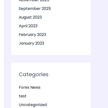
September 2025
August 2023
April 2023
February 2023
January 2023
Categories
Forex News
test
Uncategorized