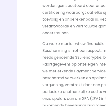
worden geïnspecteerd door onpartij
certificering waarborgt dat elke s
toevallig en onberekenbaar is. He
verantwoorde en vertrouwde gaming
ondersteunen.
Op welke manier wij uw financië
Bescherming is niet een aspect, ma
reeds genoemde SSL-encryptie, be
kaartgegevens op onze eigen inter
we met erkende Payment Service P
beschermd verwerken en opslaan
vergunning, verstrekt door een ge
periodieke onafhankelijke audits
onze spelers aan om 2FA (2FA) in 
bijkomende beveiligingslaag toevo