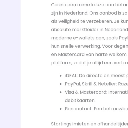
Casino een ruime keuze aan bet
zijn in Nederland. Ons aanbod is 
als veiligheid te verzekeren. Je kun
absolute marktleider in Nederlan
moderne e-wallets aan, zoals PayPa
hun snelle verwerking. Voor degene
en Mastercard van harte welkom. 
platform, zodat je altijd een vertr
iDEAL: De directe en meest 
PayPal, Skrill & Neteller: Ra
Visa & Mastercard: Interna
debitkaarten.
Bancontact: Een betrouwbar
Stortingslimieten en afhandeltijd