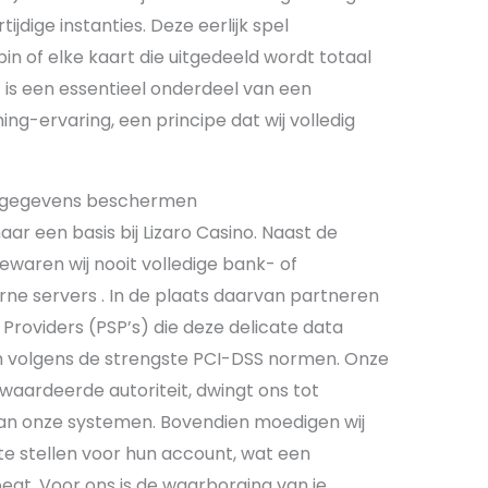
dige instanties. Deze eerlijk spel
pin of elke kaart die uitgedeeld wordt totaal
t is een essentieel onderdeel van een
-ervaring, een principe dat wij volledig
le gegevens beschermen
ar een basis bij Lizaro Casino. Naast de
waren wij nooit volledige bank- of
ne servers . In de plaats daarvan partneren
roviders (PSP’s) die deze delicate data
 volgens de strengste PCI-DSS normen. Onze
waardeerde autoriteit, dwingt ons tot
 van onze systemen. Bovendien moedigen wij
te stellen voor hun account, wat een
egt. Voor ons is de waarborging van je