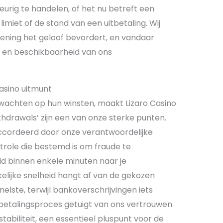
rig te handelen, of het nu betreft een
limiet of de stand van een uitbetaling. Wij
ening het geloof bevordert, en vandaar
s en beschikbaarheid van ons
Casino uitmunt
n wachten op hun winsten, maakt Lizaro Casino
ithdrawals’ zijn een van onze sterke punten.
cordeerd door onze verantwoordelijke
trole die bestemd is om fraude te
d binnen enkele minuten naar je
elijke snelheid hangt af van de gekozen
elste, terwijl bankoverschrijvingen iets
itbetalingsproces getuigt van ons vertrouwen
stabiliteit, een essentieel pluspunt voor de