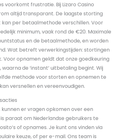
voorkomt frustratie. Bij Lizaro Casino
 altijd transparant. De laagste storting
 kan per betaalmethode verschillen. Voor
delijk minimum, vaak rond de €20. Maximale
accountstatus en de betaalmethode, en worden
ond. Wat betreft verwerkingstijden: stortingen
ijk. Voor opnamen geldt dat onze goedkeuring
waarna de ‘instant’ uitbetaling begint. Wij
zelfde methode voor storten en opnemen te
 kan versnellen en vereenvoudigen.
sacties
d, kunnen er vragen opkomen over een
 is paraat om Nederlandse gebruikers te
osito’s of opnames. Je kunt ons vinden via
ulaire keuze, of per e-mail. Ons team is