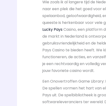
Wie zoals ik al langere tijd de Ned
naar een plek die het goed voor el
spelaanbod, geloofwaardigheid, en 
queeste is herkenbaar voor vele g
Lucky Pays
Casino, een platform dat
de markt in Nederland is ontworpen
gebruiksvriendelijkheid en de helde
Pays Casino te bieden heeft. We ki
functioneren, de acties, en vanzelf
je een rechtvaardig en volledig vers
jouw favoriete casino wordt.
Een Onovertroffen Game Library: M
De spellen vormen het hart van el
Pays uit. De spelbibliotheek is gr
softwareleveranciers ter wereld. 