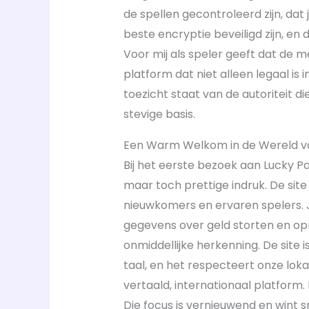
de spellen gecontroleerd zijn, dat
beste encryptie beveiligd zijn, en
Voor mij als speler geeft dat de m
platform dat niet alleen legaal is
toezicht staat van de autoriteit d
stevige basis.
Een Warm Welkom in de Wereld va
Bij het eerste bezoek aan Lucky Pa
maar toch prettige indruk. De site
nieuwkomers en ervaren spelers. J
gegevens over geld storten en o
onmiddellijke herkenning. De site 
taal, en het respecteert onze lokal
vertaald, internationaal platform.
Die focus is vernieuwend en wint s