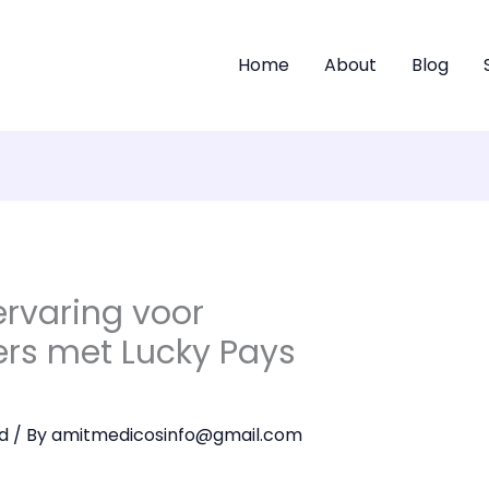
Home
About
Blog
rvaring voor
ers met Lucky Pays
d
/ By
amitmedicosinfo@gmail.com