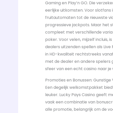
Gaming en Play’n GO. Die verzeke
eerlijke uitkomsten. Voor slotfan
fruitautomaten tot de nieuwste v
progressieve jackpots. Maar het sto
compleet met verschillende varian
poker. Voor velen, mijzelf incluis,
dealers uitzenden spellen als Live
in HD-kwaliteit rechtstreeks vana
met de dealer en andere spelers g
sfeer van een echt casino naar j
Promoties en Bonussen: Gunstige
Een degelijk welkomstpakket bied
leuker. Lucky Pays Casino geeft m
vaak een combinatie van bonuscredit
alle promotie, belangrijk om de 