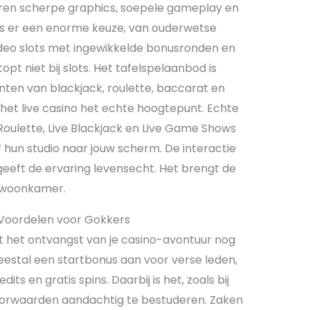
ren scherpe graphics, soepele gameplay en
s is er een enorme keuze, van ouderwetse
ideo slots met ingewikkelde bonusronden en
pt niet bij slots. Het tafelspelaanbod is
ten van blackjack, roulette, baccarat en
 is het live casino het echte hoogtepunt. Echte
 Roulette, Live Blackjack en Live Game Shows
f hun studio naar jouw scherm. De interactie
eeft de ervaring levensecht. Het brengt de
e woonkamer.
 Voordelen voor Gokkers
t het ontvangst van je casino-avontuur nog
eestal een startbonus aan voor verse leden,
s en gratis spins. Daarbij is het, zoals bij
voorwaarden aandachtig te bestuderen. Zaken