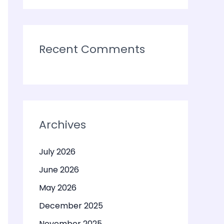
Recent Comments
Archives
July 2026
June 2026
May 2026
December 2025
November 2025