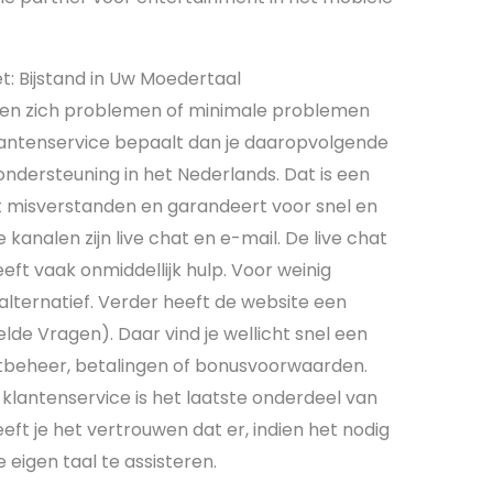
t: Bijstand in Uw Moedertaal
en zich problemen of minimale problemen
antenservice bepaalt dan je daaropvolgende
ondersteuning in het Nederlands. Dat is een
t misverstanden en garandeert voor snel en
 kanalen zijn live chat en e-mail. De live chat
ft vaak onmiddellijk hulp. Voor weinig
alternatief. Verder heeft de website een
lde Vragen). Daar vind je wellicht snel een
beheer, betalingen of bonusvoorwaarden.
lantenservice is het laatste onderdeel van
ft je het vertrouwen dat er, indien het nodig
e eigen taal te assisteren.