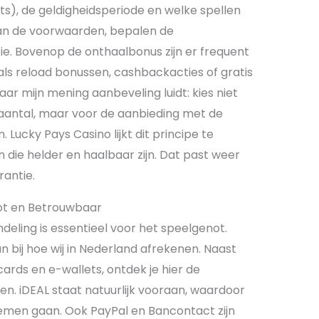
s), de geldigheidsperiode en welke spellen
 van de voorwaarden, bepalen de
e. Bovenop de onthaalbonus zijn er frequent
als reload bonussen, cashbackacties of gratis
ar mijn mening aanbeveling luidt: kies niet
aantal, maar voor de aanbieding met de
Lucky Pays Casino lijkt dit principe te
 die helder en haalbaar zijn. Dat past weer
rantie.
lot en Betrouwbaar
deling is essentieel voor het speelgenot.
 bij hoe wij in Nederland afrekenen. Naast
cards en e-wallets, ontdek je hier de
en. iDEAL staat natuurlijk vooraan, waardoor
lemen gaan. Ook PayPal en Bancontact zijn