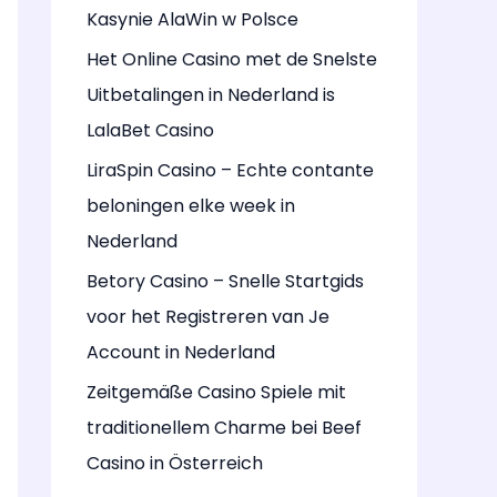
Kasynie AlaWin w Polsce
o
r
Het Online Casino met de Snelste
:
Uitbetalingen in Nederland is
LalaBet Casino
LiraSpin Casino – Echte contante
beloningen elke week in
Nederland
Betory Casino – Snelle Startgids
voor het Registreren van Je
Account in Nederland
Zeitgemäße Casino Spiele mit
traditionellem Charme bei Beef
Casino in Österreich