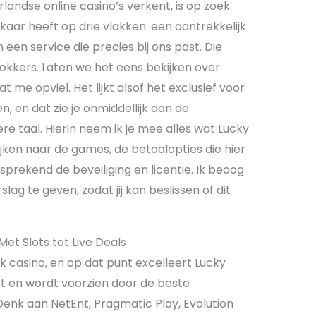
erlandse online casino’s verkent, is op zoek
kaar heeft op drie vlakken: een aantrekkelijk
een service die precies bij ons past. Die
okkers. Laten we het eens bekijken over
 me opviel. Het lijkt alsof het exclusief voor
, en dat zie je onmiddellijk aan de
re taal. Hierin neem ik je mee alles wat Lucky
jken naar de games, de betaalopties die hier
sprekend de beveiliging en licentie. Ik beoog
lag te geven, zodat jij kan beslissen of dit
et Slots tot Live Deals
k casino, en op dat punt excelleert Lucky
oot en wordt voorzien door de beste
Denk aan NetEnt, Pragmatic Play, Evolution