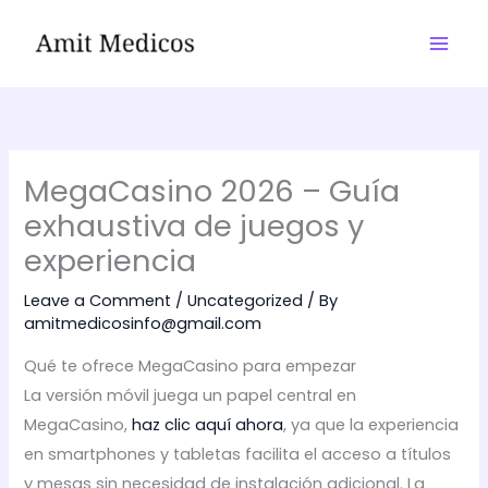
Skip
to
content
MegaCasino 2026 – Guía
exhaustiva de juegos y
experiencia
Leave a Comment
/
Uncategorized
/ By
amitmedicosinfo@gmail.com
Qué te ofrece MegaCasino para empezar
La versión móvil juega un papel central en
MegaCasino,
haz clic aquí ahora
, ya que la experiencia
en smartphones y tabletas facilita el acceso a títulos
y mesas sin necesidad de instalación adicional. La