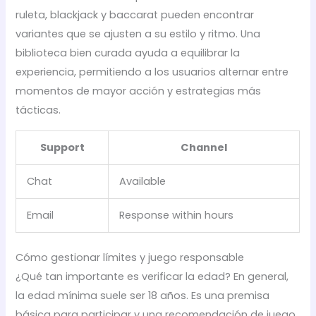
ruleta, blackjack y baccarat pueden encontrar
variantes que se ajusten a su estilo y ritmo. Una
biblioteca bien curada ayuda a equilibrar la
experiencia, permitiendo a los usuarios alternar entre
momentos de mayor acción y estrategias más
tácticas.
Support
Channel
Chat
Available
Email
Response within hours
Cómo gestionar límites y juego responsable
¿Qué tan importante es verificar la edad? En general,
la edad mínima suele ser 18 años. Es una premisa
básica para participar y una recomendación de juego