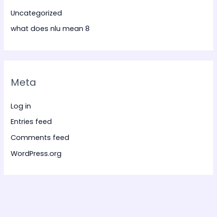
Uncategorized
what does nlu mean 8
Meta
Log in
Entries feed
Comments feed
WordPress.org