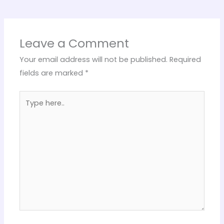
Leave a Comment
Your email address will not be published.
Required
fields are marked
*
Type
here..