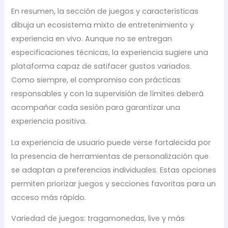
En resumen, la sección de juegos y características
dibuja un ecosistema mixto de entretenimiento y
experiencia en vivo. Aunque no se entregan
especificaciones técnicas, la experiencia sugiere una
plataforma capaz de satifacer gustos variados.
Como siempre, el compromiso con prácticas
responsables y con la supervisión de límites deberá
acompañar cada sesión para garantizar una
experiencia positiva.
La experiencia de usuario puede verse fortalecida por
la presencia de herramientas de personalización que
se adaptan a preferencias individuales. Estas opciones
permiten priorizar juegos y secciones favoritas para un
acceso más rápido.
Variedad de juegos: tragamonedas, live y más