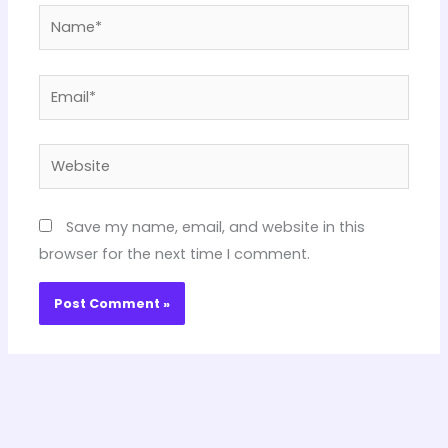
Name*
Email*
Website
Save my name, email, and website in this
browser for the next time I comment.