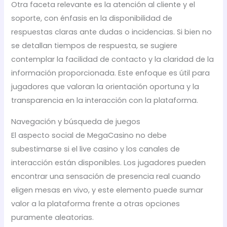
Otra faceta relevante es la atención al cliente y el
soporte, con énfasis en la disponibilidad de
respuestas claras ante dudas o incidencias. Si bien no
se detallan tiempos de respuesta, se sugiere
contemplar la facilidad de contacto y la claridad de la
información proporcionada. Este enfoque es útil para
jugadores que valoran la orientación oportuna y la
transparencia en la interacción con la plataforma.
Navegación y búsqueda de juegos
El aspecto social de MegaCasino no debe
subestimarse si el live casino y los canales de
interacción están disponibles. Los jugadores pueden
encontrar una sensación de presencia real cuando
eligen mesas en vivo, y este elemento puede sumar
valor a la plataforma frente a otras opciones
puramente aleatorias.