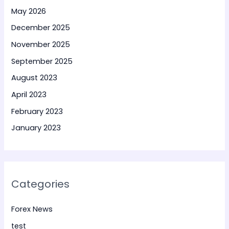
May 2026
December 2025
November 2025
September 2025
August 2023
April 2023
February 2023
January 2023
Categories
Forex News
test