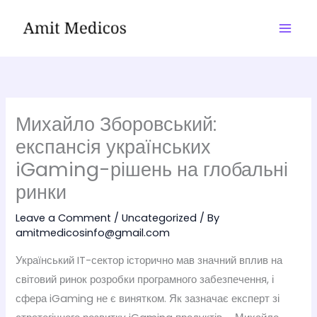
Skip
to
content
Михайло Зборовський:
експансія українських
iGaming-рішень на глобальні
ринки
Leave a Comment
/
Uncategorized
/ By
amitmedicosinfo@gmail.com
Український IT-сектор історично мав значний вплив на
світовий ринок розробки програмного забезпечення, і
сфера iGaming не є винятком. Як зазначає експерт зі