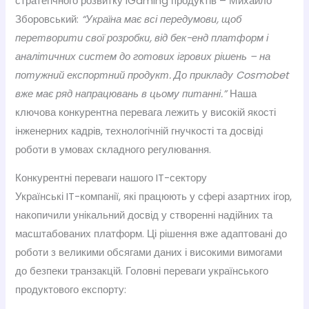
стратегічного розвитку iGaming продуктів – Михайло
Зборовський:
“Україна має всі передумови, щоб
перетворити свої розробки, від бек-енд платформ і
аналітичних систем до готових ігрових рішень – на
потужний експортний продукт. До прикладу Cosmobet
вже має ряд напрацювань в цьому питанні.”
Наша
ключова конкурентна перевага лежить у високій якості
інженерних кадрів, технологічній гнучкості та досвіді
роботи в умовах складного регулювання.
Конкурентні переваги нашого IT-сектору
Українські IT-компанії, які працюють у сфері азартних ігор,
накопичили унікальний досвід у створенні надійних та
масштабованих платформ. Ці рішення вже адаптовані до
роботи з великими обсягами даних і високими вимогами
до безпеки транзакцій. Головні переваги українського
продуктового експорту: