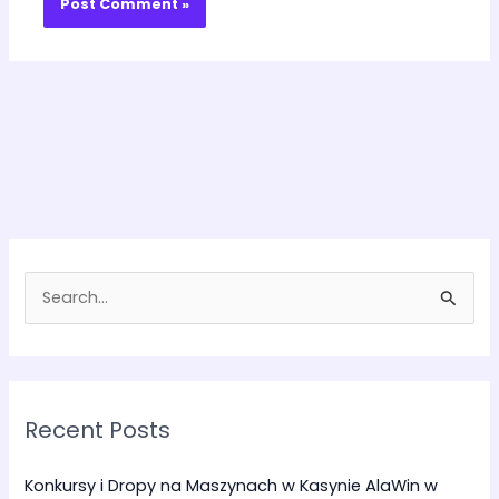
S
e
a
r
Recent Posts
c
h
Konkursy i Dropy na Maszynach w Kasynie AlaWin w
f