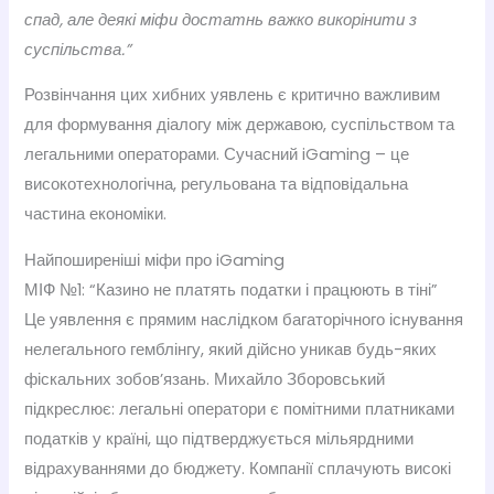
спад, але деякі міфи достатнь важко викорінити з
суспільства.”
Розвінчання цих хибних уявлень є критично важливим
для формування діалогу між державою, суспільством та
легальними операторами. Сучасний iGaming – це
високотехнологічна, регульована та відповідальна
частина економіки.
Найпоширеніші міфи про iGaming
МІФ №1: “Казино не платять податки і працюють в тіні”
Це уявлення є прямим наслідком багаторічного існування
нелегального гемблінгу, який дійсно уникав будь-яких
фіскальних зобов’язань. Михайло Зборовський
підкреслює: легальні оператори є помітними платниками
податків у країні, що підтверджується мільярдними
відрахуваннями до бюджету. Компанії сплачують високі