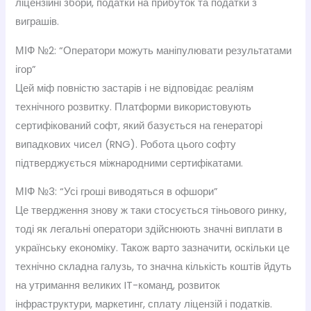
ліцензійні збори, податки на прибуток та податки з
виграшів.
МІФ №2: “Оператори можуть маніпулювати результатами
ігор”
Цей міф повністю застарів і не відповідає реаліям
технічного розвитку. Платформи використовують
сертифікований софт, який базується на генераторі
випадкових чисел (RNG). Робота цього софту
підтверджується міжнародними сертифікатами.
МІФ №3: “Усі гроші виводяться в офшори”
Це твердження знову ж таки стосується тіньового ринку,
тоді як легальні оператори здійснюють значні виплати в
українську економіку. Також варто зазначити, оскільки це
технічно складна галузь, то значна кількість коштів йдуть
на утримання великих IT-команд, розвиток
інфраструктури, маркетинг, сплату ліцензій і податків.