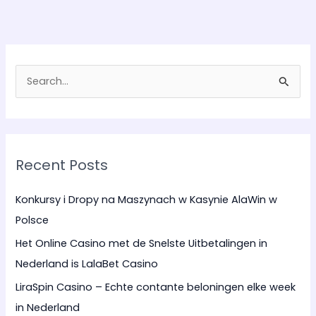
S
e
a
r
Recent Posts
c
h
Konkursy i Dropy na Maszynach w Kasynie AlaWin w
f
Polsce
o
Het Online Casino met de Snelste Uitbetalingen in
r
Nederland is LalaBet Casino
:
LiraSpin Casino – Echte contante beloningen elke week
in Nederland