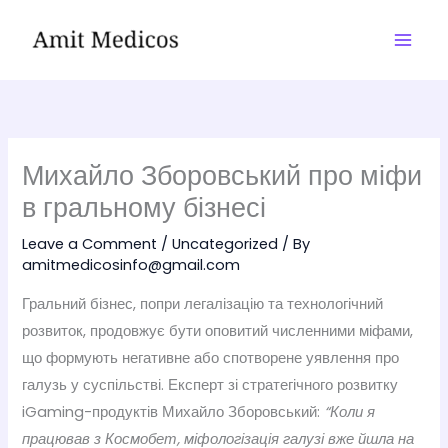
Skip
to
content
Михайло Зборовський про міфи
в гральному бізнесі
Leave a Comment
/
Uncategorized
/ By
amitmedicosinfo@gmail.com
Гральний бізнес, попри легалізацію та технологічний
розвиток, продовжує бути оповитий численними міфами,
що формують негативне або спотворене уявлення про
галузь у суспільстві. Експерт зі стратегічного розвитку
iGaming-продуктів Михайло Зборовський:
“Коли я
працював з Космобет, міфологізація галузі вже йшла на