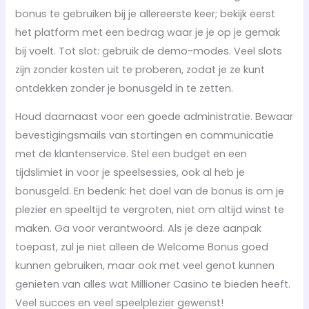
bonus te gebruiken bij je allereerste keer; bekijk eerst
het platform met een bedrag waar je je op je gemak
bij voelt. Tot slot: gebruik de demo-modes. Veel slots
zijn zonder kosten uit te proberen, zodat je ze kunt
ontdekken zonder je bonusgeld in te zetten.
Houd daarnaast voor een goede administratie. Bewaar
bevestigingsmails van stortingen en communicatie
met de klantenservice. Stel een budget en een
tijdslimiet in voor je speelsessies, ook al heb je
bonusgeld. En bedenk: het doel van de bonus is om je
plezier en speeltijd te vergroten, niet om altijd winst te
maken. Ga voor verantwoord. Als je deze aanpak
toepast, zul je niet alleen de Welcome Bonus goed
kunnen gebruiken, maar ook met veel genot kunnen
genieten van alles wat Millioner Casino te bieden heeft.
Veel succes en veel speelplezier gewenst!