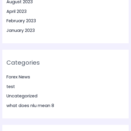
August 2023
April 2023
February 2023
January 2023
Categories
Forex News
test
Uncategorized
what does nlu mean 8