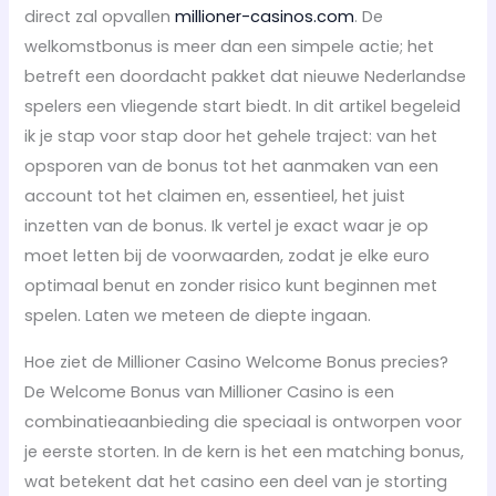
direct zal opvallen
millioner-casinos.com
. De
welkomstbonus is meer dan een simpele actie; het
betreft een doordacht pakket dat nieuwe Nederlandse
spelers een vliegende start biedt. In dit artikel begeleid
ik je stap voor stap door het gehele traject: van het
opsporen van de bonus tot het aanmaken van een
account tot het claimen en, essentieel, het juist
inzetten van de bonus. Ik vertel je exact waar je op
moet letten bij de voorwaarden, zodat je elke euro
optimaal benut en zonder risico kunt beginnen met
spelen. Laten we meteen de diepte ingaan.
Hoe ziet de Millioner Casino Welcome Bonus precies?
De Welcome Bonus van Millioner Casino is een
combinatieaanbieding die speciaal is ontworpen voor
je eerste storten. In de kern is het een matching bonus,
wat betekent dat het casino een deel van je storting