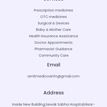
Prescription medicines
OTC medicines
Surgical & Devices
Baby & Mother Care
Health Insurance Assistance
Doctor Appointments
Pharmacist Guidance
Community Care
Email
amitmedicosinfo@gmail.com
Address
Inside New Building,Sewak Sabha Hospital,Hisar-