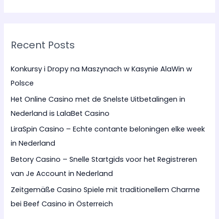
e
a
r
Recent Posts
c
h
Konkursy i Dropy na Maszynach w Kasynie AlaWin w
f
Polsce
o
Het Online Casino met de Snelste Uitbetalingen in
r
Nederland is LalaBet Casino
:
LiraSpin Casino – Echte contante beloningen elke week
in Nederland
Betory Casino – Snelle Startgids voor het Registreren
van Je Account in Nederland
Zeitgemäße Casino Spiele mit traditionellem Charme
bei Beef Casino in Österreich