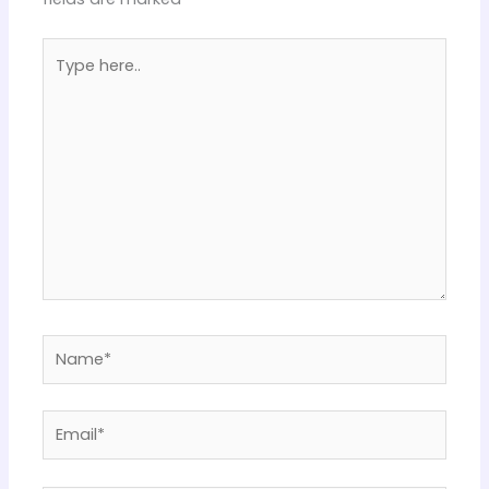
Type
here..
Name*
Email*