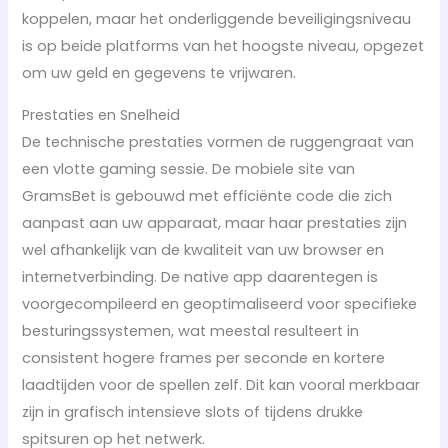
koppelen, maar het onderliggende beveiligingsniveau
is op beide platforms van het hoogste niveau, opgezet
om uw geld en gegevens te vrijwaren.
Prestaties en Snelheid
De technische prestaties vormen de ruggengraat van
een vlotte gaming sessie. De mobiele site van
GramsBet is gebouwd met efficiënte code die zich
aanpast aan uw apparaat, maar haar prestaties zijn
wel afhankelijk van de kwaliteit van uw browser en
internetverbinding. De native app daarentegen is
voorgecompileerd en geoptimaliseerd voor specifieke
besturingssystemen, wat meestal resulteert in
consistent hogere frames per seconde en kortere
laadtijden voor de spellen zelf. Dit kan vooral merkbaar
zijn in grafisch intensieve slots of tijdens drukke
spitsuren op het netwerk.