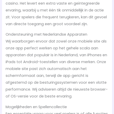
casino. Het levert een extra vaste en geïntegreerde
ervaring, waarbij u met één tik onmiddellijk in de actie
zit. Voor spelers die frequent terugkeren, kan dit gevoel
van directe toegang een groot voordeel zijn.
Ondersteuning met Nederlandse Apparaten
Wij waarborgen ervoor dat zowel onze mobiele site als
onze app perfect werken op het gehele scala aan
apparaten dat populair is in Nederland, van iPhones en
iPads tot Android-toestellen van diverse merken. Onze
mobiele site past zich automatisch aan het
schermformaat aan, terwijl de app gericht is
afgestemd op de besturingssystemen voor een vlotte
performance. Wij adviseren altijd de nieuwste browser-
of OS-versie voor de beste ervaring.
Mogelijkheden en Spellencollectie
Een essentiële vraag voor veel spelers is of alle functies