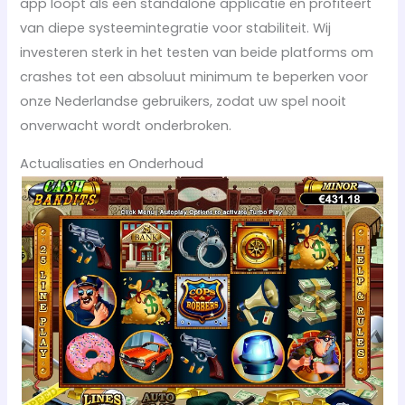
app loopt als een standalone applicatie en profiteert
van diepe systeemintegratie voor stabiliteit. Wij
investeren sterk in het testen van beide platforms om
crashes tot een absoluut minimum te beperken voor
onze Nederlandse gebruikers, zodat uw spel nooit
onverwacht wordt onderbroken.
Actualisaties en Onderhoud