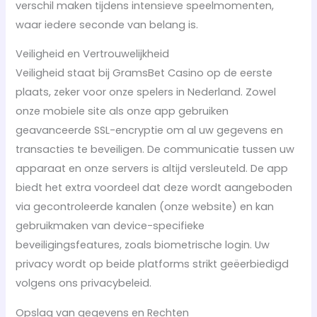
verschil maken tijdens intensieve speelmomenten,
waar iedere seconde van belang is.
Veiligheid en Vertrouwelijkheid
Veiligheid staat bij GramsBet Casino op de eerste
plaats, zeker voor onze spelers in Nederland. Zowel
onze mobiele site als onze app gebruiken
geavanceerde SSL-encryptie om al uw gegevens en
transacties te beveiligen. De communicatie tussen uw
apparaat en onze servers is altijd versleuteld. De app
biedt het extra voordeel dat deze wordt aangeboden
via gecontroleerde kanalen (onze website) en kan
gebruikmaken van device-specifieke
beveiligingsfeatures, zoals biometrische login. Uw
privacy wordt op beide platforms strikt geëerbiedigd
volgens ons privacybeleid.
Opslag van gegevens en Rechten