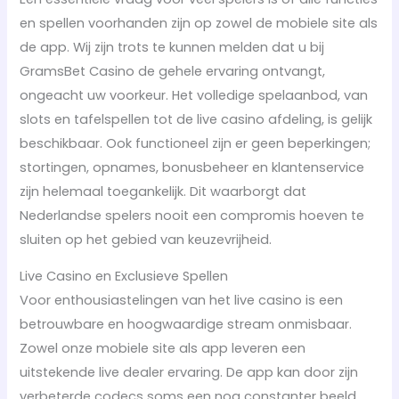
en spellen voorhanden zijn op zowel de mobiele site als
de app. Wij zijn trots te kunnen melden dat u bij
GramsBet Casino de gehele ervaring ontvangt,
ongeacht uw voorkeur. Het volledige spelaanbod, van
slots en tafelspellen tot de live casino afdeling, is gelijk
beschikbaar. Ook functioneel zijn er geen beperkingen;
stortingen, opnames, bonusbeheer en klantenservice
zijn helemaal toegankelijk. Dit waarborgt dat
Nederlandse spelers nooit een compromis hoeven te
sluiten op het gebied van keuzevrijheid.
Live Casino en Exclusieve Spellen
Voor enthousiastelingen van het live casino is een
betrouwbare en hoogwaardige stream onmisbaar.
Zowel onze mobiele site als app leveren een
uitstekende live dealer ervaring. De app kan door zijn
verbeterde codecs soms een nog constanter beeld