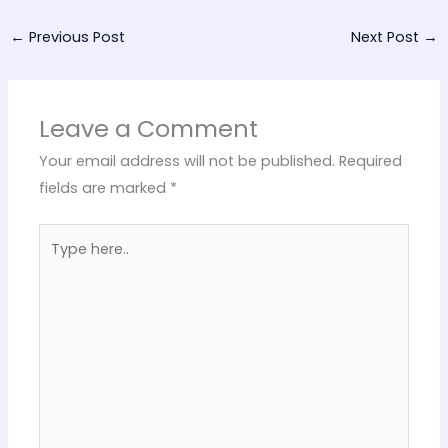
←
Previous Post
Next Post
→
Leave a Comment
Your email address will not be published.
Required
fields are marked
*
Type
here..