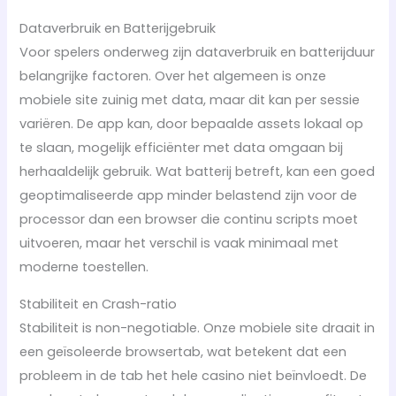
Dataverbruik en Batterijgebruik
Voor spelers onderweg zijn dataverbruik en batterijduur
belangrijke factoren. Over het algemeen is onze
mobiele site zuinig met data, maar dit kan per sessie
variëren. De app kan, door bepaalde assets lokaal op
te slaan, mogelijk efficiënter met data omgaan bij
herhaaldelijk gebruik. Wat batterij betreft, kan een goed
geoptimaliseerde app minder belastend zijn voor de
processor dan een browser die continu scripts moet
uitvoeren, maar het verschil is vaak minimaal met
moderne toestellen.
Stabiliteit en Crash-ratio
Stabiliteit is non-negotiable. Onze mobiele site draait in
een geïsoleerde browsertab, wat betekent dat een
probleem in de tab het hele casino niet beïnvloedt. De