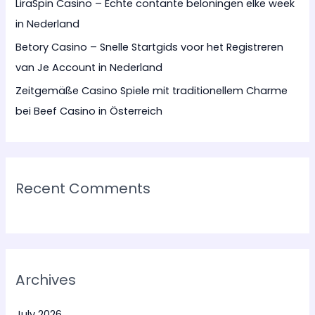
LiraSpin Casino – Echte contante beloningen elke week
in Nederland
Betory Casino – Snelle Startgids voor het Registreren
van Je Account in Nederland
Zeitgemäße Casino Spiele mit traditionellem Charme
bei Beef Casino in Österreich
Recent Comments
Archives
July 2026