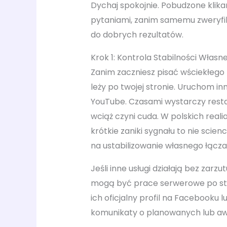
Dychaj spokojnie. Pobudzone klik
pytaniami, zanim samemu zweryfiku
do dobrych rezultatów.
Krok 1: Kontrola Stabilności Włas
Zanim zaczniesz pisać wściekłego 
leży po twojej stronie. Uruchom in
YouTube. Czasami wystarczy resta
wciąż czyni cuda. W polskich reali
krótkie zaniki sygnału to nie scien
na ustabilizowanie własnego łącza
Jeśli inne usługi działają bez zar
mogą być prace serwerowe po str
ich oficjalny profil na Facebooku 
komunikaty o planowanych lub aw