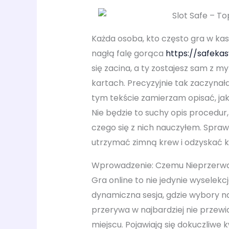
Każda osoba, kto często gra w kas
nagłą falę gorąca
https://safekas
się zacina, a ty zostajesz sam z 
kartach. Precyzyjnie tak zaczynał
tym tekście zamierzam opisać, jak
Nie będzie to suchy opis procedur,
czego się z nich nauczyłem. Spra
utrzymać zimną krew i odzyskać k
Wprowadzenie: Czemu Nieprzerw
Gra online to nie jedynie wyselekcj
dynamiczna sesja, gdzie wybory na
przerywa w najbardziej nie prze
miejscu. Pojawiają się dokuczliwe 