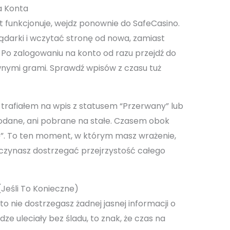
a Konta
et funkcjonuje, wejdz ponownie do SafeCasino.
darki i wczytać stronę od nowa, zamiast
 Po zalogowaniu na konto od razu przejdź do
tywnymi grami. Sprawdź wpisów z czasu tuż
trafiałem na wpis z statusem “Przerwany” lub
 dodane, ani pobrane na stałe. Czasem obok
ę”. To ten moment, w którym masz wrażenie,
zaczynasz dostrzegać przejrzystość całego
(Jeśli To Konieczne)
o nie dostrzegasz żadnej jasnej informacji o
ze uleciały bez śladu, to znak, że czas na