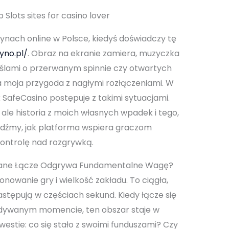
ynach online w Polsce, kiedyś doświadczy tę
yno.pl/
. Obraz na ekranie zamiera, muzyczka
myślami o przerwanym spinnie czy otwartych
a moja przygoda z nagłymi rozłączeniami. W
 SafeCasino postępuje z takimi sytuacjami.
 ale historia z moich własnych wpadek i tego,
wdźmy, jak platforma wspiera graczom
ontrolę nad rozgrywką.
ane Łącze Odgrywa Fundamentalne Wagę?
onowanie gry i wielkość zakładu. To ciągła,
stępują w częściach sekund. Kiedy łącze się
widywanym momencie, ten obszar staje w
kwestie: co się stało z swoimi funduszami? Czy