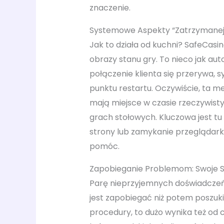
znaczenie.
Systemowe Aspekty “Zatrzymanej
Jak to działa od kuchni? SafeCasi
obrazy stanu gry. To nieco jak a
połączenie klienta się przerywa, 
punktu restartu. Oczywiście, ta m
mają miejsce w czasie rzeczywist
grach stołowych. Kluczowa jest t
strony lub zamykanie przeglądarki
pomóc.
Zapobieganie Problemom: Swoje
Parę nieprzyjemnych doświadczeń 
jest zapobiegać niż potem poszuk
procedury, to dużo wynika też od c