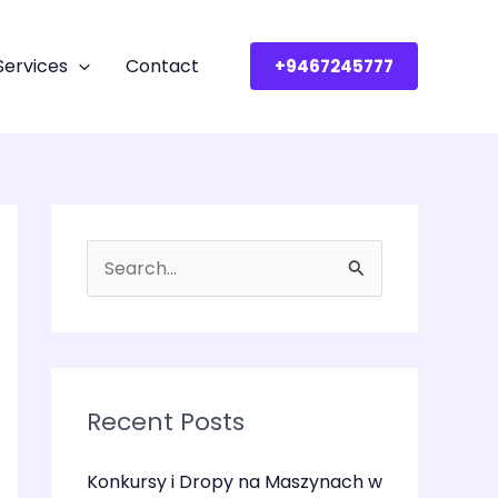
Services
Contact
+9467245777
S
e
a
r
c
Recent Posts
h
Konkursy i Dropy na Maszynach w
f