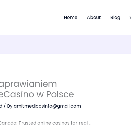
Home
About
Blog
 Naprawianiem
eCasino w Polsce
d
/ By
amitmedicosinfo@gmail.com