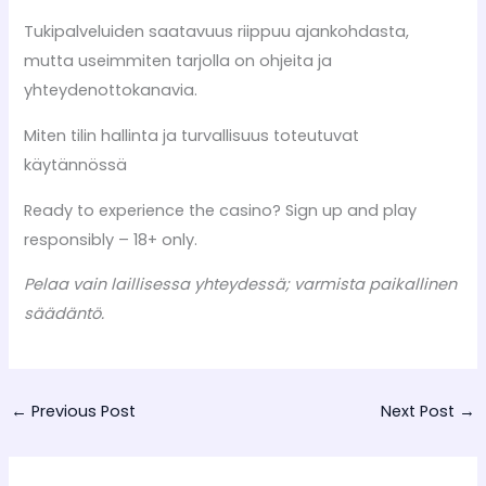
Tukipalveluiden saatavuus riippuu ajankohdasta,
mutta useimmiten tarjolla on ohjeita ja
yhteydenottokanavia.
Miten tilin hallinta ja turvallisuus toteutuvat
käytännössä
Ready to experience the casino? Sign up and play
responsibly – 18+ only.
Pelaa vain laillisessa yhteydessä; varmista paikallinen
säädäntö.
←
Previous Post
Next Post
→