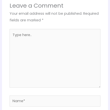
Leave a Comment
Your email address will not be published.
Required
fields are marked
*
Type
here..
Name*