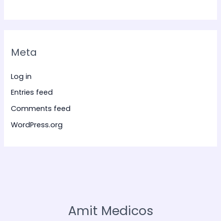
Meta
Log in
Entries feed
Comments feed
WordPress.org
Amit Medicos