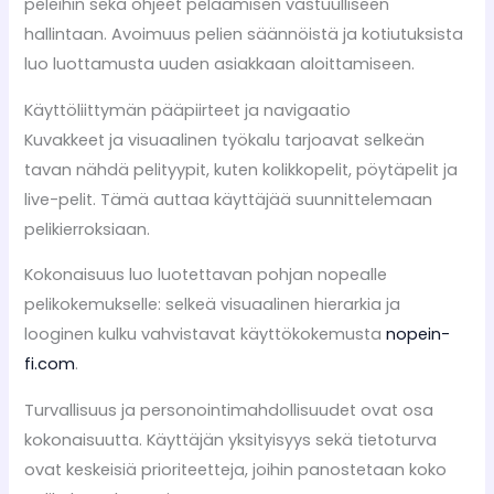
peleihin sekä ohjeet pelaamisen vastuulliseen
hallintaan. Avoimuus pelien säännöistä ja kotiutuksista
luo luottamusta uuden asiakkaan aloittamiseen.
Käyttöliittymän pääpiirteet ja navigaatio
Kuvakkeet ja visuaalinen työkalu tarjoavat selkeän
tavan nähdä pelityypit, kuten kolikkopelit, pöytäpelit ja
live-pelit. Tämä auttaa käyttäjää suunnittelemaan
pelikierroksiaan.
Kokonaisuus luo luotettavan pohjan nopealle
pelikokemukselle: selkeä visuaalinen hierarkia ja
looginen kulku vahvistavat käyttökokemusta
nopein-
fi.com
.
Turvallisuus ja personointimahdollisuudet ovat osa
kokonaisuutta. Käyttäjän yksityisyys sekä tietoturva
ovat keskeisiä prioriteetteja, joihin panostetaan koko