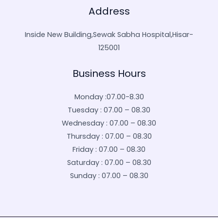
Address
Inside New Building,Sewak Sabha Hospital,Hisar-
125001
Business Hours
Monday :07.00-8.30
Tuesday : 07.00 – 08.30
Wednesday : 07.00 – 08.30
Thursday : 07.00 – 08.30
Friday : 07.00 – 08.30
Saturday : 07.00 – 08.30
Sunday : 07.00 – 08.30