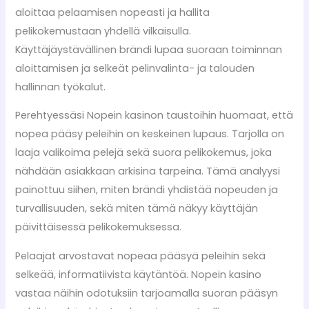
aloittaa pelaamisen nopeasti ja hallita
pelikokemustaan yhdellä vilkaisulla.
Käyttäjäystävällinen brändi lupaa suoraan toiminnan
aloittamisen ja selkeät pelinvalinta- ja talouden
hallinnan työkalut.
Perehtyessäsi Nopein kasinon taustoihin huomaat, että
nopea pääsy peleihin on keskeinen lupaus. Tarjolla on
laaja valikoima pelejä sekä suora pelikokemus, joka
nähdään asiakkaan arkisina tarpeina. Tämä analyysi
painottuu siihen, miten brändi yhdistää nopeuden ja
turvallisuuden, sekä miten tämä näkyy käyttäjän
päivittäisessä pelikokemuksessa.
Pelaajat arvostavat nopeaa pääsyä peleihin sekä
selkeää, informatiivista käytäntöä. Nopein kasino
vastaa näihin odotuksiin tarjoamalla suoran pääsyn