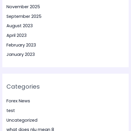
November 2025
September 2025
August 2023
April 2023
February 2023
January 2023
Categories
Forex News
test
Uncategorized
what does nlu mean 8