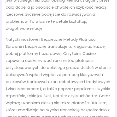
jest w zasięgu ręki. Dział obsługi klienta osiągalny przez
całą dobę, a ja osobiście chwalę ich szybkość reakcji i
rzeczowe, życzliwe podejście do rozwiązywania
problemów. To właśnie te detale kształtują
długotrwałe relacje.
Natychmiastowe i Bezpieczne Metody Płatności
Sprawne i bezpieczne transakcje to kręgosłup każdej
dobrej platformy hazardowej. OnlySpins Casino
zapewnia obszerny wachlarz metod płatności
przystosowanych do polskiego gracza. Jesteś w stanie
dokonywać wpłat i wypłat za pomocą klasycznych
przelewów bankowych, kart debetowych i kredytowych
(Visa, Mastercard), a także poprzez popularne i szybkie
e-portfele, takie jak Skrill, Neteller czy MuchBetter. Coraz
większą uznaniem cieszą się także płatności BLIK-iem,
które umożliwiają na szybką transakcję bezpośrednio z
konta bankowego. Każda z tych metod jest chroniona