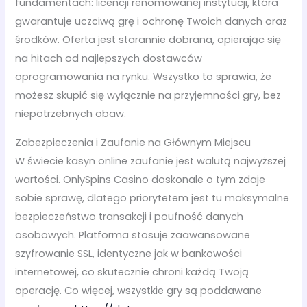
fundamentach: licencji renomowanej instytucji, która
gwarantuje uczciwą grę i ochronę Twoich danych oraz
środków. Oferta jest starannie dobrana, opierając się
na hitach od najlepszych dostawców
oprogramowania na rynku. Wszystko to sprawia, że
możesz skupić się wyłącznie na przyjemności gry, bez
niepotrzebnych obaw.
Zabezpieczenia i Zaufanie na Głównym Miejscu
W świecie kasyn online zaufanie jest walutą najwyższej
wartości. OnlySpins Casino doskonale o tym zdaje
sobie sprawę, dlatego priorytetem jest tu maksymalne
bezpieczeństwo transakcji i poufność danych
osobowych. Platforma stosuje zaawansowane
szyfrowanie SSL, identyczne jak w bankowości
internetowej, co skutecznie chroni każdą Twoją
operację. Co więcej, wszystkie gry są poddawane