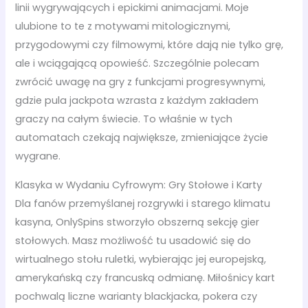
linii wygrywających i epickimi animacjami. Moje
ulubione to te z motywami mitologicznymi,
przygodowymi czy filmowymi, które dają nie tylko grę,
ale i wciągającą opowieść. Szczególnie polecam
zwrócić uwagę na gry z funkcjami progresywnymi,
gdzie pula jackpota wzrasta z każdym zakładem
graczy na całym świecie. To właśnie w tych
automatach czekają największe, zmieniające życie
wygrane.
Klasyka w Wydaniu Cyfrowym: Gry Stołowe i Karty
Dla fanów przemyślanej rozgrywki i starego klimatu
kasyna, OnlySpins stworzyło obszerną sekcję gier
stołowych. Masz możliwość tu usadowić się do
wirtualnego stołu ruletki, wybierając jej europejską,
amerykańską czy francuską odmianę. Miłośnicy kart
pochwalą liczne warianty blackjacka, pokera czy