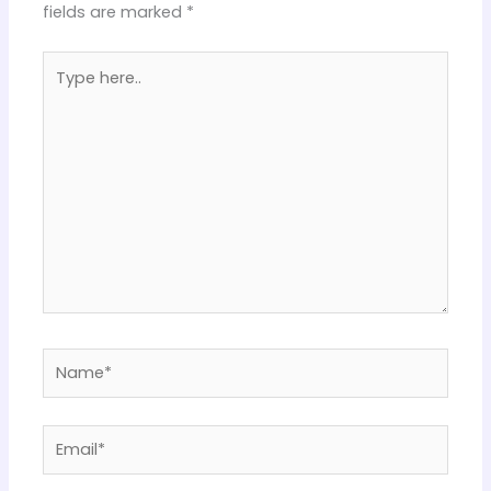
fields are marked
*
Type
here..
Name*
Email*