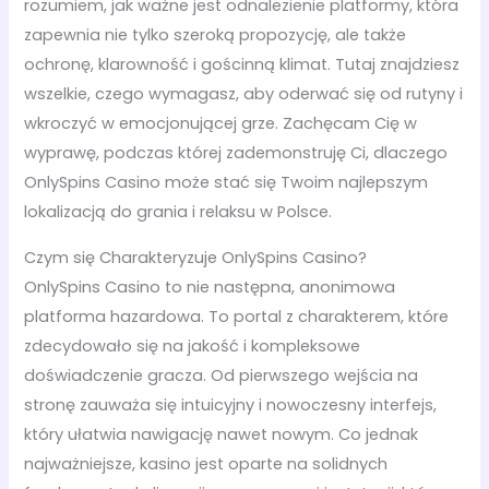
rozumiem, jak ważne jest odnalezienie platformy, która
zapewnia nie tylko szeroką propozycję, ale także
ochronę, klarowność i gościnną klimat. Tutaj znajdziesz
wszelkie, czego wymagasz, aby oderwać się od rutyny i
wkroczyć w emocjonującej grze. Zachęcam Cię w
wyprawę, podczas której zademonstruję Ci, dlaczego
OnlySpins Casino może stać się Twoim najlepszym
lokalizacją do grania i relaksu w Polsce.
Czym się Charakteryzuje OnlySpins Casino?
OnlySpins Casino to nie następna, anonimowa
platforma hazardowa. To portal z charakterem, które
zdecydowało się na jakość i kompleksowe
doświadczenie gracza. Od pierwszego wejścia na
stronę zauważa się intuicyjny i nowoczesny interfejs,
który ułatwia nawigację nawet nowym. Co jednak
najważniejsze, kasino jest oparte na solidnych