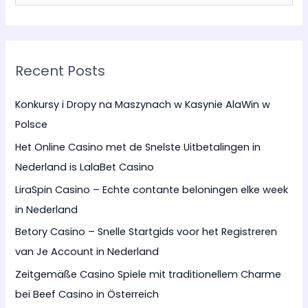
e
a
r
Recent Posts
c
h
Konkursy i Dropy na Maszynach w Kasynie AlaWin w
f
Polsce
o
Het Online Casino met de Snelste Uitbetalingen in
r
Nederland is LalaBet Casino
:
LiraSpin Casino – Echte contante beloningen elke week
in Nederland
Betory Casino – Snelle Startgids voor het Registreren
van Je Account in Nederland
Zeitgemäße Casino Spiele mit traditionellem Charme
bei Beef Casino in Österreich