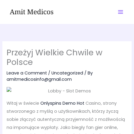
Skip
to
content
Przeżyj Wielkie Chwile w
Polsce
Leave a Comment
/
Uncategorized
/ By
amitmedicosinfo@gmail.com
Witaj w świecie
Onlyspins Demo Hot
Casino, strony
stworzonego z myślą o użytkownikach, którzy życzą
sobie złączyć autentyczną przyjemność z możliwością
na imponujące wypłaty. Jako biegły fan gier online,