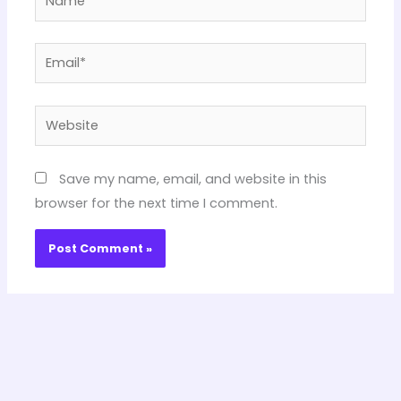
Email*
Website
Save my name, email, and website in this
browser for the next time I comment.