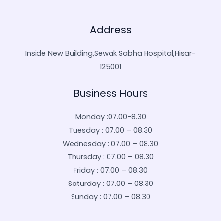
Address
Inside New Building,Sewak Sabha Hospital,Hisar-
125001
Business Hours
Monday :07.00-8.30
Tuesday : 07.00 – 08.30
Wednesday : 07.00 – 08.30
Thursday : 07.00 – 08.30
Friday : 07.00 – 08.30
Saturday : 07.00 – 08.30
Sunday : 07.00 – 08.30