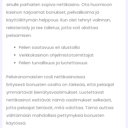
sinulle parhaiten sopiva nettikasino. Ota huomioon
kasinon tarjoamat bonukset, pelivalikoima ja
käyttöliittymän helppous. Kun olet tehnyt valinnan,
rekisteröidy ja tee talletus, jotta voit aloittaa
pelaamisen.
Pelien saatavuus eri alustoilla
Verkkokasinon ohjelmistotoimittajat
Pelien turvallisuus ja luotettavuus
Peliviranomaisten rooli nettikasinoissa
Erityisesti bonusten osalta on tärkeää, että pelaajat
ymmärtävät kierrätysvaatimukset. Luotettavat
nettikasinot esittävät nämä vaatimukset selkeästi,
jotta pelaajat tietävät, mitä odottaa. Tämä auttaa
välttämään mahdollisia pettymyksiä bonusten
käytössä.