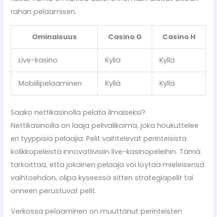
rahan pelaamisen.
Ominaisuus
Casino G
Casino H
Live-kasino
Kyllä
Kyllä
Mobiilipelaaminen
Kyllä
Kyllä
Saako nettikasinolla pelata ilmaiseksi?
Nettikasinoilla on laaja pelivalikoima, joka houkuttelee
eri tyyppisiä pelaajia. Pelit vaihtelevat perinteisistä
kolikkopeleistä innovatiivisiin live-kasinopeleihin. Tämä
tarkoittaa, että jokainen pelaaja voi löytää mieleisensä
vaihtoehdon, olipa kyseessä sitten strategiapelit tai
onneen perustuvat pelit.
Verkossa pelaaminen on muuttanut perinteisten