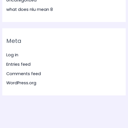
Uncategorized
what does nlu mean 8
Meta
Log in
Entries feed
Comments feed
WordPress.org