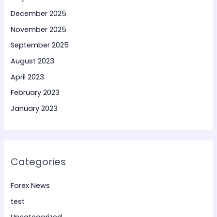
December 2025
November 2025
September 2025
August 2023
April 2023
February 2023
January 2023
Categories
Forex News
test