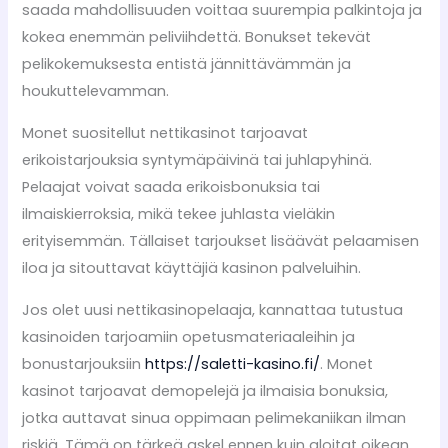
saada mahdollisuuden voittaa suurempia palkintoja ja
kokea enemmän peliviihdettä. Bonukset tekevät
pelikokemuksesta entistä jännittävämmän ja
houkuttelevamman.
Monet suositellut nettikasinot tarjoavat
erikoistarjouksia syntymäpäivinä tai juhlapyhinä.
Pelaajat voivat saada erikoisbonuksia tai
ilmaiskierroksia, mikä tekee juhlasta vieläkin
erityisemmän. Tällaiset tarjoukset lisäävät pelaamisen
iloa ja sitouttavat käyttäjiä kasinon palveluihin.
Jos olet uusi nettikasinopelaaja, kannattaa tutustua
kasinoiden tarjoamiin opetusmateriaaleihin ja
bonustarjouksiin
https://saletti-kasino.fi/
. Monet
kasinot tarjoavat demopelejä ja ilmaisia bonuksia,
jotka auttavat sinua oppimaan pelimekaniikan ilman
riskiä. Tämä on tärkeä askel ennen kuin aloitat oikean