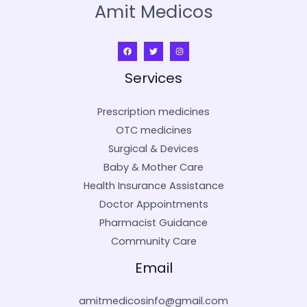
Amit Medicos
Services
Prescription medicines
OTC medicines
Surgical & Devices
Baby & Mother Care
Health Insurance Assistance
Doctor Appointments
Pharmacist Guidance
Community Care
Email
amitmedicosinfo@gmail.com