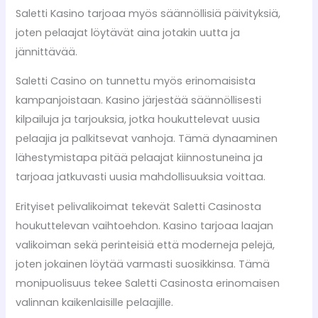
Saletti Kasino tarjoaa myös säännöllisiä päivityksiä,
joten pelaajat löytävät aina jotakin uutta ja
jännittävää.
Saletti Casino on tunnettu myös erinomaisista
kampanjoistaan. Kasino järjestää säännöllisesti
kilpailuja ja tarjouksia, jotka houkuttelevat uusia
pelaajia ja palkitsevat vanhoja. Tämä dynaaminen
lähestymistapa pitää pelaajat kiinnostuneina ja
tarjoaa jatkuvasti uusia mahdollisuuksia voittaa.
Erityiset pelivalikoimat tekevät Saletti Casinosta
houkuttelevan vaihtoehdon. Kasino tarjoaa laajan
valikoiman sekä perinteisiä että moderneja pelejä,
joten jokainen löytää varmasti suosikkinsa. Tämä
monipuolisuus tekee Saletti Casinosta erinomaisen
valinnan kaikenlaisille pelaajille.