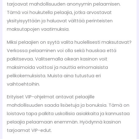
tarjoavat mahdollisuuden anonyymin pelaamisen.
Tämä voi houkutella pelaajia, jotka arvostavat
yksityisyyttään ja haluavat välttää perinteisten
maksutapojen vaatimuksia.
Miksi pelaajien on syytä valita huolellisesti maksutavat?
Verkossa pelaaminen voi olla sekä hauskaa että
palkitsevaa. Valitsemalla oikean kasinon voit
maksimoida voittosi ja nauttia erinomaisista
pelikokemuksista. Muista aina tutustua eri
vaihtoehtoihin.
Erityiset VIP-ohjelmat antavat pelaajille
mahdollisuuden saada lisäetuja ja bonuksia. Tämä on
loistava tapa palkita uskollisia asiakkaita ja kannustaa
pelaajia pelaamaan enemmän. Hyödynnä kasinon
tarjoamat VIP-edut.