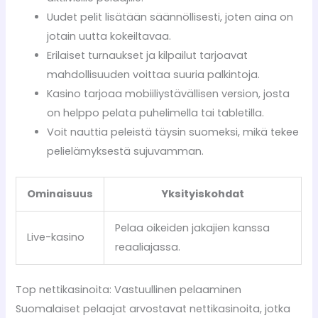
Uudet pelit lisätään säännöllisesti, joten aina on
jotain uutta kokeiltavaa.
Erilaiset turnaukset ja kilpailut tarjoavat
mahdollisuuden voittaa suuria palkintoja.
Kasino tarjoaa mobiiliystävällisen version, josta
on helppo pelata puhelimella tai tabletilla.
Voit nauttia peleistä täysin suomeksi, mikä tekee
pelielämyksestä sujuvamman.
Ominaisuus
Yksityiskohdat
Pelaa oikeiden jakajien kanssa
Live-kasino
reaaliajassa.
Top nettikasinoita: Vastuullinen pelaaminen
Suomalaiset pelaajat arvostavat nettikasinoita, jotka