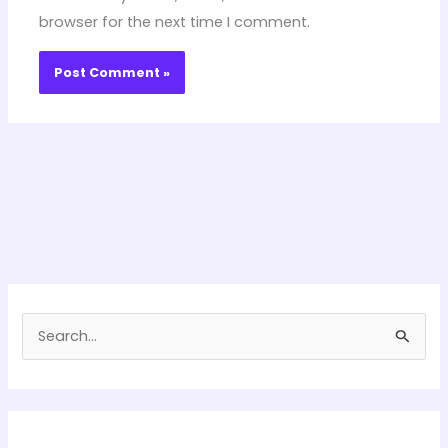
browser for the next time I comment.
S
e
a
r