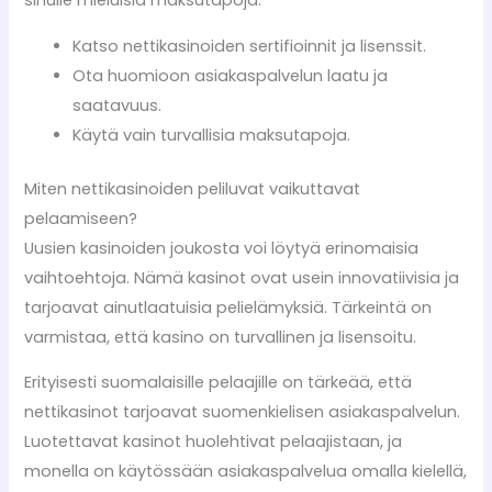
sinulle mieluisia maksutapoja.
Katso nettikasinoiden sertifioinnit ja lisenssit.
Ota huomioon asiakaspalvelun laatu ja
saatavuus.
Käytä vain turvallisia maksutapoja.
Miten nettikasinoiden peliluvat vaikuttavat
pelaamiseen?
Uusien kasinoiden joukosta voi löytyä erinomaisia
vaihtoehtoja. Nämä kasinot ovat usein innovatiivisia ja
tarjoavat ainutlaatuisia pelielämyksiä. Tärkeintä on
varmistaa, että kasino on turvallinen ja lisensoitu.
Erityisesti suomalaisille pelaajille on tärkeää, että
nettikasinot tarjoavat suomenkielisen asiakaspalvelun.
Luotettavat kasinot huolehtivat pelaajistaan, ja
monella on käytössään asiakaspalvelua omalla kielellä,