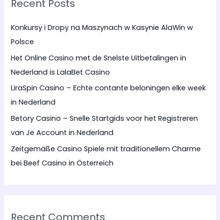
Recent Posts
c
h
Konkursy i Dropy na Maszynach w Kasynie AlaWin w
f
Polsce
o
Het Online Casino met de Snelste Uitbetalingen in
r
Nederland is LalaBet Casino
:
LiraSpin Casino – Echte contante beloningen elke week
in Nederland
Betory Casino – Snelle Startgids voor het Registreren
van Je Account in Nederland
Zeitgemäße Casino Spiele mit traditionellem Charme
bei Beef Casino in Österreich
Recent Comments