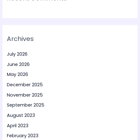
Archives
July 2026
June 2026
May 2026
December 2025
November 2025
September 2025
August 2023
April 2023
February 2023