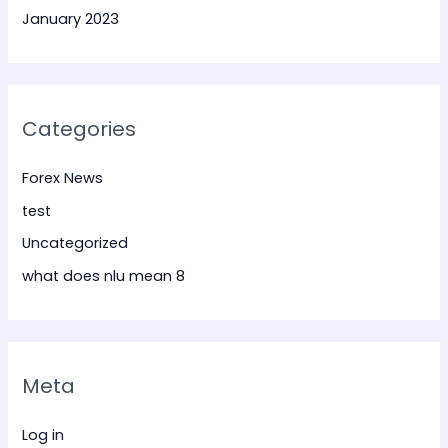
January 2023
Categories
Forex News
test
Uncategorized
what does nlu mean 8
Meta
Log in