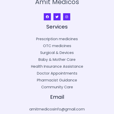
Amit Medicos
Services
Prescription medicines
OTC medicines
Surgical & Devices
Baby & Mother Care
Health Insurance Assistance
Doctor Appointments
Pharmacist Guidance
Community Care
Email
amitmedicosinfo@gmail.com