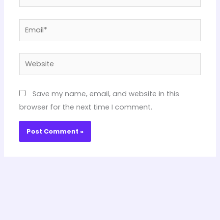
Email*
Website
Save my name, email, and website in this
browser for the next time I comment.