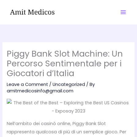
Skip
to
content
Piggy Bank Slot Machine: Un
Percorso Sentimentale per i
Giocatori d’Italia
Leave a Comment
/
Uncategorized
/ By
amitmedicosinfo@gmail.com
Nell’ambito dei casinò online, Piggy Bank Slot
rappresenta qualcosa di più di un semplice gioco. Per