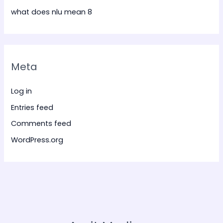
what does nlu mean 8
Meta
Log in
Entries feed
Comments feed
WordPress.org