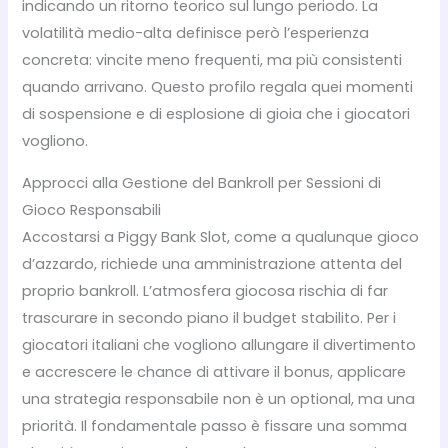
indicando un ritorno teorico sul lungo periodo. La
volatilità medio-alta definisce però l’esperienza
concreta: vincite meno frequenti, ma più consistenti
quando arrivano. Questo profilo regala quei momenti
di sospensione e di esplosione di gioia che i giocatori
vogliono.
Approcci alla Gestione del Bankroll per Sessioni di
Gioco Responsabili
Accostarsi a Piggy Bank Slot, come a qualunque gioco
d’azzardo, richiede una amministrazione attenta del
proprio bankroll. L’atmosfera giocosa rischia di far
trascurare in secondo piano il budget stabilito. Per i
giocatori italiani che vogliono allungare il divertimento
e accrescere le chance di attivare il bonus, applicare
una strategia responsabile non è un optional, ma una
priorità. Il fondamentale passo è fissare una somma