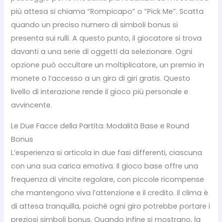
più attesa si chiama “Rompicapo” o “Pick Me”. Scatta
quando un preciso numero di simboli bonus si
presenta sui rulli. A questo punto, il giocatore si trova
davanti a una serie di oggetti da selezionare. Ogni
opzione può occultare un moltiplicatore, un premio in
monete o l’accesso a un giro di giri gratis. Questo
livello di interazione rende il gioco più personale e
avvincente.
Le Due Facce della Partita: Modalità Base e Round
Bonus
L’esperienza si articola in due fasi differenti, ciascuna
con una sua carica emotiva. Il gioco base offre una
frequenza di vincite regolare, con piccole ricompense
che mantengono viva l’attenzione e il credito. Il clima è
di attesa tranquilla, poiché ogni giro potrebbe portare i
preziosi simboli bonus. Quando infine si mostrano, la